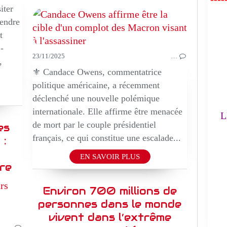
iter
rendre
FA
t
-
23/11/2025
…
,
L'
⚜️ Candace Owens, commentatrice
politique américaine, a récemment
(
déclenché une nouvelle polémique
internationale. Elle affirme être menacée
LE
de mort par le couple présidentiel
es
français, ce qui constitue une escalade...
 :
EN SAVOIR PLUS
re
Environ 700 millions de
MUSIQUE
DOCUMENTAIRE
personnes dans le monde
vivent dans l’extrême