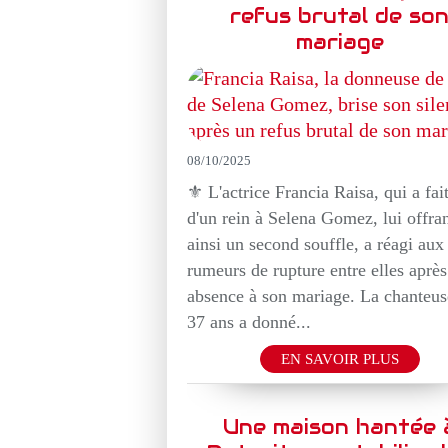
refus brutal de so
mariage
08/10/2025
⚜️ L'actrice Francia Raisa, qui a fai
d'un rein à Selena Gomez, lui offra
ainsi un second souffle, a réagi aux
rumeurs de rupture entre elles après
absence à son mariage. La chanteus
37 ans a donné...
EN SAVOIR PLUS
Une maison hantée 