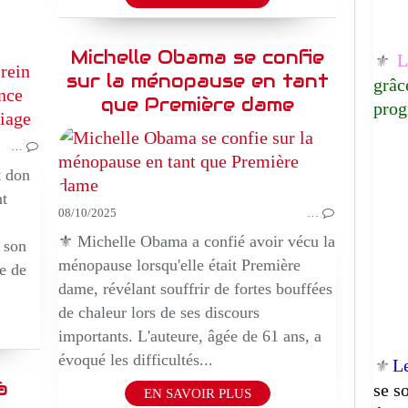
n
Michelle Obama se confie
Lu
⚜️
sur la ménopause en tant
MUSIQUE
grâc
DOCUMENTAIRE
que Première dame
prog
…
t don
nt
08/10/2025
…
⚜️ Michelle Obama a confié avoir vécu la
 son
ménopause lorsqu'elle était Première
e de
dame, révélant souffrir de fortes bouffées
de chaleur lors de ses discours
importants. L'auteure, âgée de 61 ans, a
évoqué les difficultés...
L
⚜️
à
se s
EN SAVOIR PLUS