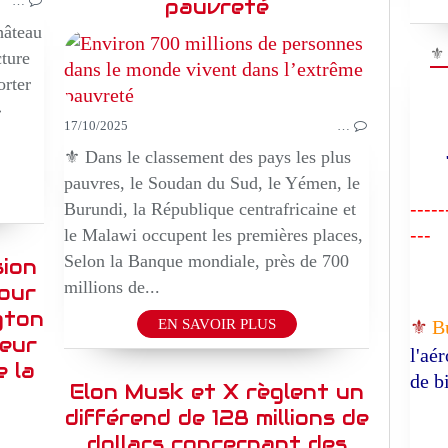
…
pauvreté
hâteau
⚜
cture
orter
»
17/10/2025
…
⚜️ Dans le classement des pays les plus
"R
pauvres, le Soudan du Sud, le Yémen, le
-----
Burundi, la République centrafricaine et
---
le Malawi occupent les premières places,
Selon la Banque mondiale, près de 700
sion
millions de...
pour
gton
⚜️
B
EN SAVOIR PLUS
eur
l'aé
e la
de b
Elon Musk et X règlent un
différend de 128 millions de
dollars concernant des
DOCUMENTAIRE