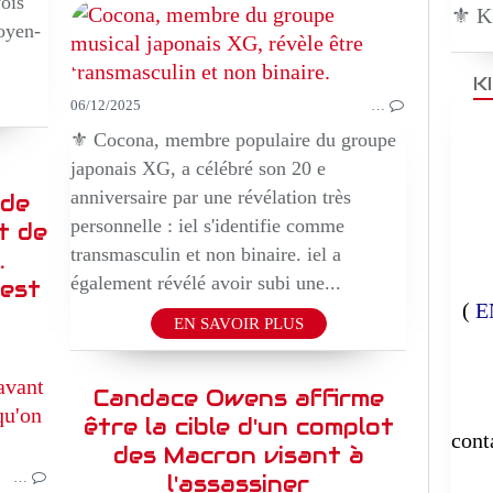
ois
⚜️ 
oyen-
K
06/12/2025
…
⚜️ Cocona, membre populaire du groupe
japonais XG, a célébré son 20 e
anniversaire par une révélation très
nde
personnelle : iel s'identifie comme
t de
transmasculin et non binaire. iel a
.
également révélé avoir subi une...
 est
(
E
EN SAVOIR PLUS
ACTION
E
DOCUMENTAIRE
Candace Owens affirme
être la cible d'un complot
cont
des Macron visant à
…
l'assassiner
-----