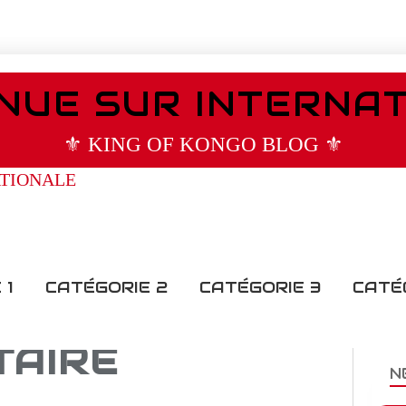
NUE SUR INTERNA
⚜️ KING OF KONGO BLOG ⚜️
 1
CATÉGORIE 2
CATÉGORIE 3
CATÉ
TAIRE
N