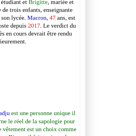
t étudiant et
Brigitte
, mariée et
 de trois enfants, enseignante
 son lycée.
Macron
,
47
ans, est
oste depuis
2017
. Le verdict du
ès en cours devrait être rendu
rieurement.
INFO
DOCUMENTAIRE
adju
est une personne unique il
rne le réel de la sapologie pour
le vêtement est un choix comme