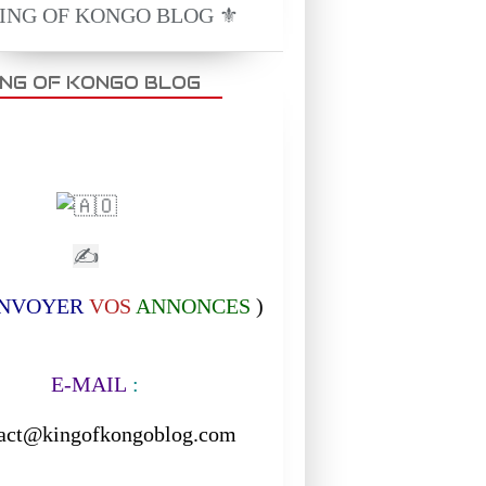
KING OF KONGO BLOG ⚜️
MUSIQUE
DOCUMENTAIRE
ING OF KONGO BLOG
✍
NVOYER
VOS
ANNONCES
)
-MAIL
:
act@kingofkongoblog.com
------------------------------