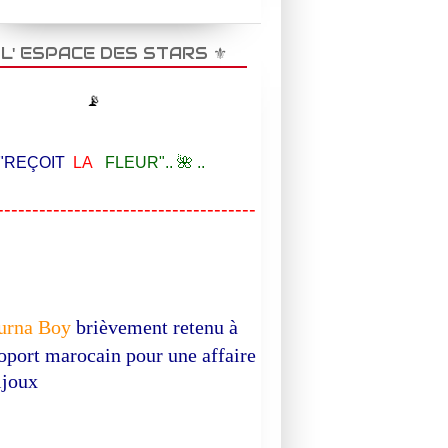
AFRIQUE INFO
️ L' ESPACE DES STARS ⚜️
DOCUMENTAIRE
📡
EÇOIT
LA
FLEUR".. 🌺 ..
-------------------------------------
urna Boy
brièvement retenu à
roport marocain pour une affaire
ijoux