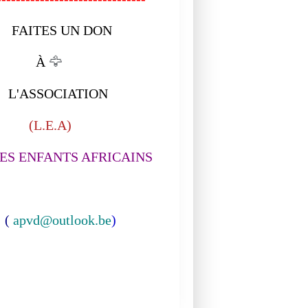
INFO
ITES UN DON
DOCUMENTAIRE
À
🦅
ASSOCIATION
L.E.A)
S ENFANTS AFRICAINS
(
apvd@outlook.be
)