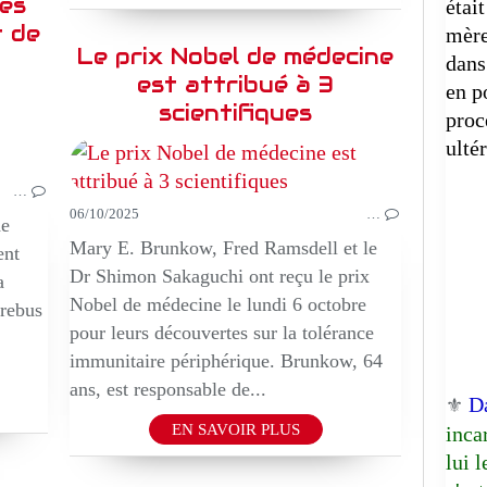
les
étai
t de
mère
Le prix Nobel de médecine
dans
est attribué à 3
en p
scientifiques
DOCUMENTAIRE
proc
ulté
…
06/10/2025
…
de
Mary E. Brunkow, Fred Ramsdell et le
ent
Dr Shimon Sakaguchi ont reçu le prix
a
Nobel de médecine le lundi 6 octobre
Erebus
pour leurs découvertes sur la tolérance
immunitaire périphérique. Brunkow, 64
ans, est responsable de...
D
⚜️
EN SAVOIR PLUS
inca
lui 