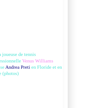
INFO
DOCUMENTAIRE
 joueuse de tennis
essionnelle
Venus Williams
use
Andrea Preti
en Floride et en
ie (photos)