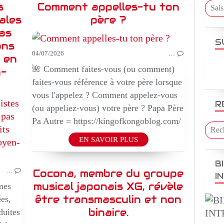
s
Comment appelles-tu ton
ales
père ?
as
S
ons
04/07/2026
…
 en
🌺 Comment faites-vous (ou comment)
n-
faites-vous référence à votre père lorsque
vous l'appelez ? Comment appelez-vous
R
CRIME
(ou appeliez-vous) votre père ? Papa Père
EPIQUE
Pa Autre = https://kingofkongoblog.com/
TV REALITE
EN SAVOIR PLUS
DOCUMENTAIRE
B
…
Cocona, membre du groupe
I
musical japonais XG, révèle
mes
être transmasculin et non
ées,
binaire.
duites