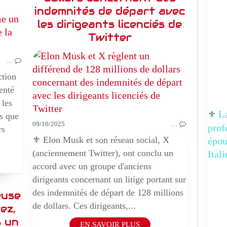
indemnités de départ avec
les dirigeants licenciés de
Twitter
…
ction
enté
 les
La
⚜️
s que
09/10/2025
…
prof
rs
⚜️ Elon Musk et son réseau social, X
épo
(anciennement Twitter), ont conclu un
Ital
accord avec un groupe d'anciens
dirigeants concernant un litige portant sur
des indemnités de départ de 128 millions
euse
de dollars. Ces dirigeants,...
ez,
s un
EN SAVOIR PLUS