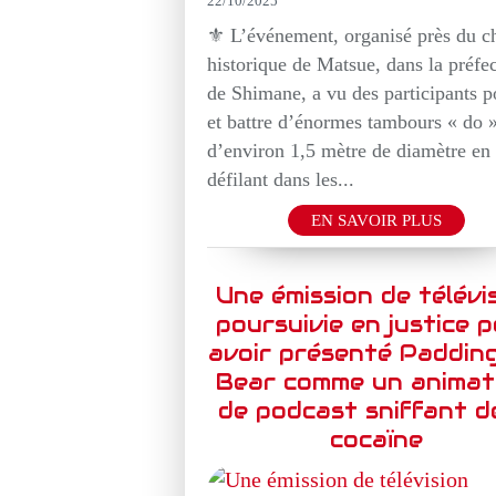
22/10/2025
⚜️ L’événement, organisé près du c
historique de Matsue, dans la préfe
de Shimane, a vu des participants p
et battre d’énormes tambours « do 
d’environ 1,5 mètre de diamètre en
défilant dans les...
EN SAVOIR PLUS
Une émission de télévi
poursuivie en justice 
avoir présenté Paddin
Bear comme un animat
de podcast sniffant d
cocaïne