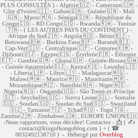
PLUS CONSULTÉS ) - Algérie🇩🇿 - Cameroun🇨🇲 -
Côte d'Ivoire🇨🇮 - Gabon🇬🇦 - Guinée🇬🇳 - Mali
🇬🇳 - Maroc🇲🇦 - Sénégal🇸🇳 - République du
Congo🇨🇬 - RD Congo🇨🇩 - Rwanda🇷🇼 - Tunisie
🇹🇳 - ( LES AUTRES PAYS DU CONTINENT ) -
Afrique du Sud🇿🇦 - Angola🇦🇴 - Bénin🇧🇯 -
Botswana🇧🇼 - Burkina Faso🇧🇫 - Burundi🇧🇮 -
Cap-Vert🇨🇻 - Centrafrique🇨🇫 - Comores🇰🇲 -
Djibouti🇩🇯 - Égypte🇪🇬 - Érythrée🇪🇷 - Éthiopie
🇪🇹 - Gambie🇬🇲 - Ghana🇬🇭 - Guinée-Bissau🇬🇼
- Guinée équatoriale🇩🇯 - Kenya🇰🇪 - Lesotho🇱🇸
- Liberia🇱🇷 - Libye🇱🇾 - Madagascar🇲🇬 -
Malawi🇲🇼 - Maurice🇲🇺 - Mauritanie🇲🇷 -
Mozambique🇲🇿 - Namibie🇳🇦 - Niger🇳🇪 -
Nigeria🇳🇬 - Ouganda🇺🇬 - São Tomé-et-Príncipe
🇸🇹 - Seychelles🇸🇨 - Sierra Leone🇸🇱 - Somalie
🇸🇴 - Soudan🇸🇩 - Soudan du Sud🇸🇸 - Swaziland
🇸🇿 - Tanzanie🇹🇿 - Tchad🇷🇴 - Togo🇹🇬 -
Zambie🇿🇲 - Zimbabwe🇿🇼 , EUROPE UNION🇪🇺
-Nous rapportons, vous décidez! Contactez - 📩 ( ✍
contact@kingofkongoblog.com ) + ( ☎
0032492138710 ) - Hébergé par
Overblog