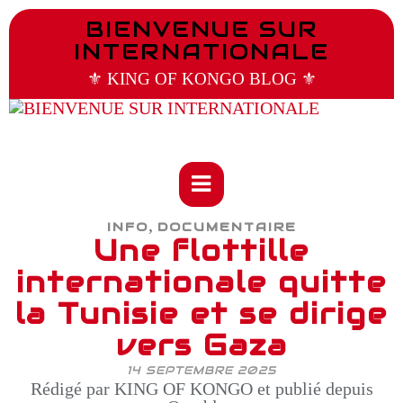
BIENVENUE SUR
INTERNATIONALE
⚜️ KING OF KONGO BLOG ⚜️
,
INFO
DOCUMENTAIRE
Une flottille
internationale quitte
la Tunisie et se dirige
vers Gaza
14 SEPTEMBRE 2025
Rédigé par KING OF KONGO et publié depuis