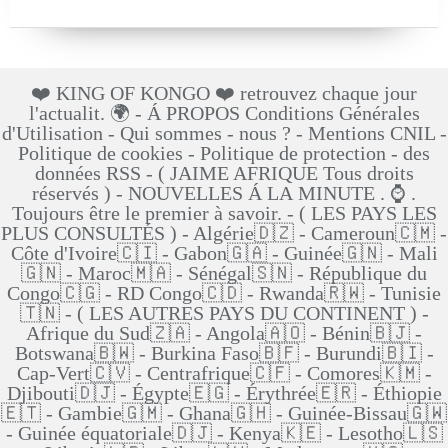
❤️ KING OF KONGO ❤️ retrouvez chaque jour
l'actualit. 🌍 - Á PROPOS Conditions Générales
d'Utilisation - Qui sommes - nous ? - Mentions CNIL -
Politique de cookies - Politique de protection - des
données RSS - ( JAIME AFRIQUE Tous droits
réservés ) - NOUVELLES Á LA MINUTE . ⌚ .
Toujours être le premier à savoir. - ( LES PAYS LES
PLUS CONSULTÉS ) - Algérie🇩🇿 - Cameroun🇨🇲 -
Côte d'Ivoire🇨🇮 - Gabon🇬🇦 - Guinée🇬🇳 - Mali
🇬🇳 - Maroc🇲🇦 - Sénégal🇸🇳 - République du
Congo🇨🇬 - RD Congo🇨🇩 - Rwanda🇷🇼 - Tunisie
🇹🇳 - ( LES AUTRES PAYS DU CONTINENT ) -
Afrique du Sud🇿🇦 - Angola🇦🇴 - Bénin🇧🇯 -
Botswana🇧🇼 - Burkina Faso🇧🇫 - Burundi🇧🇮 -
Cap-Vert🇨🇻 - Centrafrique🇨🇫 - Comores🇰🇲 -
Djibouti🇩🇯 - Égypte🇪🇬 - Érythrée🇪🇷 - Éthiopie
🇪🇹 - Gambie🇬🇲 - Ghana🇬🇭 - Guinée-Bissau🇬🇼
- Guinée équatoriale🇩🇯 - Kenya🇰🇪 - Lesotho🇱🇸