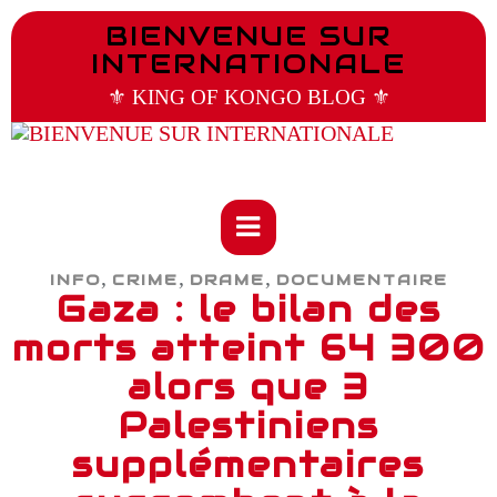
BIENVENUE SUR
INTERNATIONALE
⚜️ KING OF KONGO BLOG ⚜️
,
,
,
INFO
CRIME
DRAME
DOCUMENTAIRE
Gaza : le bilan des
morts atteint 64 300
alors que 3
Palestiniens
supplémentaires