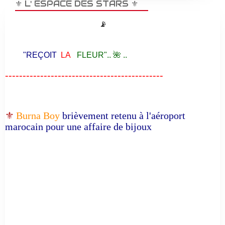
⚜️ L' ESPACE DES STARS ⚜️
📡
"REÇOIT
LA
FLEUR".. 🌺 ..
---------------------------------------------
⚜️
Burna Boy
brièvement retenu à l'aéroport
marocain pour une affaire de bijoux