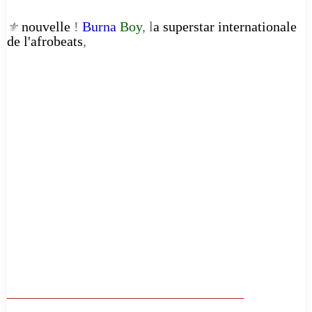
nouvelle
!
Burna
Boy
, l
a superstar internationale
⚜️
de l'afrobeats
,
__________________________________