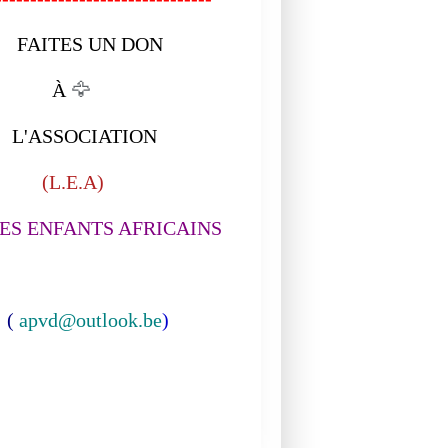
ITES UN DON
EPIQUE
À
🦅
ASSOCIATION
L.E.A)
S ENFANTS AFRICAINS
(
apvd@outlook.be
)
BEAUTE
EPIQUE