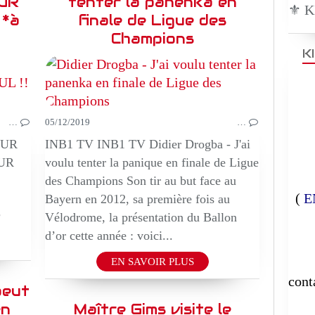
UR
tenter la panenka en
⚜️ 
 *à
finale de Ligue des
Champions
K
BEAUTE
EPIQUE
…
05/12/2019
…
EUR
INB1 TV INB1 TV Didier Drogba - J'ai
UR
voulu tenter la panique en finale de Ligue
des Champions Son tir au but face au
(
E
Bayern en 2012, sa première fois au
?
Vélodrome, la présentation du Ballon
d’or cette année : voici...
E
EN SAVOIR PLUS
cont
peut
en
Maître Gims visite le
-----