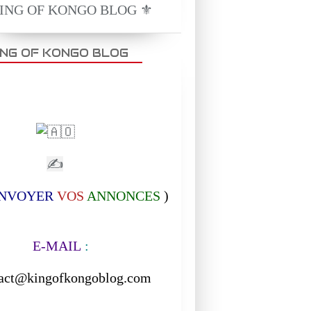
KING OF KONGO BLOG ⚜️
ING OF KONGO BLOG
EPIQUE
ORIGINALES
✍
NVOYER
VOS
ANNONCES
)
-MAIL
:
act@kingofkongoblog.com
------------------------------