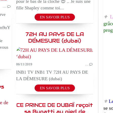
EPIQUE
pour le bas de la cloche 😍 .. Je suis une
…
fille Shapley comme toi...
rve
Lu
⚜️
EN SAVOIR PLUS
grâc
eXm9oY
prog
72H AU PAYS DE LA
DÉMESURE (dubai)
de
 vous
06/11/2019
…
INB1 TV INB1 TV 72H AU PAYS DE
LA DÉMESURE (dubai)
es
EN SAVOIR PLUS
L
⚜️
CE PRINCE DE DUBAÏ reçoit
BEAUTE
se s
EPIQUE
sa Bugatti au pied de