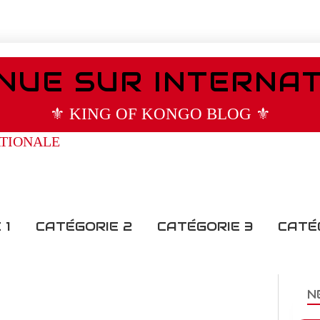
NUE SUR INTERNA
⚜️ KING OF KONGO BLOG ⚜️
 1
CATÉGORIE 2
CATÉGORIE 3
CATÉ
N