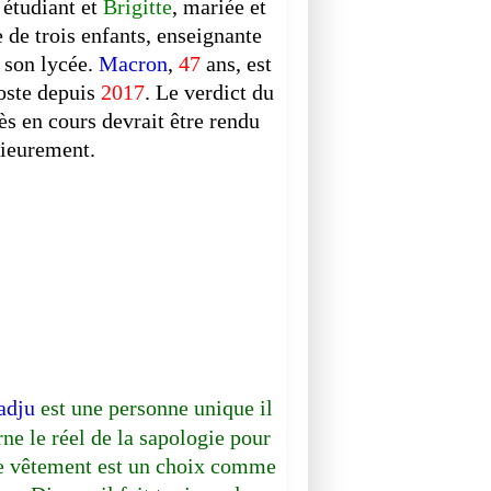
t étudiant et
Brigitte
, mariée et
 de trois enfants, enseignante
 son lycée.
Macron
,
47
ans, est
EPIQUE
oste depuis
2017
. Le verdict du
TV REALITE
ès en cours devrait être rendu
rieurement.
adju
est une personne unique il
rne le réel de la sapologie pour
le vêtement est un choix comme