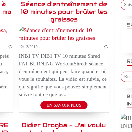
 à
Séance d'entraînement de
c ma
10 minutes pour brûler les
graisses
S
EPIQUE
TV REALITE
AFRIQUE TV
…
12/12/2019
…
près
INB1 TV INB1 TV 10 minutes Shred
R
u
FAT BURNING WorkoutShred; séance
asa,
d'entraînement qui peut faire quand et où
vous le souhaitez. La vidéo est suivie, ce
père
qui signifie que vous pouvez simplement
suivre tout ce que je...
B
I
EN SAVOIR PLUS
RE
Didier Drogba - J'ai voulu