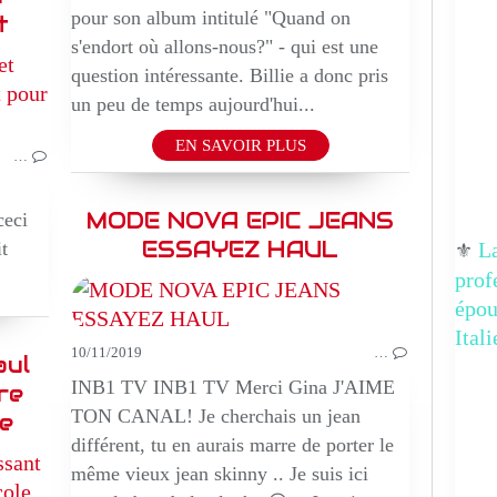
pour son album intitulé "Quand on
t
s'endort où allons-nous?" - qui est une
BEAUTE
question intéressante. Billie a donc pris
EPIQUE
un peu de temps aujourd'hui...
ORIGINALES
EN SAVOIR PLUS
…
MODE NOVA EPIC JEANS
ceci
ESSAYEZ HAUL
La
t
⚜️
prof
épo
Ital
10/11/2019
…
aul
INB1 TV INB1 TV Merci Gina J'AIME
re
TON CANAL! Je cherchais un jean
le
différent, tu en aurais marre de porter le
BEAUTE
même vieux jean skinny .. Je suis ici