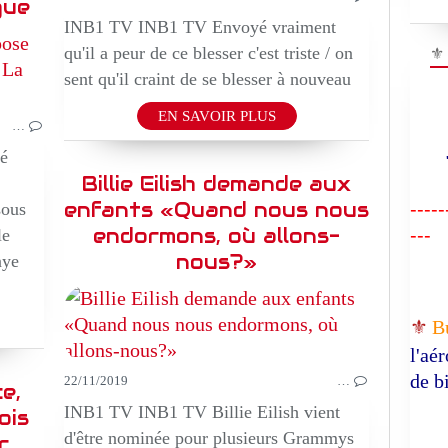
gue
INB1 TV INB1 TV Envoyé vraiment
BEAUTE
⚜
qu'il a peur de ce blesser c'est triste / on
EPIQUE
sent qu'il craint de se blesser à nouveau
TV REALITE
EN SAVOIR PLUS
…
lé
"R
Billie Eilish demande aux
enfants «Quand nous nous
-----
sous
endormons, où allons-
---
le
nous?»
nye
⚜️
B
l'aé
de b
22/11/2019
…
e,
INB1 TV INB1 TV Billie Eilish vient
ois
d'être nominée pour plusieurs Grammys
r