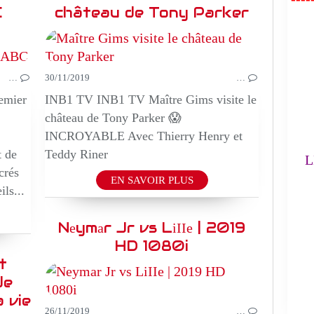
C
château de Tony Parker
FA
EPIQUE
TV REALITE
…
30/11/2019
…
L'
emier
INB1 TV INB1 TV Maître Gims visite le
château de Tony Parker 😱
(
INCROYABLE Avec Thierry Henry et
t de
Teddy Riner
LE
crés
EN SAVOIR PLUS
ils...
Nеymаr Jr vs LіІІе | 2019
HD 1080i
t
de
 vie
26/11/2019
…