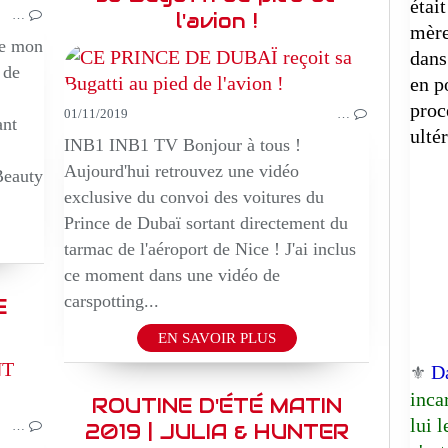
étai
…
l'avion !
mère
te mon
dans
 de
en p
proc
01/11/2019
…
ant
ulté
INB1 INB1 TV Bonjour à tous !
Aujourd'hui retrouvez une vidéo
Beauty
exclusive du convoi des voitures du
Prince de Dubaï sortant directement du
tarmac de l'aéroport de Nice ! J'ai inclus
ce moment dans une vidéo de
carspotting...
E
EN SAVOIR PLUS
D
⚜️
BEAUTE
inca
EPIQUE
ROUTINE D'ÉTÉ MATIN
lui 
…
2019 | JULIA & HUNTER