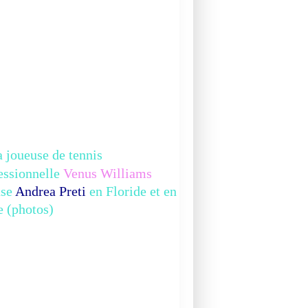
 joueuse de tennis
essionnelle
Venus Williams
BEAUTE
use
Andrea Preti
en Floride et en
EPIQUE
ie (photos)