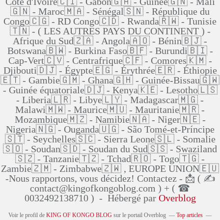
Côte d'Ivoire🇨🇮 - Gabon🇬🇦 - Guinée🇬🇳 - Mali
🇬🇳 - Maroc🇲🇦 - Sénégal🇸🇳 - République du
Congo🇨🇬 - RD Congo🇨🇩 - Rwanda🇷🇼 - Tunisie
🇹🇳 - ( LES AUTRES PAYS DU CONTINENT ) -
Afrique du Sud🇿🇦 - Angola🇦🇴 - Bénin🇧🇯 -
Botswana🇧🇼 - Burkina Faso🇧🇫 - Burundi🇧🇮 -
Cap-Vert🇨🇻 - Centrafrique🇨🇫 - Comores🇰🇲 -
Djibouti🇩🇯 - Égypte🇪🇬 - Érythrée🇪🇷 - Éthiopie
🇪🇹 - Gambie🇬🇲 - Ghana🇬🇭 - Guinée-Bissau🇬🇼
- Guinée équatoriale🇩🇯 - Kenya🇰🇪 - Lesotho🇱🇸
- Liberia🇱🇷 - Libye🇱🇾 - Madagascar🇲🇬 -
Malawi🇲🇼 - Maurice🇲🇺 - Mauritanie🇲🇷 -
Mozambique🇲🇿 - Namibie🇳🇦 - Niger🇳🇪 -
Nigeria🇳🇬 - Ouganda🇺🇬 - São Tomé-et-Príncipe
🇸🇹 - Seychelles🇸🇨 - Sierra Leone🇸🇱 - Somalie
🇸🇴 - Soudan🇸🇩 - Soudan du Sud🇸🇸 - Swaziland
🇸🇿 - Tanzanie🇹🇿 - Tchad🇷🇴 - Togo🇹🇬 -
Zambie🇿🇲 - Zimbabwe🇿🇼 , EUROPE UNION🇪🇺
-Nous rapportons, vous décidez! Contactez - 📩 ( ✍
contact@kingofkongoblog.com ) + ( ☎
0032492138710 ) - Hébergé par
Overblog
Voir le profil de
KING OF KONGO BLOG
sur le portail Overblog
Top articles