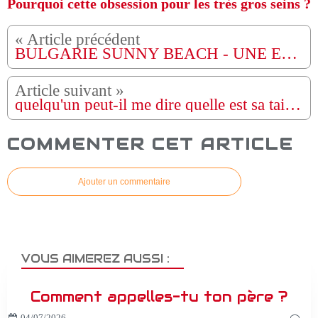
Pourquoi cette obsession pour les très gros seins ?
BULGARIE SUNNY BEACH - UNE ESCAPADE EUROPÉENNE SURPENDANTEMENT ÉCLARÉE
quelqu'un peut-il me dire quelle est sa taille? suis un gars 5'6. et a le béguin sérieux sur elle. mais sa taille me bouleverse toujours
COMMENTER CET ARTICLE
Ajouter un commentaire
VOUS AIMEREZ AUSSI :
Comment appelles-tu ton père ?
04/07/2026
…