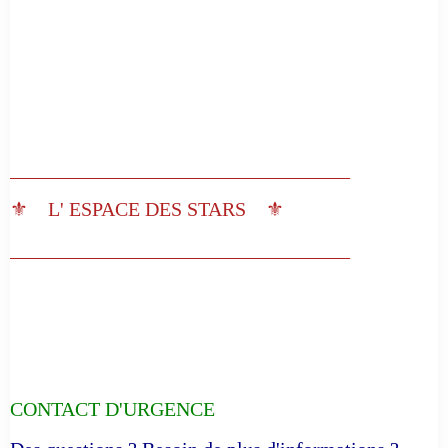
__________________________________
⚜️ L' ESPACE DES STARS ⚜️
__________________________________
CONTACT D'URGENCE