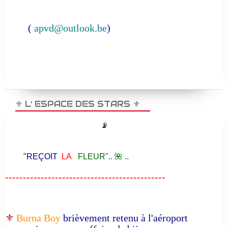
(
apvd@outlook.be
)
⚜️ L' ESPACE DES STARS ⚜️
📡
"REÇOIT
LA
FLEUR".. 🌺 ..
---------------------------------------------
⚜️
Burna Boy
brièvement retenu à l'aéroport