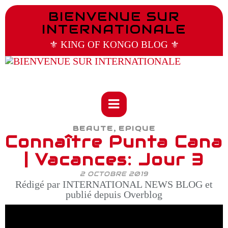
BIENVENUE SUR
INTERNATIONALE
⚜️ KING OF KONGO BLOG ⚜️
,
BEAUTE
EPIQUE
Connaître Punta Cana
| Vacances: Jour 3
2 OCTOBRE 2019
Rédigé par INTERNATIONAL NEWS BLOG et
publié depuis Overblog