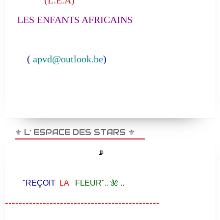
(L.E.A)
LES ENFANTS AFRICAINS
(
apvd@outlook.be
)
⚜️ L' ESPACE DES STARS ⚜️
📡
"REÇOIT
LA
FLEUR".. 🌺 ..
---------------------------------------------