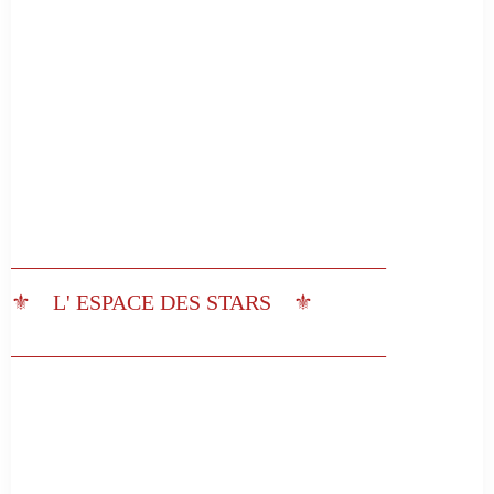
__________________________________
⚜️ L' ESPACE DES STARS ⚜️
__________________________________