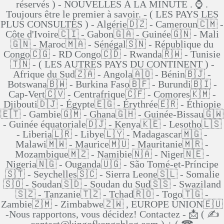
réservés ) - NOUVELLES Á LA MINUTE . ⌚ .
Toujours être le premier à savoir. - ( LES PAYS LES
PLUS CONSULTÉS ) - Algérie🇩🇿 - Cameroun🇨🇲 -
Côte d'Ivoire🇨🇮 - Gabon🇬🇦 - Guinée🇬🇳 - Mali
🇬🇳 - Maroc🇲🇦 - Sénégal🇸🇳 - République du
Congo🇨🇬 - RD Congo🇨🇩 - Rwanda🇷🇼 - Tunisie
🇹🇳 - ( LES AUTRES PAYS DU CONTINENT ) -
Afrique du Sud🇿🇦 - Angola🇦🇴 - Bénin🇧🇯 -
Botswana🇧🇼 - Burkina Faso🇧🇫 - Burundi🇧🇮 -
Cap-Vert🇨🇻 - Centrafrique🇨🇫 - Comores🇰🇲 -
Djibouti🇩🇯 - Égypte🇪🇬 - Érythrée🇪🇷 - Éthiopie
🇪🇹 - Gambie🇬🇲 - Ghana🇬🇭 - Guinée-Bissau🇬🇼
- Guinée équatoriale🇩🇯 - Kenya🇰🇪 - Lesotho🇱🇸
- Liberia🇱🇷 - Libye🇱🇾 - Madagascar🇲🇬 -
Malawi🇲🇼 - Maurice🇲🇺 - Mauritanie🇲🇷 -
Mozambique🇲🇿 - Namibie🇳🇦 - Niger🇳🇪 -
Nigeria🇳🇬 - Ouganda🇺🇬 - São Tomé-et-Príncipe
🇸🇹 - Seychelles🇸🇨 - Sierra Leone🇸🇱 - Somalie
🇸🇴 - Soudan🇸🇩 - Soudan du Sud🇸🇸 - Swaziland
🇸🇿 - Tanzanie🇹🇿 - Tchad🇷🇴 - Togo🇹🇬 -
Zambie🇿🇲 - Zimbabwe🇿🇼 , EUROPE UNION🇪🇺
-Nous rapportons, vous décidez! Contactez - 📩 ( ✍
contact@kingofkongoblog.com ) + ( ☎