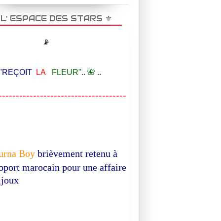
️ L' ESPACE DES STARS ⚜️
📡
EÇOIT
LA
FLEUR".. 🌺 ..
-------------------------------------
urna Boy
brièvement retenu à
roport marocain pour une affaire
ijoux