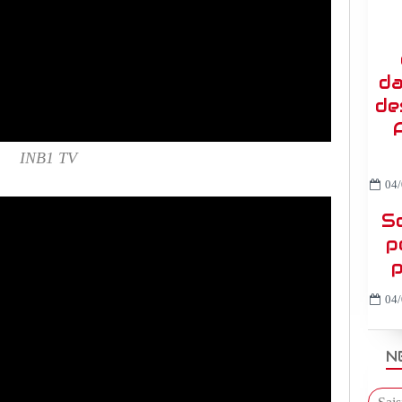
da
de
INB1 TV
04/
So
p
p
04/
N