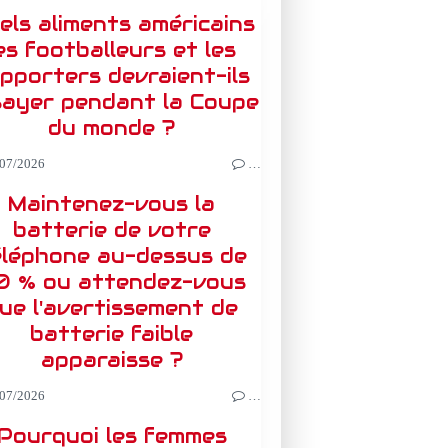
els aliments américains
es footballeurs et les
pporters devraient-ils
sayer pendant la Coupe
du monde ?
07/2026
…
Maintenez-vous la
batterie de votre
éléphone au-dessus de
0 % ou attendez-vous
ue l'avertissement de
batterie faible
apparaisse ?
07/2026
…
Pourquoi les femmes