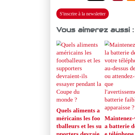
S'inscrire à la newsletter
Vous aimerez aussi :
Quels aliments a
méricains les foo
Maintenez-
tballeurs et les su
a batterie d
pporters devraie
e téléphone