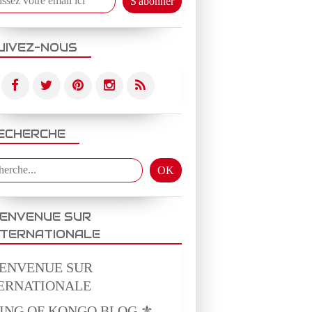
UIVEZ-NOUS
ECHERCHE
IENVENUE SUR
NTERNATIONALE
KING OF KONGO BLOG ⚜️