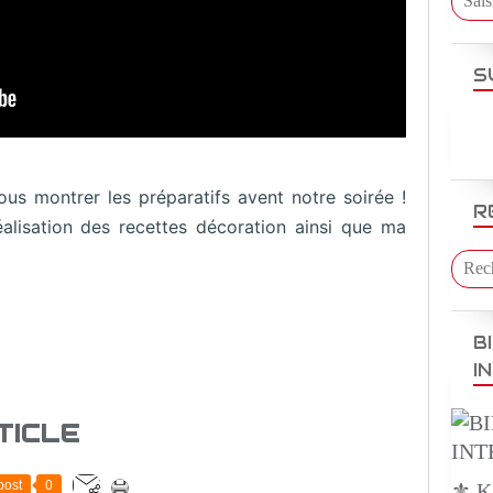
S
s montrer les préparatifs avent notre soirée !
R
éalisation des recettes décoration ainsi que ma
B
I
TICLE
post
0
⚜️ 