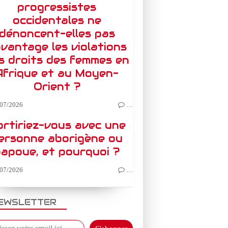
progressistes
occidentales ne
dénoncent-elles pas
vantage les violations
s droits des femmes en
Afrique et au Moyen-
Orient ?
07/2026
…
rtiriez-vous avec une
ersonne aborigène ou
apoue, et pourquoi ?
07/2026
…
EWSLETTER