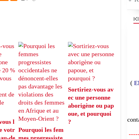
K
(
E
Sortiriez-vous av
ec une personne
E
aborigène ou pap
oue, et pourquoi
cont
vous l
?
e votr
Pourquoi les fem
-----
 au-de
mes progressiste