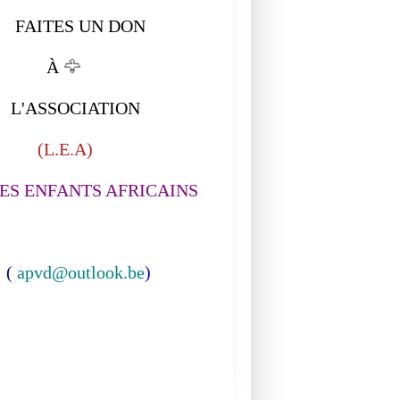
ITES UN DON
À
🦅
ASSOCIATION
L.E.A)
S ENFANTS AFRICAINS
(
apvd@outlook.be
)