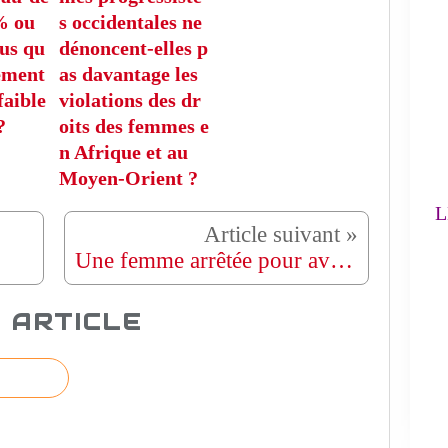
% ou
s occidentales ne
FA
us qu
dénoncent-elles p
sement
as davantage les
faible
violations des dr
L'
?
oits des femmes e
n Afrique et au
(
Moyen-Orient ?
LE
Une femme arrêtée pour avoir soi-disant pulvérisé du poivre
 ARTICLE