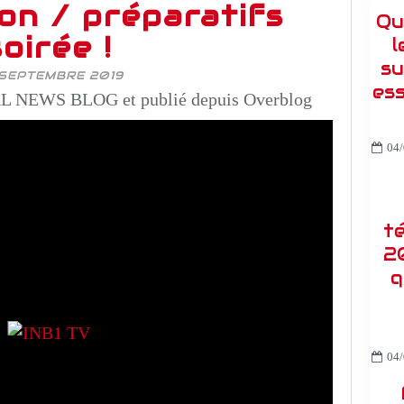
on / préparatifs
Qu
soirée !
l
su
 SEPTEMBRE 2019
es
 NEWS BLOG et publié depuis Overblog
04/
t
2
q
04/