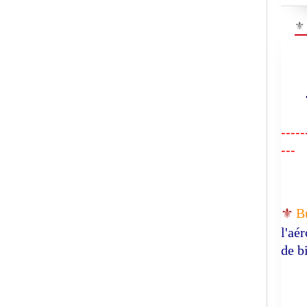
⚜
"R
-----
---
⚜️
B
l'aé
de b