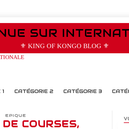
NUE SUR INTERNA
⚜️ KING OF KONGO BLOG ⚜️
 1
CATÉGORIE 2
CATÉGORIE 3
CATÉ
EPIQUE
V
 DE COURSES,