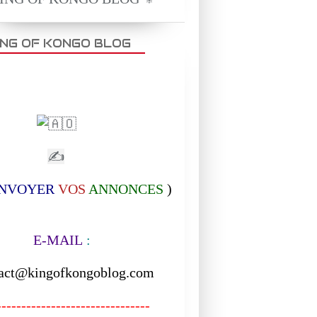
ING OF KONGO BLOG
✍
NVOYER
VOS
ANNONCES
)
-MAIL
:
act@kingofkongoblog.com
------------------------------