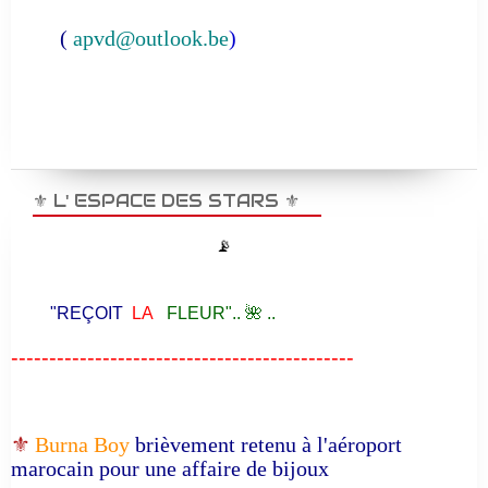
(
apvd@outlook.be
)
⚜️ L' ESPACE DES STARS ⚜️
📡
"REÇOIT
LA
FLEUR".. 🌺 ..
---------------------------------------------
⚜️
Burna Boy
brièvement retenu à l'aéroport
marocain pour une affaire de bijoux