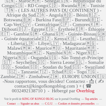
🇬🇳 - Maroc🇲🇦 - Sénégal🇸🇳 - République du
Congo🇨🇬 - RD Congo🇨🇩 - Rwanda🇷🇼 - Tunisie
🇹🇳 - ( LES AUTRES PAYS DU CONTINENT ) -
Afrique du Sud🇿🇦 - Angola🇦🇴 - Bénin🇧🇯 -
Botswana🇧🇼 - Burkina Faso🇧🇫 - Burundi🇧🇮 -
Cap-Vert🇨🇻 - Centrafrique🇨🇫 - Comores🇰🇲 -
Djibouti🇩🇯 - Égypte🇪🇬 - Érythrée🇪🇷 - Éthiopie
🇪🇹 - Gambie🇬🇲 - Ghana🇬🇭 - Guinée-Bissau🇬🇼
- Guinée équatoriale🇩🇯 - Kenya🇰🇪 - Lesotho🇱🇸
- Liberia🇱🇷 - Libye🇱🇾 - Madagascar🇲🇬 -
Malawi🇲🇼 - Maurice🇲🇺 - Mauritanie🇲🇷 -
Mozambique🇲🇿 - Namibie🇳🇦 - Niger🇳🇪 -
Nigeria🇳🇬 - Ouganda🇺🇬 - São Tomé-et-Príncipe
🇸🇹 - Seychelles🇸🇨 - Sierra Leone🇸🇱 - Somalie
🇸🇴 - Soudan🇸🇩 - Soudan du Sud🇸🇸 - Swaziland
🇸🇿 - Tanzanie🇹🇿 - Tchad🇷🇴 - Togo🇹🇬 -
Zambie🇿🇲 - Zimbabwe🇿🇼 , EUROPE UNION🇪🇺
-Nous rapportons, vous décidez! Contactez - 📩 ( ✍
contact@kingofkongoblog.com ) + ( ☎
0032492138710 ) - Hébergé par
Overblog
Voir le profil de
KING OF KONGO BLOG
sur le portail Overblog
Top articles
Contact
Signaler un abus
C.G.U.
Cookies et données personnelles