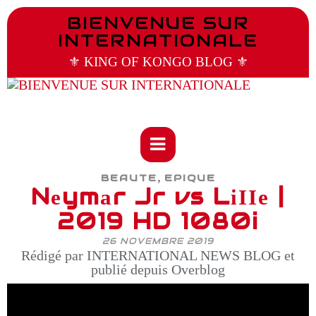
BIENVENUE SUR
INTERNATIONALE
⚜️ KING OF KONGO BLOG ⚜️
,
BEAUTE
EPIQUE
Nеymаr Jr vs LіІІе |
2019 HD 1080i
26 NOVEMBRE 2019
Rédigé par INTERNATIONAL NEWS BLOG et
publié depuis Overblog