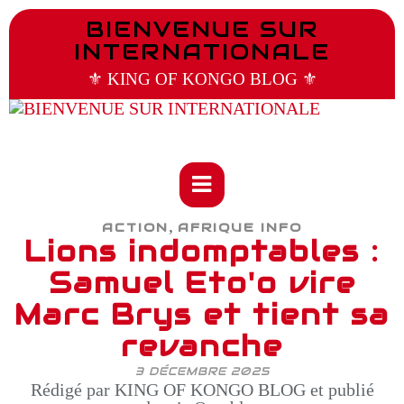
BIENVENUE SUR
INTERNATIONALE
⚜️ KING OF KONGO BLOG ⚜️
,
ACTION
AFRIQUE INFO
Lions indomptables :
Samuel Eto'o vire
Marc Brys et tient sa
revanche
3 DÉCEMBRE 2025
Rédigé par KING OF KONGO BLOG et publié