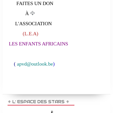
FAITES UN DON
À
🦅
L'ASSOCIATION
(L.E.A)
LES ENFANTS AFRICAINS
(
apvd@outlook.be
)
⚜️ L' ESPACE DES STARS ⚜️
📡