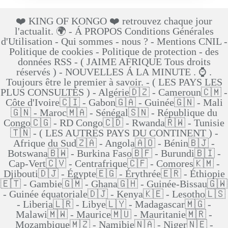
❤️ KING OF KONGO ❤️ retrouvez chaque jour
l'actualit. 🌍 - Á PROPOS Conditions Générales
d'Utilisation - Qui sommes - nous ? - Mentions CNIL -
Politique de cookies - Politique de protection - des
données RSS - ( JAIME AFRIQUE Tous droits
réservés ) - NOUVELLES Á LA MINUTE . ⌚ .
Toujours être le premier à savoir. - ( LES PAYS LES
PLUS CONSULTÉS ) - Algérie🇩🇿 - Cameroun🇨🇲 -
Côte d'Ivoire🇨🇮 - Gabon🇬🇦 - Guinée🇬🇳 - Mali
🇬🇳 - Maroc🇲🇦 - Sénégal🇸🇳 - République du
Congo🇨🇬 - RD Congo🇨🇩 - Rwanda🇷🇼 - Tunisie
🇹🇳 - ( LES AUTRES PAYS DU CONTINENT ) -
Afrique du Sud🇿🇦 - Angola🇦🇴 - Bénin🇧🇯 -
Botswana🇧🇼 - Burkina Faso🇧🇫 - Burundi🇧🇮 -
Cap-Vert🇨🇻 - Centrafrique🇨🇫 - Comores🇰🇲 -
Djibouti🇩🇯 - Égypte🇪🇬 - Érythrée🇪🇷 - Éthiopie
🇪🇹 - Gambie🇬🇲 - Ghana🇬🇭 - Guinée-Bissau🇬🇼
- Guinée équatoriale🇩🇯 - Kenya🇰🇪 - Lesotho🇱🇸
- Liberia🇱🇷 - Libye🇱🇾 - Madagascar🇲🇬 -
Malawi🇲🇼 - Maurice🇲🇺 - Mauritanie🇲🇷 -
Mozambique🇲🇿 - Namibie🇳🇦 - Niger🇳🇪 -