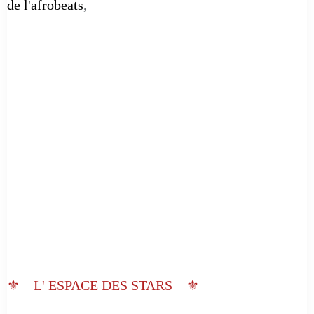
de l'afrobeats
,
__________________________________
⚜️ L' ESPACE DES STARS ⚜️
__________________________________