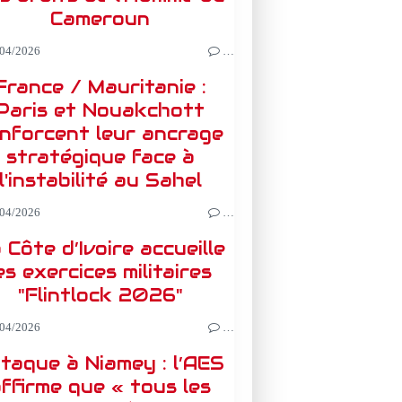
Cameroun
04/2026
…
France / Mauritanie :
Paris et Nouakchott
nforcent leur ancrage
stratégique face à
l'instabilité au Sahel
04/2026
…
 Côte d’Ivoire accueille
es exercices militaires
"Flintlock 2026"
04/2026
…
taque à Niamey : l’AES
ffirme que « tous les