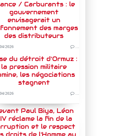
ance / Carburants : le
gouvernement
envisagerait un
afonnement des marges
des distributeurs
04/2026
…
ise du détroit d’Ormuz :
la pression militaire
mine, les négociations
stagnent
04/2026
…
evant Paul Biya, Léon
IV réclame la fin de la
rruption et le respect
s droits de l'Homme au