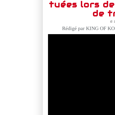
tuées lors de
de t
6 
Rédigé par KING OF KO