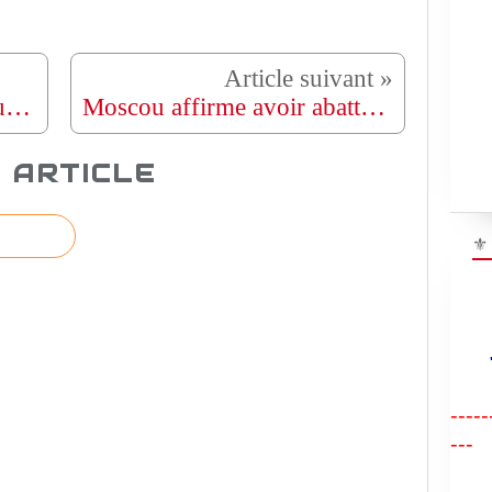
Lions indomptables : Samuel Eto'o vire Marc Brys et tient sa revanche
Moscou affirme avoir abattu 116 drones ukrainiens
 ARTICLE
⚜
"R
-----
---