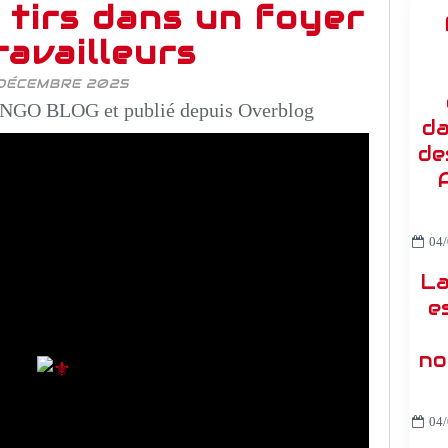
 tirs dans un foyer
ravailleurs
DÉCEMBRE 2025
NGO BLOG et publié depuis Overblog
da
de
04/
La
e
no
04/