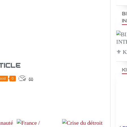
B
I
⚜️ 
TICLE
K
post
0