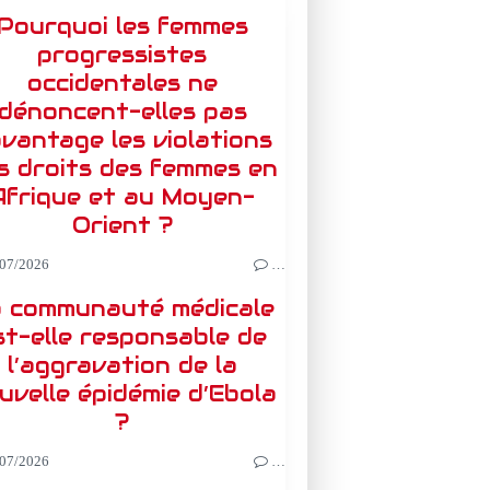
Pourquoi les femmes
progressistes
occidentales ne
dénoncent-elles pas
vantage les violations
s droits des femmes en
Afrique et au Moyen-
Orient ?
07/2026
…
 communauté médicale
st-elle responsable de
l’aggravation de la
uvelle épidémie d’Ebola
?
07/2026
…