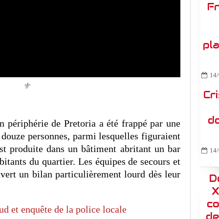
Fr
pl
14/
⚜️
Cr
do
en périphérie de Pretoria a été frappé par une
e douze personnes, parmi lesquelles figuraient
est produite dans un bâtiment abritant un bar
14/
bitants du quartier. Les équipes de secours et
uvert un bilan particulièrement lourd dès leur
D
X
co
d et enquête de la police locale
de