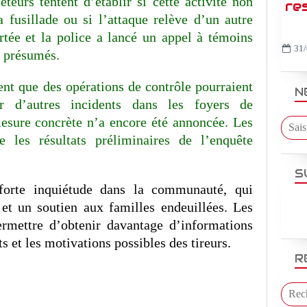
êteurs tentent d’établir si cette activité non
re
 fusillade ou si l’attaque relève d’un autre
rtée et la police a lancé un appel à témoins
31/
s présumés.
nt que des opérations de contrôle pourraient
N
ir d’autres incidents dans les foyers de
esure concrète n’a encore été annoncée. Les
e les résultats préliminaires de l’enquête
S
forte inquiétude dans la communauté, qui
et un soutien aux familles endeuillées. Les
ermettre d’obtenir davantage d’informations
s et les motivations possibles des tireurs.
R