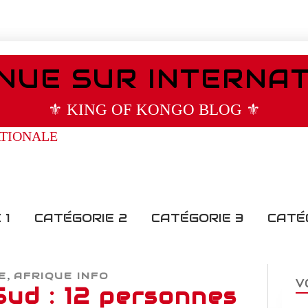
NUE SUR INTERNA
⚜️ KING OF KONGO BLOG ⚜️
 1
CATÉGORIE 2
CATÉGORIE 3
CATÉ
,
E
AFRIQUE INFO
V
Sud : 12 personnes