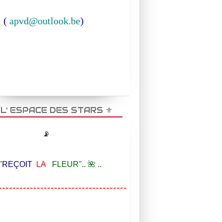
(
apvd@outlook.be
)
️ L' ESPACE DES STARS ⚜️
📡
EÇOIT
LA
FLEUR".. 🌺 ..
-------------------------------------