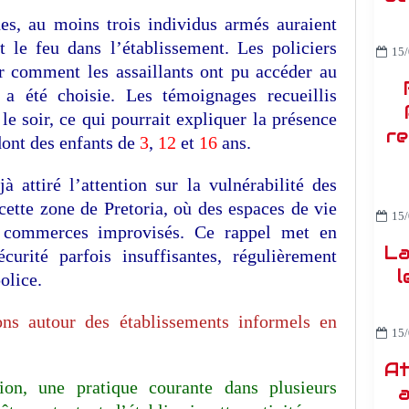
nes, au moins trois individus armés auraient
t le feu dans l’établissement. Les policiers
15/
r comment les assaillants ont pu accéder au
 a été choisie. Les témoignages recueillis
le soir, ce qui pourrait expliquer la présence
re
dont des enfants de
3
,
12
et
16
ans.
 attiré l’attention sur la vulnérabilité des
cette zone de Pretoria, où des espaces de vie
15/
s commerces improvisés. Ce rappel met en
La
curité parfois insuffisantes, régulièrement
l
olice.
ions autour des établissements informels en
15/
At
ion, une pratique courante dans plusieurs
a