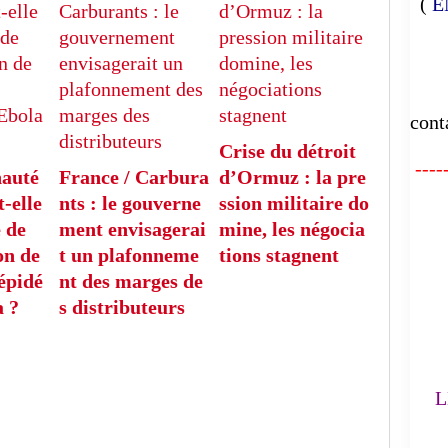
(
E
E
cont
Crise du détroit
-----
auté
France / Carbura
d’Ormuz : la pre
-elle
nts : le gouverne
ssion militaire do
FA
 de
ment envisagerai
mine, les négocia
on de
t un plafonneme
tions stagnent
 épidé
nt des marges de
L'
a ?
s distributeurs
(
LE