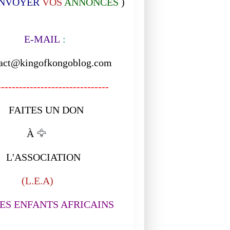
NVOYER
VOS
ANNONCES
)
-MAIL
:
act@kingofkongoblog.com
------------------------------
ITES UN DON
À
🦅
ASSOCIATION
L.E.A)
S ENFANTS AFRICAINS