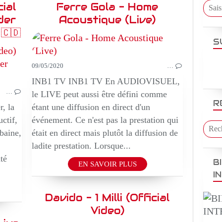
cial
Ferre Gola - Home
der
Acoustique (Live)
🇨🇩
S
MUSIQUE
AFRIQUE TV
09/05/2020
…
INB1 TV INB1 TV En AUDIOVISUEL,
…
le LIVE peut aussi être défini comme
R
, la
étant une diffusion en direct d'un
ctif,
événement. Ce n'est pas la prestation qui
baine,
était en direct mais plutôt la diffusion de
ladite prestation. Lorsque...
té
B
EN SAVOIR PLUS
I
Davido - 1 Milli (Official
Video)