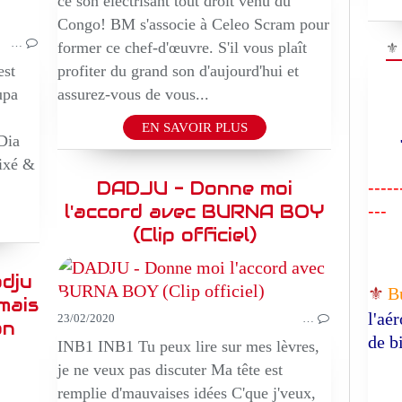
ce son électrisant tout droit venu du
Congo! BM s'associe à Celeo Scram pour
…
⚜
former ce chef-d'œuvre. S'il vous plaît
est
profiter du grand son d'aujourd'hui et
upa
assurez-vous de vous...
EN SAVOIR PLUS
Dia
"R
ixé &
DADJU - Donne moi
-----
l'accord avec BURNA BOY
---
(Clip officiel)
adju
⚜️
B
mais
l'aé
23/02/2020
…
on
de b
INB1 INB1 Tu peux lire sur mes lèvres,
EPIQUE
je ne veux pas discuter Ma tête est
MUSIQUE
remplie d'mauvaises idées C'que j'veux,