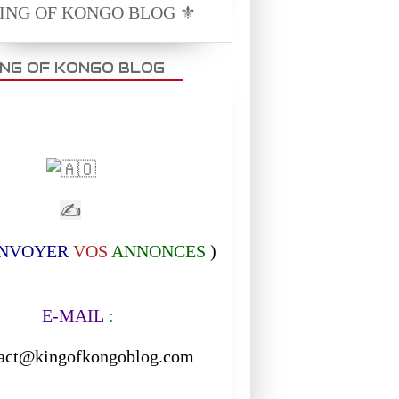
KING OF KONGO BLOG ⚜️
MUSIQUE
MUSIQUE AFRICAINE
ING OF KONGO BLOG
✍
NVOYER
VOS
ANNONCES
)
-MAIL
:
act@kingofkongoblog.com
MUSIQUE
------------------------------