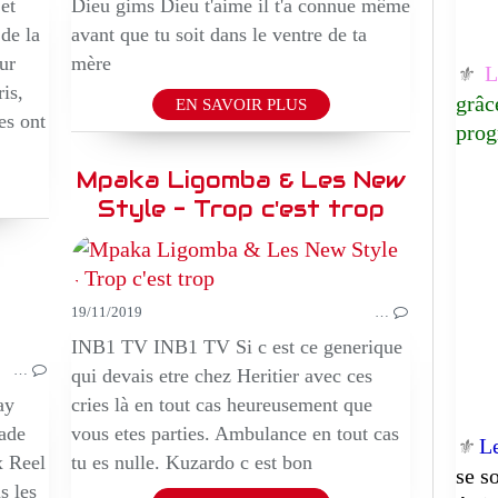
et
Dieu gims Dieu t'aime il t'a connue même
de la
avant que tu soit dans le ventre de ta
ur
mère
Lu
⚜️
is,
grâc
EN SAVOIR PLUS
es ont
prog
Mpaka Ligomba & Les New
Style - Trop c'est trop
19/11/2019
…
MUSIQUE
INB1 TV INB1 TV Si c est ce generique
…
qui devais etre chez Heritier avec ces
ay
cries là en tout cas heureusement que
ade
vous etes parties. Ambulance en tout cas
L
⚜️
x Reel
tu es nulle. Kuzardo c est bon
se s
s les