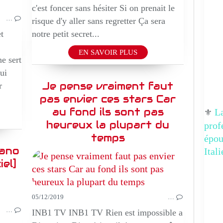
c'est foncer sans hésiter Si on prenait le
…
risque d'y aller sans regretter Ça sera
t
notre petit secret...
EN SAVOIR PLUS
e sert
ui
Je pense vraiment faut
r
pas envier ces stars Car
au fond ils sont pas
La
⚜️
heureux la plupart du
prof
temps
épo
rano
Ital
iel]
MUSIQUE
05/12/2019
…
…
INB1 TV INB1 TV Rien est impossible a