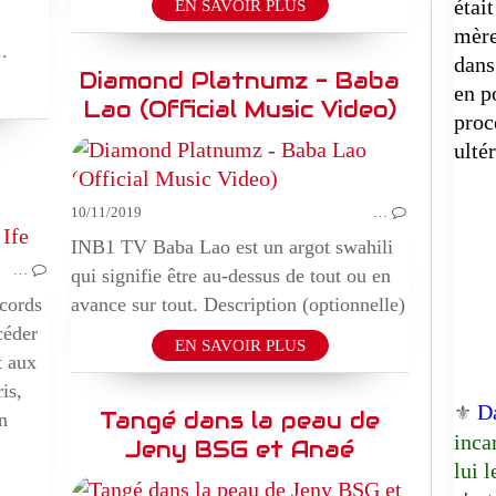
étai
EN SAVOIR PLUS
mère
.
dans
Diamond Platnumz - Baba
en p
Lao (Official Music Video)
proc
ulté
10/11/2019
…
MUSIQUE
INB1 TV Baba Lao est un argot swahili
…
qui signifie être au-dessus de tout ou en
cords
avance sur tout. Description (optionnelle)
céder
EN SAVOIR PLUS
t aux
is,
D
⚜️
Tangé dans la peau de
in
inca
Jeny BSG et Anaé
lui 