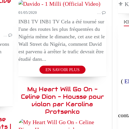
Live
⚜️ 
01/05/2020
…
MUSIQUE
INB1 TV INB1 TV Cela a été tourné sur
K
ORIGINALES
l'une des routes les plus fréquentées du
…
Nigéria même le dimanche, cet axe est le
vons
Wall Street du Nigéria, comment David
n
est parvenu à arrêter le trafic devrait être
étudié dans...
EN SAVOIR PLUS
(
E
My Heart Will Go On -
Celine Dion - Housse pour
E
violon par Karolina
Protsenko
cont
se
ts |
-----