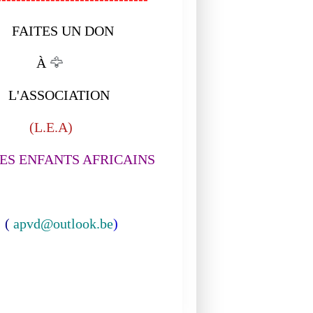
ORIGINALES
ITES UN DON
À
🦅
ASSOCIATION
L.E.A)
S ENFANTS AFRICAINS
(
apvd@outlook.be
)
MUSIQUE