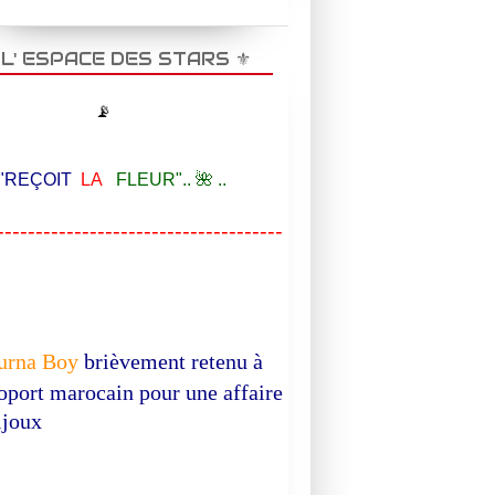
️ L' ESPACE DES STARS ⚜️
📡
EÇOIT
LA
FLEUR".. 🌺 ..
-------------------------------------
MUSIQUE
urna Boy
brièvement retenu à
roport marocain pour une affaire
ijoux