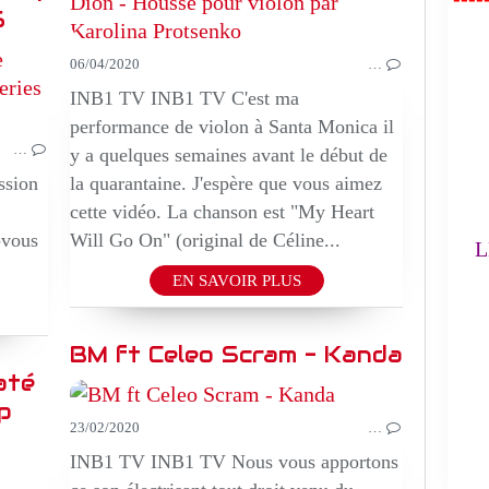
6
FA
06/04/2020
EPIQUE
…
MUSIQUE
INB1 TV INB1 TV C'est ma
performance de violon à Santa Monica il
L'
…
y a quelques semaines avant le début de
ssion
la quarantaine. J'espère que vous aimez
(
cette vidéo. La chanson est "My Heart
-vous
Will Go On" (original de Céline...
LE
EN SAVOIR PLUS
BM ft Celeo Scram - Kanda
até
ip
23/02/2020
…
INB1 TV INB1 TV Nous vous apportons
MUSIQUE