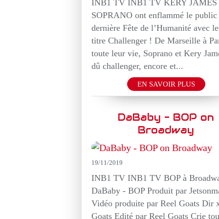
INB1 TV INB1 TV KERY JAMES 
SOPRANO ont enflammé le public 
dernière Fête de l’Humanité avec le
titre Challenger ! De Marseille à Par
toute leur vie, Soprano et Kery Jam
dû challenger, encore et...
EN SAVOIR PLUS
DaBaby - BOP on
Broadway
19/11/2019
INB1 TV INB1 TV BOP à Broadw
DaBaby - BOP Produit par Jetsonm
Vidéo produite par Reel Goats Dir 
Goats Edité par Reel Goats Crie tou