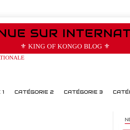
NUE SUR INTERNA
⚜️ KING OF KONGO BLOG ⚜️
 1
CATÉGORIE 2
CATÉGORIE 3
CATÉ
N