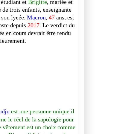
t étudiant et
Brigitte
, mariée et
 de trois enfants, enseignante
 son lycée.
Macron
,
47
ans, est
oste depuis
2017
. Le verdict du
ès en cours devrait être rendu
rieurement.
MUSIQUE
adju
est une personne unique il
rne le réel de la sapologie pour
le vêtement est un choix comme