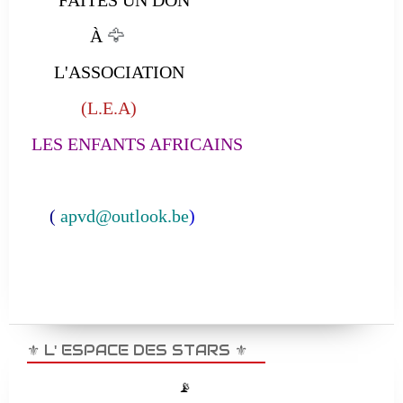
FAITES UN DON
À
🦅
L'ASSOCIATION
(L.E.A)
LES ENFANTS AFRICAINS
(
apvd@outlook.be
)
⚜️ L' ESPACE DES STARS ⚜️
📡