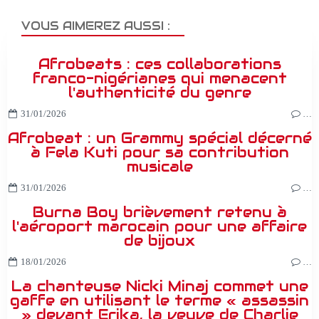
VOUS AIMEREZ AUSSI :
Afrobeats : ces collaborations
franco-nigérianes qui menacent
l'authenticité du genre
31/01/2026
…
Afrobeat : un Grammy spécial décerné
à Fela Kuti pour sa contribution
musicale
31/01/2026
…
Burna Boy brièvement retenu à
l'aéroport marocain pour une affaire
de bijoux
18/01/2026
…
La chanteuse Nicki Minaj commet une
gaffe en utilisant le terme « assassin
» devant Erika, la veuve de Charlie