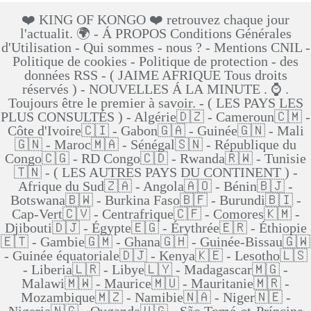
❤️ KING OF KONGO ❤️ retrouvez chaque jour
l'actualit. 🌍 - Á PROPOS Conditions Générales
d'Utilisation - Qui sommes - nous ? - Mentions CNIL -
Politique de cookies - Politique de protection - des
données RSS - ( JAIME AFRIQUE Tous droits
réservés ) - NOUVELLES Á LA MINUTE . ⌚ .
Toujours être le premier à savoir. - ( LES PAYS LES
PLUS CONSULTÉS ) - Algérie🇩🇿 - Cameroun🇨🇲 -
Côte d'Ivoire🇨🇮 - Gabon🇬🇦 - Guinée🇬🇳 - Mali
🇬🇳 - Maroc🇲🇦 - Sénégal🇸🇳 - République du
Congo🇨🇬 - RD Congo🇨🇩 - Rwanda🇷🇼 - Tunisie
🇹🇳 - ( LES AUTRES PAYS DU CONTINENT ) -
Afrique du Sud🇿🇦 - Angola🇦🇴 - Bénin🇧🇯 -
Botswana🇧🇼 - Burkina Faso🇧🇫 - Burundi🇧🇮 -
Cap-Vert🇨🇻 - Centrafrique🇨🇫 - Comores🇰🇲 -
Djibouti🇩🇯 - Égypte🇪🇬 - Érythrée🇪🇷 - Éthiopie
🇪🇹 - Gambie🇬🇲 - Ghana🇬🇭 - Guinée-Bissau🇬🇼
- Guinée équatoriale🇩🇯 - Kenya🇰🇪 - Lesotho🇱🇸
- Liberia🇱🇷 - Libye🇱🇾 - Madagascar🇲🇬 -
Malawi🇲🇼 - Maurice🇲🇺 - Mauritanie🇲🇷 -
Mozambique🇲🇿 - Namibie🇳🇦 - Niger🇳🇪 -
Nigeria🇳🇬 - Ouganda🇺🇬 - São Tomé-et-Príncipe