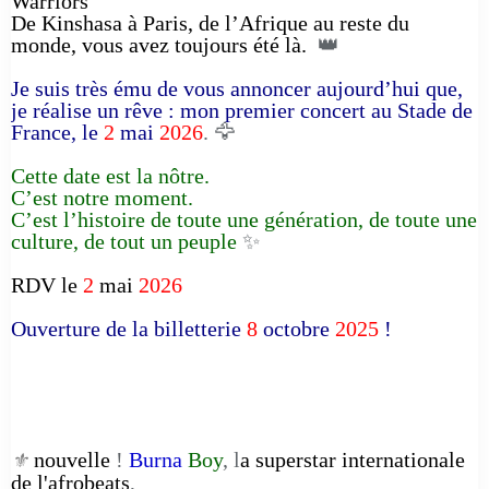
Warriors
De Kinshasa à Paris, de l’Afrique au reste du
monde, vous avez toujours été là.
👑
Je suis très ému de vous annoncer aujourd’hui que,
je réalise un rêve : mon premier concert au Stade de
France, le
2
mai
2026
. 🦅
Cette date est la nôtre.
C’est notre moment.
C’est l’histoire de toute une génération, de toute une
culture, de tout un peuple
✨
RDV le
2
mai
2026
Ouverture de la billetterie
8
octobre
2025
!
nouvelle
!
Burna
Boy
, l
a superstar internationale
⚜️
de l'afrobeats
,