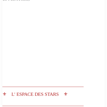
__________________________________
⚜️ L' ESPACE DES STARS ⚜️
__________________________________