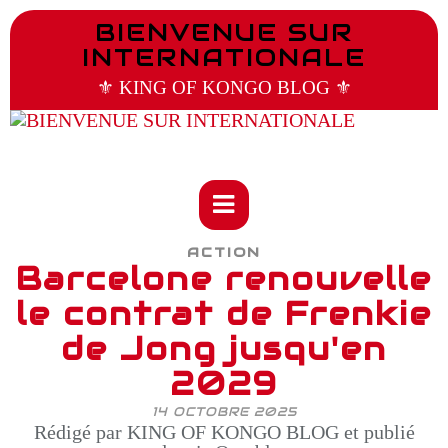
BIENVENUE SUR
INTERNATIONALE
⚜️ KING OF KONGO BLOG ⚜️
ACTION
Barcelone renouvelle
le contrat de Frenkie
de Jong jusqu'en
2029
14 OCTOBRE 2025
Rédigé par KING OF KONGO BLOG et publié