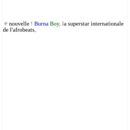
nouvelle
!
Burna
Boy
, l
a superstar internationale
⚜️
de l'afrobeats
,