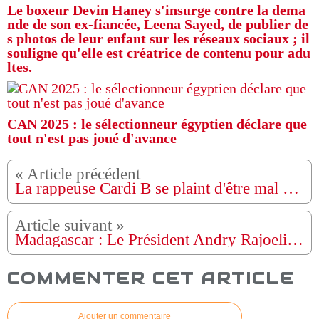
Le boxeur Devin Haney s'insurge contre la dema
nde de son ex-fiancée, Leena Sayed, de publier de
s photos de leur enfant sur les réseaux sociaux ; il
souligne qu'elle est créatrice de contenu pour adu
ltes.
CAN 2025 : le sélectionneur égyptien déclare que
tout n'est pas joué d'avance
La rappeuse Cardi B se plaint d'être mal à l'aise pendant sa grossesse, puis critique vivement les fans qui lui ont demandé de tomber enceinte.
Madagascar : Le Président Andry Rajoelina affirme avoir été « victime d’une tentative d’assassinat »
COMMENTER CET ARTICLE
Ajouter un commentaire