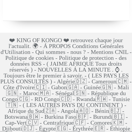
❤️ KING OF KONGO ❤️ retrouvez chaque jour
l'actualit. 🌍 - Á PROPOS Conditions Générales
d'Utilisation - Qui sommes - nous ? - Mentions CNIL -
Politique de cookies - Politique de protection - des
données RSS - ( JAIME AFRIQUE Tous droits
réservés ) - NOUVELLES Á LA MINUTE . ⌚ .
Toujours être le premier à savoir. - ( LES PAYS LES
PLUS CONSULTÉS ) - Algérie🇩🇿 - Cameroun🇨🇲 -
Côte d'Ivoire🇨🇮 - Gabon🇬🇦 - Guinée🇬🇳 - Mali
🇬🇳 - Maroc🇲🇦 - Sénégal🇸🇳 - République du
Congo🇨🇬 - RD Congo🇨🇩 - Rwanda🇷🇼 - Tunisie
🇹🇳 - ( LES AUTRES PAYS DU CONTINENT ) -
Afrique du Sud🇿🇦 - Angola🇦🇴 - Bénin🇧🇯 -
Botswana🇧🇼 - Burkina Faso🇧🇫 - Burundi🇧🇮 -
Cap-Vert🇨🇻 - Centrafrique🇨🇫 - Comores🇰🇲 -
Djibouti🇩🇯 - Égypte🇪🇬 - Érythrée🇪🇷 - Éthiopie