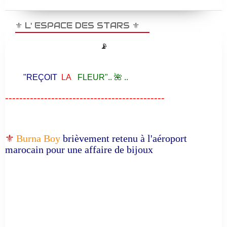
⚜️ L' ESPACE DES STARS ⚜️
📡
"REÇOIT
LA
FLEUR".. 🌺 ..
---------------------------------------------
⚜️
Burna Boy
brièvement retenu à l'aéroport
marocain pour une affaire de bijoux