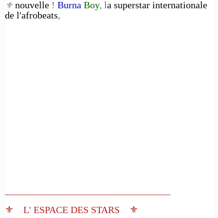
nouvelle
!
Burna
Boy
, l
a superstar internationale
⚜️
de l'afrobeats
,
__________________________________
⚜️ L' ESPACE DES STARS ⚜️