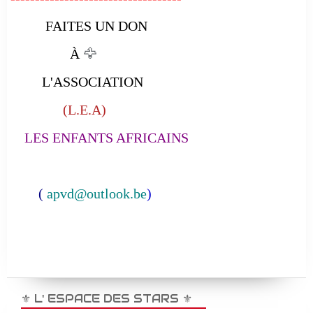
FAITES UN DON
À
🦅
L'ASSOCIATION
(L.E.A)
LES ENFANTS AFRICAINS
(
apvd@outlook.be
)
⚜️ L' ESPACE DES STARS ⚜️