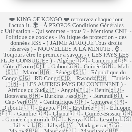
❤️ KING OF KONGO ❤️ retrouvez chaque jour
l'actualit. 🌍 - Á PROPOS Conditions Générales
d'Utilisation - Qui sommes - nous ? - Mentions CNIL -
Politique de cookies - Politique de protection - des
données RSS - ( JAIME AFRIQUE Tous droits
réservés ) - NOUVELLES Á LA MINUTE . ⌚ .
Toujours être le premier à savoir. - ( LES PAYS LES
PLUS CONSULTÉS ) - Algérie🇩🇿 - Cameroun🇨🇲 -
Côte d'Ivoire🇨🇮 - Gabon🇬🇦 - Guinée🇬🇳 - Mali
🇬🇳 - Maroc🇲🇦 - Sénégal🇸🇳 - République du
Congo🇨🇬 - RD Congo🇨🇩 - Rwanda🇷🇼 - Tunisie
🇹🇳 - ( LES AUTRES PAYS DU CONTINENT ) -
Afrique du Sud🇿🇦 - Angola🇦🇴 - Bénin🇧🇯 -
Botswana🇧🇼 - Burkina Faso🇧🇫 - Burundi🇧🇮 -
Cap-Vert🇨🇻 - Centrafrique🇨🇫 - Comores🇰🇲 -
Djibouti🇩🇯 - Égypte🇪🇬 - Érythrée🇪🇷 - Éthiopie
🇪🇹 - Gambie🇬🇲 - Ghana🇬🇭 - Guinée-Bissau🇬🇼
- Guinée équatoriale🇩🇯 - Kenya🇰🇪 - Lesotho🇱🇸
- Liberia🇱🇷 - Libye🇱🇾 - Madagascar🇲🇬 -
Malawi🇲🇼 - Maurice🇲🇺 - Mauritanie🇲🇷 -