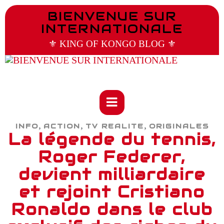
BIENVENUE SUR
INTERNATIONALE
⚜️ KING OF KONGO BLOG ⚜️
,
,
,
INFO
ACTION
TV REALITE
ORIGINALES
La légende du tennis,
Roger Federer,
devient milliardaire
et rejoint Cristiano
Ronaldo dans le club