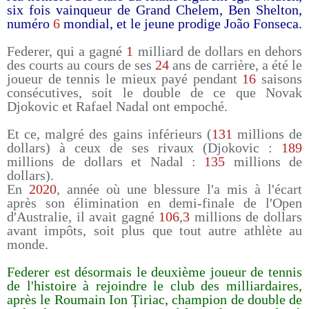
six fois vainqueur de Grand Chelem, Ben Shelton,
numéro
6
mondial, et le jeune prodige João Fonseca.
Federer, qui a gagné
1
milliard de dollars en dehors
des courts au cours de ses
24
ans de carrière, a été le
joueur de tennis le mieux payé pendant
16
saisons
consécutives, soit le double de ce que Novak
Djokovic et Rafael Nadal ont empoché.
Et ce, malgré des gains inférieurs (
131
millions de
dollars) à ceux de ses rivaux (Djokovic :
189
millions de dollars et Nadal :
135
millions de
dollars).
En
2020
, année où une blessure l'a mis à l'écart
après son élimination en demi-finale de l'Open
d'Australie, il avait gagné
106
,
3
millions de dollars
avant impôts, soit plus que tout autre athlète au
monde.
Federer est désormais le deuxième joueur de tennis
de l'histoire à rejoindre le club des milliardaires,
après le Roumain Ion Țiriac, champion de double de