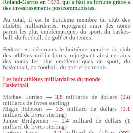
Roland-Garros en
1970
, qui a bâti sa fortune grâce à
des investissements postcommunistes.
Au total, il est le huitième membre du club des
athlètes milliardaires, rejoignant ainsi des noms
parmi les plus emblématiques du sport, du basket-
ball, du football, du golf et du tennis.
Federer est désormais le huitième membre du club
des athlètes milliardaires, rejoignant ainsi certains
des noms les plus emblématiques du sport, du
basketball, du football, du golf et du tennis.
Les huit athlètes milliardaires du monde
Basketball
Michael Jordan —
3
,
8
milliards de dollars (
2
,
8
milliards de livres sterling)
Magic Johnson —
1
,
5
milliard de dollars (
1
,
1
milliard de livres sterling)
Junior Bridgeman —
1
,
4
milliard de dollars (
1
milliard de livres sterling)
LeBron James —
1
,
2
milliard de dollars (
887