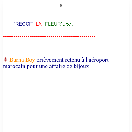
📡
"REÇOIT
LA
FLEUR".. 🌺 ..
---------------------------------------------
⚜️
Burna Boy
brièvement retenu à l'aéroport
marocain pour une affaire de bijoux