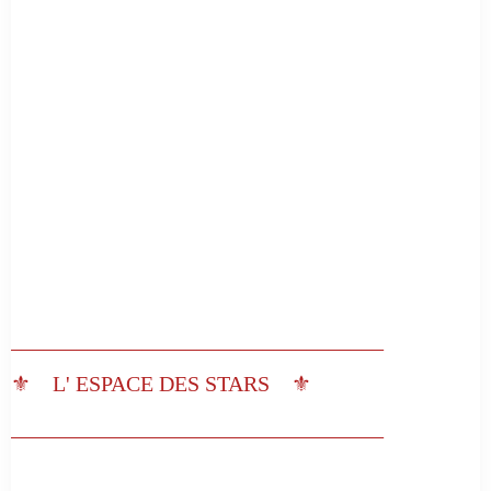
__________________________________
⚜️ L' ESPACE DES STARS ⚜️
__________________________________