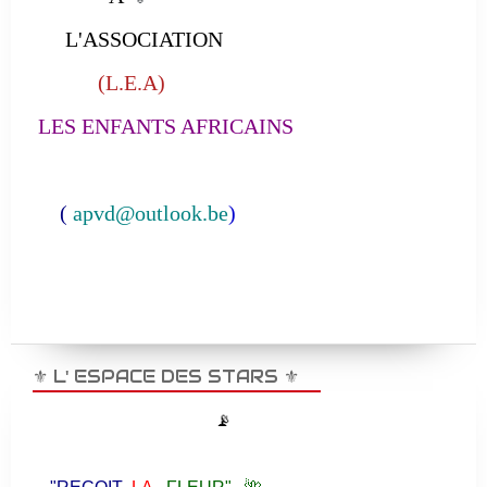
L'ASSOCIATION
(L.E.A)
LES ENFANTS AFRICAINS
(
apvd@outlook.be
)
⚜️ L' ESPACE DES STARS ⚜️
📡