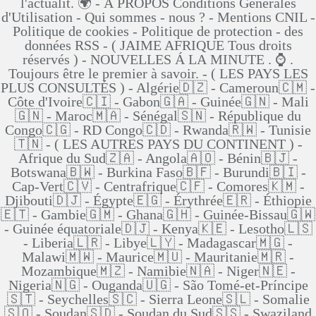
l'actualit. 🌍 - Á PROPOS Conditions Générales
d'Utilisation - Qui sommes - nous ? - Mentions CNIL -
Politique de cookies - Politique de protection - des
données RSS - ( JAIME AFRIQUE Tous droits
réservés ) - NOUVELLES Á LA MINUTE . ⌚ .
Toujours être le premier à savoir. - ( LES PAYS LES
PLUS CONSULTÉS ) - Algérie🇩🇿 - Cameroun🇨🇲 -
Côte d'Ivoire🇨🇮 - Gabon🇬🇦 - Guinée🇬🇳 - Mali
🇬🇳 - Maroc🇲🇦 - Sénégal🇸🇳 - République du
Congo🇨🇬 - RD Congo🇨🇩 - Rwanda🇷🇼 - Tunisie
🇹🇳 - ( LES AUTRES PAYS DU CONTINENT ) -
Afrique du Sud🇿🇦 - Angola🇦🇴 - Bénin🇧🇯 -
Botswana🇧🇼 - Burkina Faso🇧🇫 - Burundi🇧🇮 -
Cap-Vert🇨🇻 - Centrafrique🇨🇫 - Comores🇰🇲 -
Djibouti🇩🇯 - Égypte🇪🇬 - Érythrée🇪🇷 - Éthiopie
🇪🇹 - Gambie🇬🇲 - Ghana🇬🇭 - Guinée-Bissau🇬🇼
- Guinée équatoriale🇩🇯 - Kenya🇰🇪 - Lesotho🇱🇸
- Liberia🇱🇷 - Libye🇱🇾 - Madagascar🇲🇬 -
Malawi🇲🇼 - Maurice🇲🇺 - Mauritanie🇲🇷 -
Mozambique🇲🇿 - Namibie🇳🇦 - Niger🇳🇪 -
Nigeria🇳🇬 - Ouganda🇺🇬 - São Tomé-et-Príncipe
🇸🇹 - Seychelles🇸🇨 - Sierra Leone🇸🇱 - Somalie
🇸🇴 - Soudan🇸🇩 - Soudan du Sud🇸🇸 - Swaziland