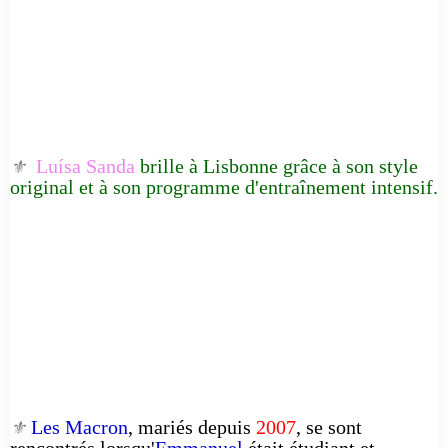
Luísa Sanda
brille à Lisbonne grâce à son style
⚜️
original et à son programme d'entraînement intensif.
Les Macron
, mariés depuis
2007
, se sont
⚜️
rencontrés lorsqu'
Emmanuel
était étudiant et