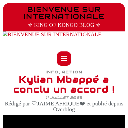
BIENVENUE SUR
INTERNATIONALE
⚜️ KING OF KONGO BLOG ⚜️
,
INFO
ACTION
Kylian Mbappé a
conclu un accord !
11 JUILLET 2023
Rédigé par 🤍JAIME AFRIQUE❤️ et publié depuis
Overblog