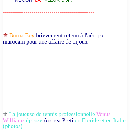
"REÇOIT
LA
FLEUR".. 🌺 ..
---------------------------------------------
⚜️
Burna Boy
brièvement retenu à l'aéroport
marocain pour une affaire de bijoux
La joueuse de tennis professionnelle
Venus
⚜️
Williams
épouse
Andrea Preti
en Floride et en Italie
(photos)