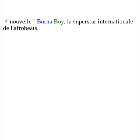
nouvelle
!
Burna
Boy
, l
a superstar internationale
⚜️
de l'afrobeats
,