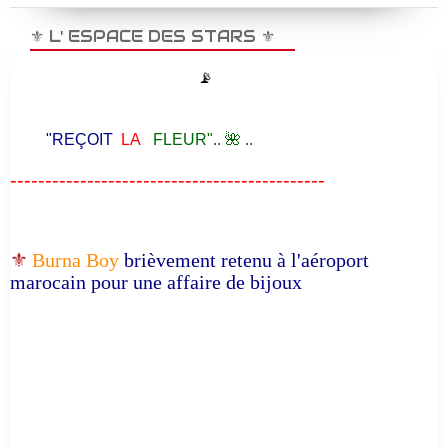
⚜️ L' ESPACE DES STARS ⚜️
📡
"REÇOIT
LA
FLEUR".. 🌺 ..
---------------------------------------------
⚜️
Burna Boy
brièvement retenu à l'aéroport
marocain pour une affaire de bijoux