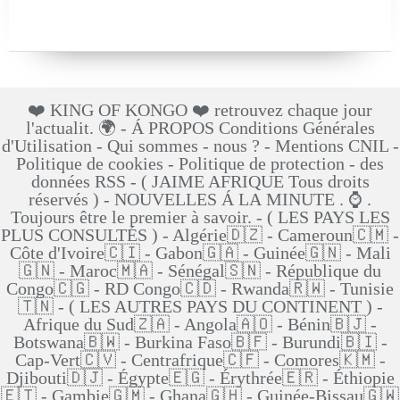
❤️ KING OF KONGO ❤️ retrouvez chaque jour
l'actualit. 🌍 - Á PROPOS Conditions Générales
d'Utilisation - Qui sommes - nous ? - Mentions CNIL -
Politique de cookies - Politique de protection - des
données RSS - ( JAIME AFRIQUE Tous droits
réservés ) - NOUVELLES Á LA MINUTE . ⌚ .
Toujours être le premier à savoir. - ( LES PAYS LES
PLUS CONSULTÉS ) - Algérie🇩🇿 - Cameroun🇨🇲 -
Côte d'Ivoire🇨🇮 - Gabon🇬🇦 - Guinée🇬🇳 - Mali
🇬🇳 - Maroc🇲🇦 - Sénégal🇸🇳 - République du
Congo🇨🇬 - RD Congo🇨🇩 - Rwanda🇷🇼 - Tunisie
🇹🇳 - ( LES AUTRES PAYS DU CONTINENT ) -
Afrique du Sud🇿🇦 - Angola🇦🇴 - Bénin🇧🇯 -
Botswana🇧🇼 - Burkina Faso🇧🇫 - Burundi🇧🇮 -
Cap-Vert🇨🇻 - Centrafrique🇨🇫 - Comores🇰🇲 -
Djibouti🇩🇯 - Égypte🇪🇬 - Érythrée🇪🇷 - Éthiopie
🇪🇹 - Gambie🇬🇲 - Ghana🇬🇭 - Guinée-Bissau🇬🇼