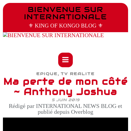
BIENVENUE SUR
INTERNATIONALE
⚜️ KING OF KONGO BLOG ⚜️
,
EPIQUE
TV REALITE
Ma perte de mon côté
~ Anthony Joshua
5 JUIN 2019
Rédigé par INTERNATIONAL NEWS BLOG et
publié depuis Overblog