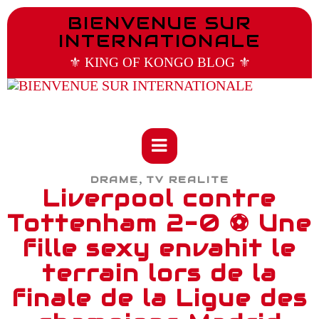
BIENVENUE SUR
INTERNATIONALE
⚜️ KING OF KONGO BLOG ⚜️
,
DRAME
TV REALITE
Liverpool contre
Tottenham 2-0 ⚽ Une
fille sexy envahit le
terrain lors de la
finale de la Ligue des