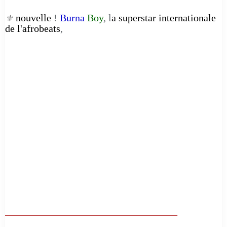
nouvelle
!
Burna
Boy
, l
a superstar internationale
⚜️
de l'afrobeats
,
__________________________________