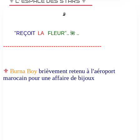
⚜️ L' ESPACE DES STARS ⚜️
📡
"REÇOIT
LA
FLEUR".. 🌺 ..
---------------------------------------------
⚜️
Burna Boy
brièvement retenu à l'aéroport
marocain pour une affaire de bijoux