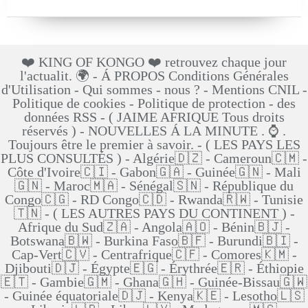
❤️ KING OF KONGO ❤️ retrouvez chaque jour
l'actualit. 🌍 - Á PROPOS Conditions Générales
d'Utilisation - Qui sommes - nous ? - Mentions CNIL -
Politique de cookies - Politique de protection - des
données RSS - ( JAIME AFRIQUE Tous droits
réservés ) - NOUVELLES Á LA MINUTE . ⌚ .
Toujours être le premier à savoir. - ( LES PAYS LES
PLUS CONSULTÉS ) - Algérie🇩🇿 - Cameroun🇨🇲 -
Côte d'Ivoire🇨🇮 - Gabon🇬🇦 - Guinée🇬🇳 - Mali
🇬🇳 - Maroc🇲🇦 - Sénégal🇸🇳 - République du
Congo🇨🇬 - RD Congo🇨🇩 - Rwanda🇷🇼 - Tunisie
🇹🇳 - ( LES AUTRES PAYS DU CONTINENT ) -
Afrique du Sud🇿🇦 - Angola🇦🇴 - Bénin🇧🇯 -
Botswana🇧🇼 - Burkina Faso🇧🇫 - Burundi🇧🇮 -
Cap-Vert🇨🇻 - Centrafrique🇨🇫 - Comores🇰🇲 -
Djibouti🇩🇯 - Égypte🇪🇬 - Érythrée🇪🇷 - Éthiopie
🇪🇹 - Gambie🇬🇲 - Ghana🇬🇭 - Guinée-Bissau🇬🇼
- Guinée équatoriale🇩🇯 - Kenya🇰🇪 - Lesotho🇱🇸