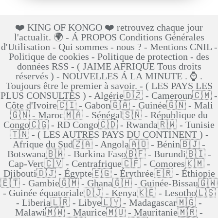
❤️ KING OF KONGO ❤️ retrouvez chaque jour
l'actualit. 🌍 - Á PROPOS Conditions Générales
d'Utilisation - Qui sommes - nous ? - Mentions CNIL -
Politique de cookies - Politique de protection - des
données RSS - ( JAIME AFRIQUE Tous droits
réservés ) - NOUVELLES Á LA MINUTE . ⌚ .
Toujours être le premier à savoir. - ( LES PAYS LES
PLUS CONSULTÉS ) - Algérie🇩🇿 - Cameroun🇨🇲 -
Côte d'Ivoire🇨🇮 - Gabon🇬🇦 - Guinée🇬🇳 - Mali
🇬🇳 - Maroc🇲🇦 - Sénégal🇸🇳 - République du
Congo🇨🇬 - RD Congo🇨🇩 - Rwanda🇷🇼 - Tunisie
🇹🇳 - ( LES AUTRES PAYS DU CONTINENT ) -
Afrique du Sud🇿🇦 - Angola🇦🇴 - Bénin🇧🇯 -
Botswana🇧🇼 - Burkina Faso🇧🇫 - Burundi🇧🇮 -
Cap-Vert🇨🇻 - Centrafrique🇨🇫 - Comores🇰🇲 -
Djibouti🇩🇯 - Égypte🇪🇬 - Érythrée🇪🇷 - Éthiopie
🇪🇹 - Gambie🇬🇲 - Ghana🇬🇭 - Guinée-Bissau🇬🇼
- Guinée équatoriale🇩🇯 - Kenya🇰🇪 - Lesotho🇱🇸
- Liberia🇱🇷 - Libye🇱🇾 - Madagascar🇲🇬 -
Malawi🇲🇼 - Maurice🇲🇺 - Mauritanie🇲🇷 -