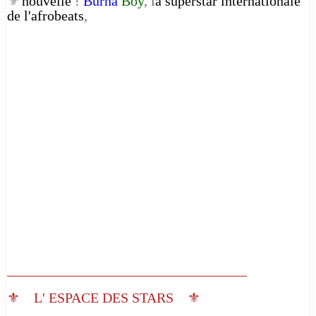
nouvelle
!
Burna
Boy
, l
a superstar internationale
⚜️
de l'afrobeats
,
__________________________________
⚜️ L' ESPACE DES STARS ⚜️