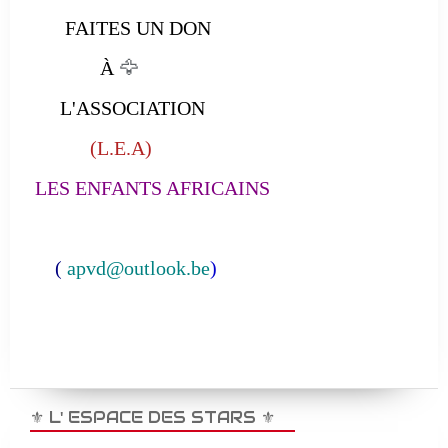
FAITES UN DON
À
🦅
L'ASSOCIATION
(L.E.A)
LES ENFANTS AFRICAINS
(
apvd@outlook.be
)
⚜️ L' ESPACE DES STARS ⚜️