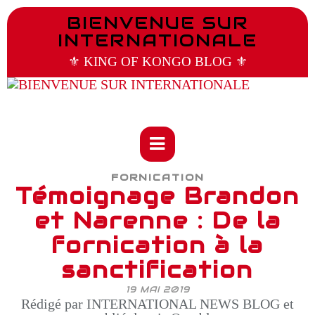
BIENVENUE SUR
INTERNATIONALE
⚜️ KING OF KONGO BLOG ⚜️
FORNICATION
Témoignage Brandon
et Narenne : De la
fornication à la
sanctification
19 MAI 2019
Rédigé par INTERNATIONAL NEWS BLOG et