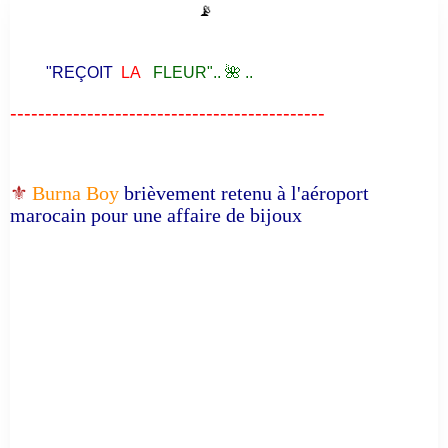
📡
"REÇOIT
LA
FLEUR".. 🌺 ..
---------------------------------------------
⚜️
Burna Boy
brièvement retenu à l'aéroport
marocain pour une affaire de bijoux