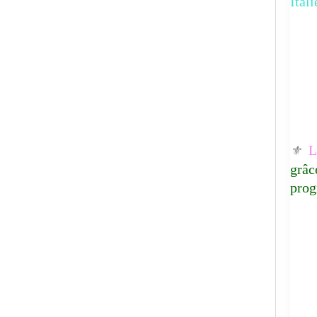
Ital
Lu
⚜️
grâc
prog