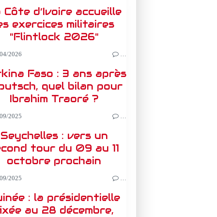
 Côte d’Ivoire accueille
es exercices militaires
"Flintlock 2026"
04/2026
…
kina Faso : 3 ans après
 putsch, quel bilan pour
Ibrahim Traoré ?
09/2025
…
Seychelles : vers un
econd tour du 09 au 11
octobre prochain
09/2025
…
inée : la présidentielle
fixée au 28 décembre,