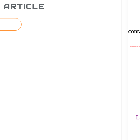
 ARTICLE
E
cont
-----
FA
L'
(
LE