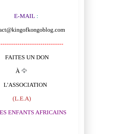
-MAIL
:
act@kingofkongoblog.com
------------------------------
ITES UN DON
À
🦅
ASSOCIATION
L.E.A)
S ENFANTS AFRICAINS