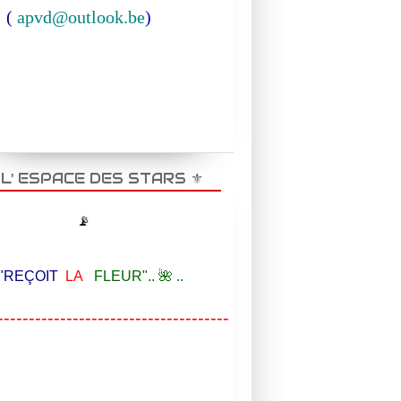
(
apvd@outlook.be
)
️ L' ESPACE DES STARS ⚜️
📡
EÇOIT
LA
FLEUR".. 🌺 ..
-------------------------------------