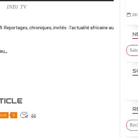
INB1 TV
28/
 Reportages, chroniques, invités : l'actualité africaine au 
N
u,,,
S
TICLE
R
post
0