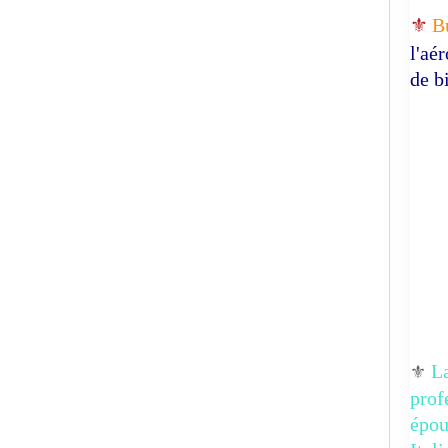
⚜️
B
l'aé
de b
La
⚜️
prof
épo