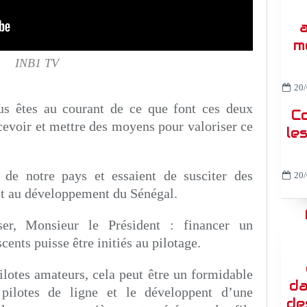
a
m
INB1 TV
20/
ous êtes au courant de ce que font ces deux
C
ecevoir et mettre des moyens pour valoriser ce
le
 de notre pays et essaient de susciter des
20/
 et au développement du Sénégal.
er, Monsieur le Président : financer un
nts puisse être initiés au pilotage.
ilotes amateurs, cela peut être un formidable
da
pilotes de ligne et le développent d’une
de