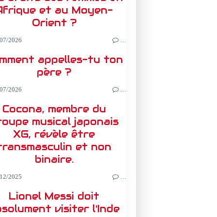
Afrique et au Moyen-
Orient ?
07/2026
…
mment appelles-tu ton
père ?
07/2026
…
Cocona, membre du
roupe musical japonais
XG, révèle être
transmasculin et non
binaire.
12/2025
…
Lionel Messi doit
solument visiter l'Inde