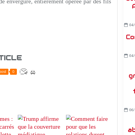
e envergure, entièrement opérée par des fils
04/
Co
TICLE
04/
post
0
g
06/
ab