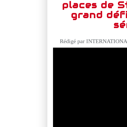
places de St
grand déf
sé
Rédigé par INTERNATIONAL