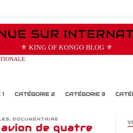
NUE SUR INTERNA
⚜️ KING OF KONGO BLOG ⚜️
 1
CATÉGORIE 2
CATÉGORIE 3
CATÉ
,
LES
DOCUMENTAIRE
V
 avion de quatre