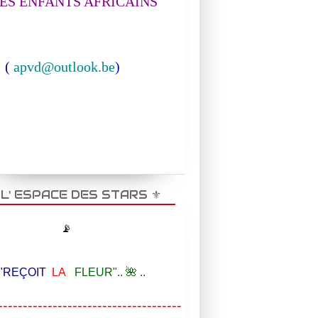
S ENFANTS AFRICAINS
(
apvd@outlook.be
)
️ L' ESPACE DES STARS ⚜️
📡
EÇOIT
LA
FLEUR".. 🌺 ..
-------------------------------------