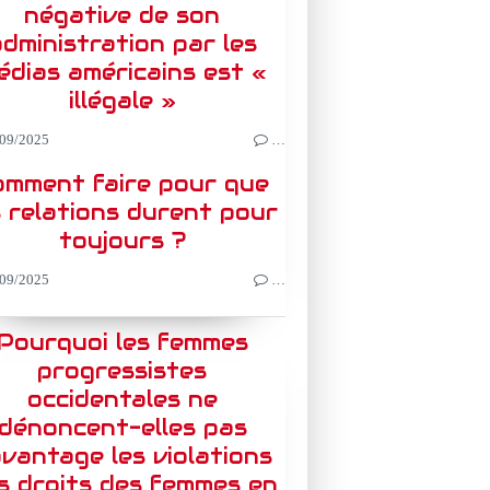
négative de son
dministration par les
édias américains est «
illégale »
09/2025
…
omment faire pour que
s relations durent pour
toujours ?
09/2025
…
Pourquoi les femmes
progressistes
occidentales ne
dénoncent-elles pas
vantage les violations
s droits des femmes en