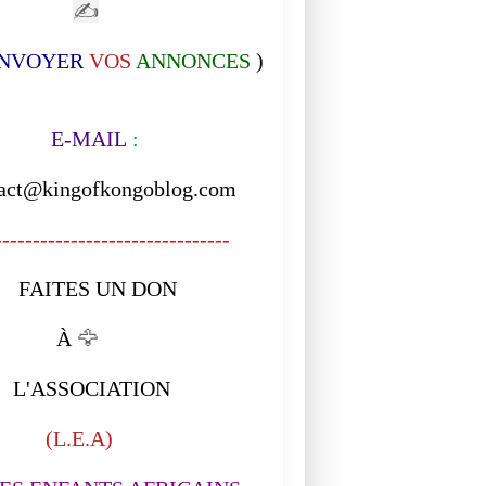
✍
NVOYER
VOS
ANNONCES
)
-MAIL
:
act@kingofkongoblog.com
------------------------------
ITES UN DON
À
🦅
ASSOCIATION
L.E.A)