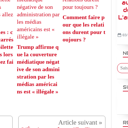
a
d
L'
Comment faire p
our que les relati
es : c
ons durent pour t
03/
carrés
oujours ?
ilette
Trump affirme q
N
s lors
ue la couverture
ez fai
médiatique négat
ive de son admini
stration par les
médias américai
S
ns est « illégale »
R