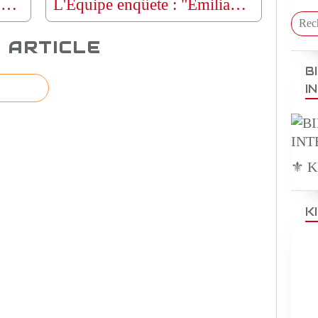
Le plus beau mariage congolais du siècle à Kintélé Brazzaville
L'Équipe enqûete : "Emiliano Sala, les secrets d'un destin brisé"
 ARTICLE
B
I
⚜️ 
K