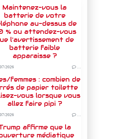
Maintenez-vous la
batterie de votre
éléphone au-dessus de
0 % ou attendez-vous
ue l'avertissement de
batterie faible
apparaisse ?
07/2026
…
les/femmes : combien de
rrés de papier toilette
lisez-vous lorsque vous
allez faire pipi ?
07/2026
…
Trump affirme que la
ouverture médiatique