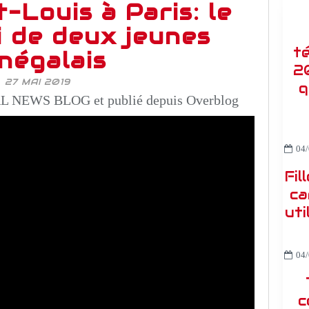
-Louis à Paris: le
i de deux jeunes
t
négalais
2
27 MAI 2019
q
 NEWS BLOG et publié depuis Overblog
04/
Fil
ca
uti
04/
c