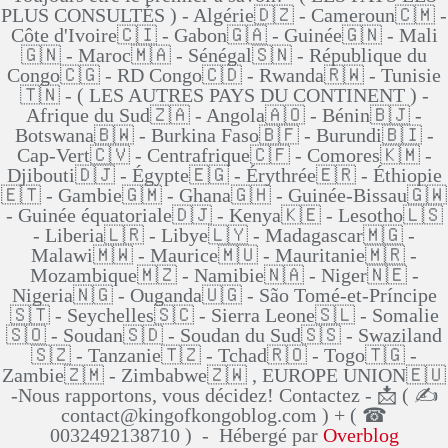
PLUS CONSULTÉS ) - Algérie🇩🇿 - Cameroun🇨🇲 -
Côte d'Ivoire🇨🇮 - Gabon🇬🇦 - Guinée🇬🇳 - Mali
🇬🇳 - Maroc🇲🇦 - Sénégal🇸🇳 - République du
Congo🇨🇬 - RD Congo🇨🇩 - Rwanda🇷🇼 - Tunisie
🇹🇳 - ( LES AUTRES PAYS DU CONTINENT ) -
Afrique du Sud🇿🇦 - Angola🇦🇴 - Bénin🇧🇯 -
Botswana🇧🇼 - Burkina Faso🇧🇫 - Burundi🇧🇮 -
Cap-Vert🇨🇻 - Centrafrique🇨🇫 - Comores🇰🇲 -
Djibouti🇩🇯 - Égypte🇪🇬 - Érythrée🇪🇷 - Éthiopie
🇪🇹 - Gambie🇬🇲 - Ghana🇬🇭 - Guinée-Bissau🇬🇼
- Guinée équatoriale🇩🇯 - Kenya🇰🇪 - Lesotho🇱🇸
- Liberia🇱🇷 - Libye🇱🇾 - Madagascar🇲🇬 -
Malawi🇲🇼 - Maurice🇲🇺 - Mauritanie🇲🇷 -
Mozambique🇲🇿 - Namibie🇳🇦 - Niger🇳🇪 -
Nigeria🇳🇬 - Ouganda🇺🇬 - São Tomé-et-Príncipe
🇸🇹 - Seychelles🇸🇨 - Sierra Leone🇸🇱 - Somalie
🇸🇴 - Soudan🇸🇩 - Soudan du Sud🇸🇸 - Swaziland
🇸🇿 - Tanzanie🇹🇿 - Tchad🇷🇴 - Togo🇹🇬 -
Zambie🇿🇲 - Zimbabwe🇿🇼 , EUROPE UNION🇪🇺
-Nous rapportons, vous décidez! Contactez - 📩 ( ✍
contact@kingofkongoblog.com ) + ( ☎
0032492138710 ) - Hébergé par
Overblog