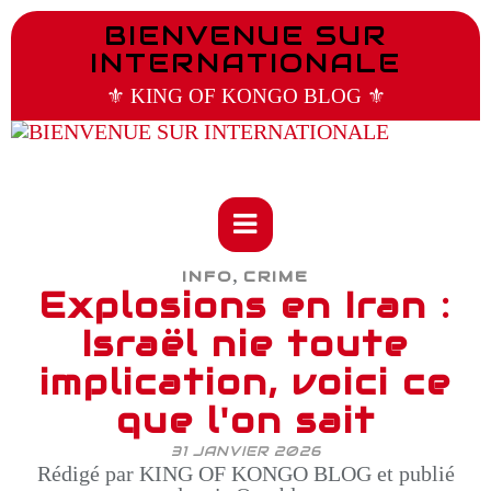
BIENVENUE SUR
INTERNATIONALE
⚜️ KING OF KONGO BLOG ⚜️
,
INFO
CRIME
Explosions en Iran :
Israël nie toute
implication, voici ce
que l'on sait
31 JANVIER 2026
Rédigé par KING OF KONGO BLOG et publié