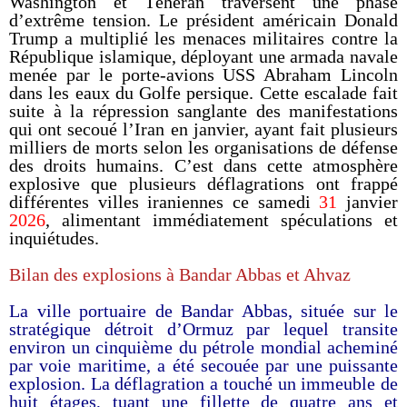
Washington et Téhéran traversent une phase
d’extrême tension. Le président américain Donald
Trump a multiplié les menaces militaires contre la
République islamique, déployant une armada navale
menée par le porte-avions USS Abraham Lincoln
dans les eaux du Golfe persique. Cette escalade fait
suite à la répression sanglante des manifestations
qui ont secoué l’Iran en janvier, ayant fait plusieurs
milliers de morts selon les organisations de défense
des droits humains. C’est dans cette atmosphère
explosive que plusieurs déflagrations ont frappé
différentes villes iraniennes ce samedi
31
janvier
2026
, alimentant immédiatement spéculations et
inquiétudes.
Bilan des explosions à Bandar Abbas et Ahvaz
La ville portuaire de Bandar Abbas, située sur le
stratégique détroit d’Ormuz par lequel transite
environ un cinquième du pétrole mondial acheminé
par voie maritime, a été secouée par une puissante
explosion. La déflagration a touché un immeuble de
huit étages, tuant une fillette de quatre ans et