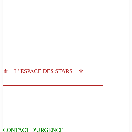
__________________________________
⚜️ L' ESPACE DES STARS ⚜️
__________________________________
CONTACT D'URGENCE