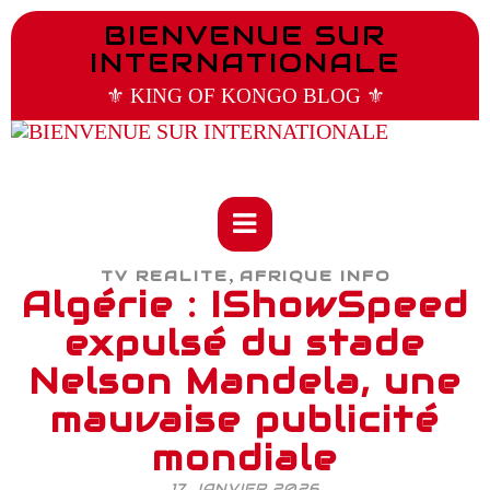
BIENVENUE SUR
INTERNATIONALE
⚜️ KING OF KONGO BLOG ⚜️
,
TV REALITE
AFRIQUE INFO
Algérie : IShowSpeed
expulsé du stade
Nelson Mandela, une
mauvaise publicité
mondiale
17 JANVIER 2026