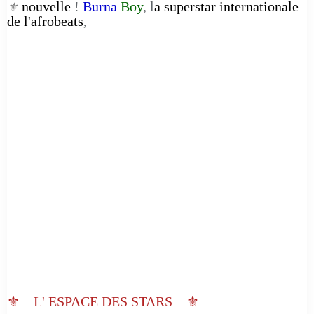
nouvelle
!
Burna
Boy
, l
a superstar internationale
⚜️
de l'afrobeats
,
__________________________________
⚜️ L' ESPACE DES STARS ⚜️