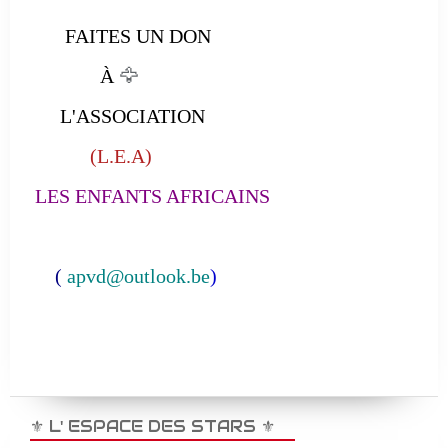
FAITES UN DON
À
🦅
L'ASSOCIATION
(L.E.A)
LES ENFANTS AFRICAINS
(
apvd@outlook.be
)
⚜️ L' ESPACE DES STARS ⚜️