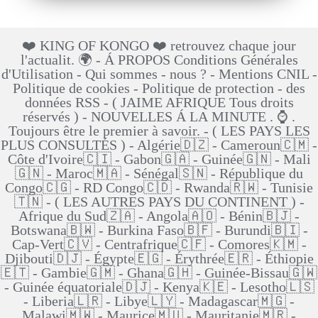
❤️ KING OF KONGO ❤️ retrouvez chaque jour
l'actualit. 🌍 - Á PROPOS Conditions Générales
d'Utilisation - Qui sommes - nous ? - Mentions CNIL -
Politique de cookies - Politique de protection - des
données RSS - ( JAIME AFRIQUE Tous droits
réservés ) - NOUVELLES Á LA MINUTE . ⌚ .
Toujours être le premier à savoir. - ( LES PAYS LES
PLUS CONSULTÉS ) - Algérie🇩🇿 - Cameroun🇨🇲 -
Côte d'Ivoire🇨🇮 - Gabon🇬🇦 - Guinée🇬🇳 - Mali
🇬🇳 - Maroc🇲🇦 - Sénégal🇸🇳 - République du
Congo🇨🇬 - RD Congo🇨🇩 - Rwanda🇷🇼 - Tunisie
🇹🇳 - ( LES AUTRES PAYS DU CONTINENT ) -
Afrique du Sud🇿🇦 - Angola🇦🇴 - Bénin🇧🇯 -
Botswana🇧🇼 - Burkina Faso🇧🇫 - Burundi🇧🇮 -
Cap-Vert🇨🇻 - Centrafrique🇨🇫 - Comores🇰🇲 -
Djibouti🇩🇯 - Égypte🇪🇬 - Érythrée🇪🇷 - Éthiopie
🇪🇹 - Gambie🇬🇲 - Ghana🇬🇭 - Guinée-Bissau🇬🇼
- Guinée équatoriale🇩🇯 - Kenya🇰🇪 - Lesotho🇱🇸
- Liberia🇱🇷 - Libye🇱🇾 - Madagascar🇲🇬 -
Malawi🇲🇼 - Maurice🇲🇺 - Mauritanie🇲🇷 -