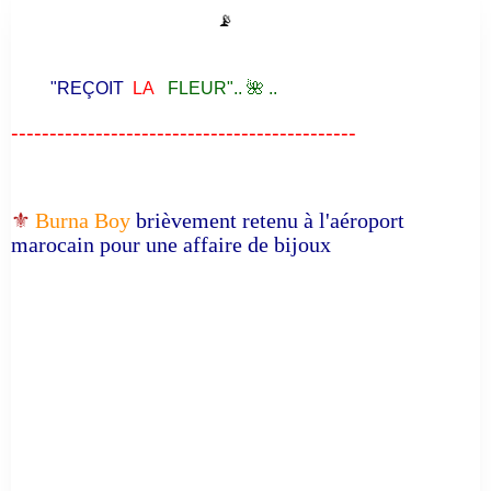
📡
"REÇOIT
LA
FLEUR".. 🌺 ..
---------------------------------------------
⚜️
Burna Boy
brièvement retenu à l'aéroport
marocain pour une affaire de bijoux