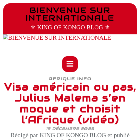
BIENVENUE SUR
INTERNATIONALE
⚜️ KING OF KONGO BLOG ⚜️
AFRIQUE INFO
Visa américain ou pas,
Julius Malema s’en
moque et choisit
l’Afrique (vidéo)
13 DÉCEMBRE 2025
Rédigé par KING OF KONGO BLOG et publié