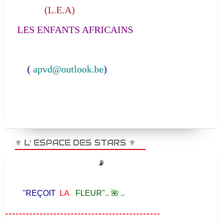
(L.E.A)
LES ENFANTS AFRICAINS
(
apvd@outlook.be
)
⚜️ L' ESPACE DES STARS ⚜️
📡
"REÇOIT
LA
FLEUR".. 🌺 ..
---------------------------------------------