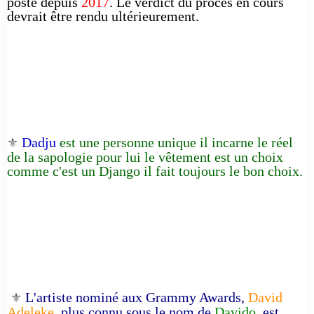
poste depuis
2017
. Le verdict du procès en cours
devrait être rendu ultérieurement.
Dadju
est une personne unique il incarne le réel
⚜️
de la sapologie pour lui le vêtement est un choix
comme c'est un Django il fait toujours le bon choix.
L'artiste nominé aux Grammy Awards,
David
⚜️
Adeleke
, plus connu sous le nom de
Davido
, est