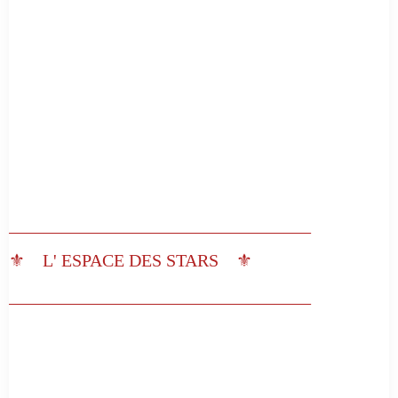
__________________________________
⚜️ L' ESPACE DES STARS ⚜️
__________________________________