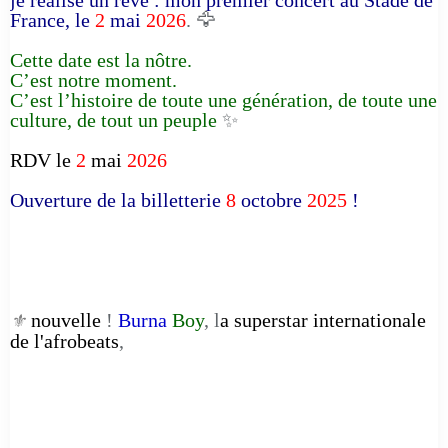
je réalise un rêve : mon premier concert au Stade de
France, le
2
mai
2026
. 🦅
Cette date est la nôtre.
C’est notre moment.
C’est l’histoire de toute une génération, de toute une
culture, de tout un peuple
✨
RDV le
2
mai
2026
Ouverture de la billetterie
8
octobre
2025
!
nouvelle
!
Burna
Boy
, l
a superstar internationale
⚜️
de l'afrobeats
,