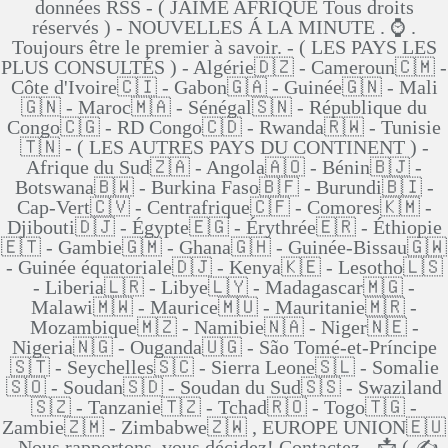
données RSS - ( JAIME AFRIQUE Tous droits
réservés ) - NOUVELLES Á LA MINUTE . ⌚ .
Toujours être le premier à savoir. - ( LES PAYS LES
PLUS CONSULTÉS ) - Algérie🇩🇿 - Cameroun🇨🇲 -
Côte d'Ivoire🇨🇮 - Gabon🇬🇦 - Guinée🇬🇳 - Mali
🇬🇳 - Maroc🇲🇦 - Sénégal🇸🇳 - République du
Congo🇨🇬 - RD Congo🇨🇩 - Rwanda🇷🇼 - Tunisie
🇹🇳 - ( LES AUTRES PAYS DU CONTINENT ) -
Afrique du Sud🇿🇦 - Angola🇦🇴 - Bénin🇧🇯 -
Botswana🇧🇼 - Burkina Faso🇧🇫 - Burundi🇧🇮 -
Cap-Vert🇨🇻 - Centrafrique🇨🇫 - Comores🇰🇲 -
Djibouti🇩🇯 - Égypte🇪🇬 - Érythrée🇪🇷 - Éthiopie
🇪🇹 - Gambie🇬🇲 - Ghana🇬🇭 - Guinée-Bissau🇬🇼
- Guinée équatoriale🇩🇯 - Kenya🇰🇪 - Lesotho🇱🇸
- Liberia🇱🇷 - Libye🇱🇾 - Madagascar🇲🇬 -
Malawi🇲🇼 - Maurice🇲🇺 - Mauritanie🇲🇷 -
Mozambique🇲🇿 - Namibie🇳🇦 - Niger🇳🇪 -
Nigeria🇳🇬 - Ouganda🇺🇬 - São Tomé-et-Príncipe
🇸🇹 - Seychelles🇸🇨 - Sierra Leone🇸🇱 - Somalie
🇸🇴 - Soudan🇸🇩 - Soudan du Sud🇸🇸 - Swaziland
🇸🇿 - Tanzanie🇹🇿 - Tchad🇷🇴 - Togo🇹🇬 -
Zambie🇿🇲 - Zimbabwe🇿🇼 , EUROPE UNION🇪🇺
-Nous rapportons, vous décidez! Contactez - 📩 ( ✍