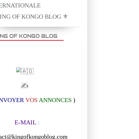
KING OF KONGO BLOG ⚜️
ING OF KONGO BLOG
✍
NVOYER
VOS
ANNONCES
)
-MAIL
:
act@kingofkongoblog.com