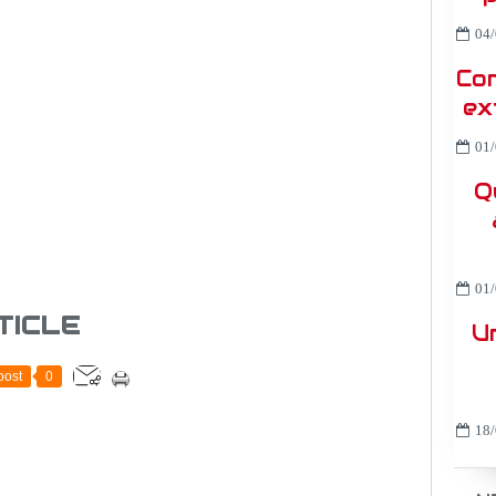
04/
Co
ex
01/
Q
01/
TICLE
U
post
0
18/