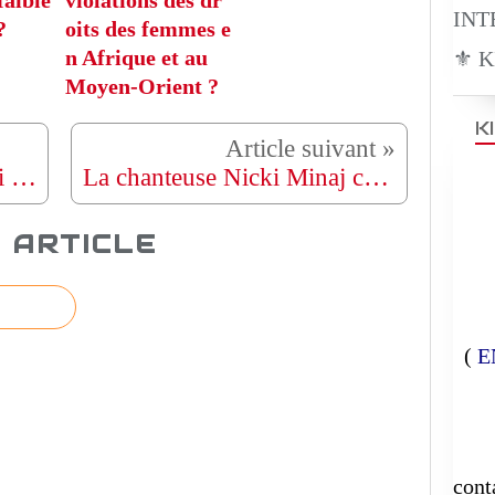
faible
violations des dr
?
oits des femmes e
n Afrique et au
⚜️ 
Moyen-Orient ?
K
CAN 2025 : Hakimi rétabli et le Maroc affiche ses objectifs avant le coup d'envoi
La chanteuse Nicki Minaj commet une gaffe en utilisant le terme « assassin » devant Erika, la veuve de Charlie Kirk, personnalité d'internet aujourd'hui décédée.
 ARTICLE
(
E
E
cont