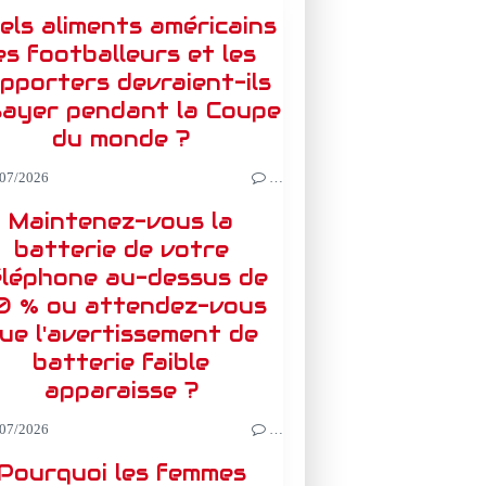
els aliments américains
es footballeurs et les
pporters devraient-ils
sayer pendant la Coupe
du monde ?
07/2026
…
Maintenez-vous la
batterie de votre
éléphone au-dessus de
0 % ou attendez-vous
ue l'avertissement de
batterie faible
apparaisse ?
07/2026
…
Pourquoi les femmes