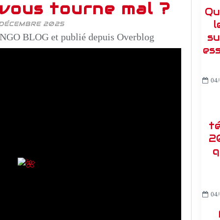
vous tourne mal ?
Qu
l
 DÉCEMBRE 2025
su
NGO BLOG et publié depuis Overblog
es
04/
t
2
q
04/