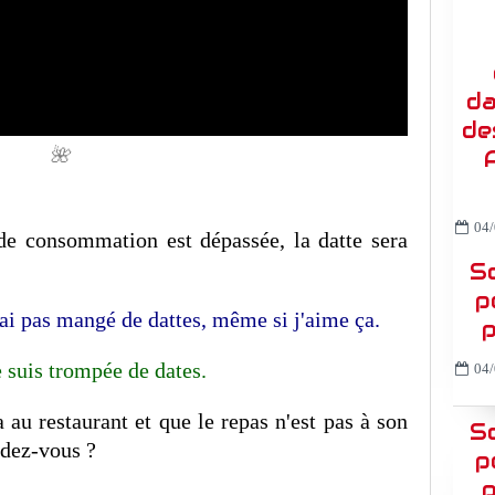
da
de
🌺
04/
 de consommation est dépassée, la datte sera
So
p
'ai pas mangé de dattes, même si j'aime ça.
p
 suis trompée de dates.
04/
 au restaurant et que le repas n'est pas à son
So
ndez-vous ?
p
p