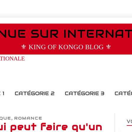
NUE SUR INTERNA
⚜️ KING OF KONGO BLOG ⚜️
 1
CATÉGORIE 2
CATÉGORIE 3
CATÉ
,
IQUE
ROMANCE
V
i peut faire qu'un