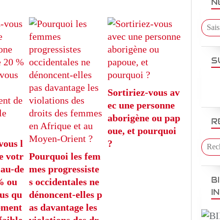
N
S
Sortiriez-vous av
ec une personne
aborigène ou pap
R
oue, et pourquoi
vous l
?
e votr
Pourquoi les fem
 au-de
mes progressiste
B
% ou
s occidentales ne
I
us qu
dénoncent-elles p
sement
as davantage les