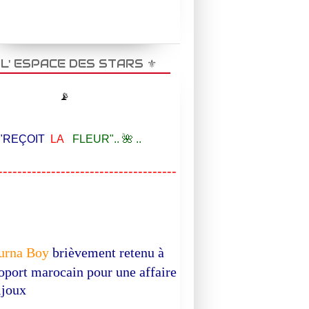
️ L' ESPACE DES STARS ⚜️
📡
EÇOIT
LA
FLEUR".. 🌺 ..
-------------------------------------
urna Boy
brièvement retenu à
roport marocain pour une affaire
ijoux