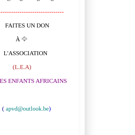
------------------------------
ITES UN DON
À
🦅
ASSOCIATION
L.E.A)
S ENFANTS AFRICAINS
(
apvd@outlook.be
)