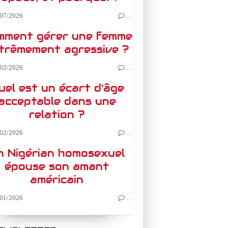
07/2026
…
mment gérer une femme
trêmement agressive ?
02/2026
…
uel est un écart d'âge
acceptable dans une
relation ?
02/2026
…
n Nigérian homosexuel
épouse son amant
américain
01/2026
…