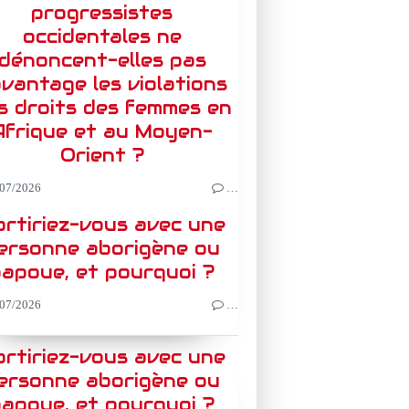
progressistes
occidentales ne
dénoncent-elles pas
vantage les violations
s droits des femmes en
Afrique et au Moyen-
Orient ?
07/2026
…
rtiriez-vous avec une
ersonne aborigène ou
apoue, et pourquoi ?
07/2026
…
rtiriez-vous avec une
ersonne aborigène ou
apoue, et pourquoi ?