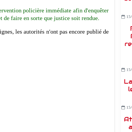
ervention policière immédiate afin d'enquêter
 de faire en sorte que justice soit rendue.
15/
ignes, les autorités n'ont pas encore publié de
re
15/
La
l
15/
At
a