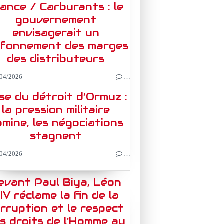
ance / Carburants : le
gouvernement
envisagerait un
afonnement des marges
des distributeurs
04/2026
…
ise du détroit d’Ormuz :
la pression militaire
mine, les négociations
stagnent
04/2026
…
evant Paul Biya, Léon
IV réclame la fin de la
rruption et le respect
s droits de l'Homme au