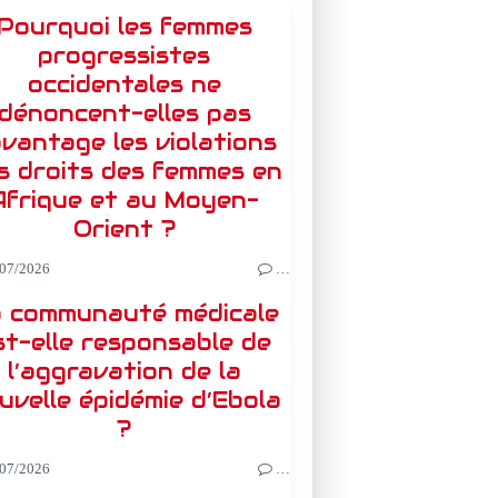
Pourquoi les femmes
progressistes
occidentales ne
dénoncent-elles pas
vantage les violations
s droits des femmes en
Afrique et au Moyen-
Orient ?
07/2026
…
 communauté médicale
st-elle responsable de
l’aggravation de la
uvelle épidémie d’Ebola
?
07/2026
…