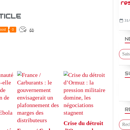
re
TICLE
31/
post
0
N
S
R
Crise du détroit