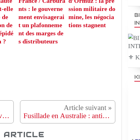
auté
France / Carbura
d’Ormuz : la pre
-elle
nts : le gouverne
ssion militaire do
B
 de
ment envisagerai
mine, les négocia
I
on de
t un plafonneme
tions stagnent
 épidé
nt des marges de
a ?
s distributeurs
⚜️ 
K
Nigeria : suspension des lives TikTok après la multiplication de contenus à caractères sexuels
Fusillade en Australie : antisémitisme, victimes et réactions des autorités
 ARTICLE