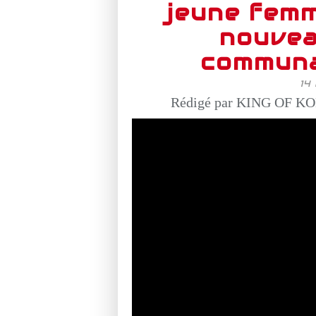
jeune femm
nouvea
communa
14
Rédigé par KING OF KO