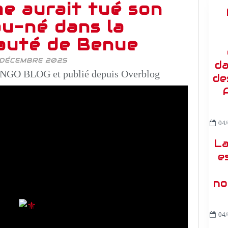
e aurait tué son
u-né dans la
uté de Benue
 DÉCEMBRE 2025
da
NGO BLOG et publié depuis Overblog
de
04/
La
e
no
04/