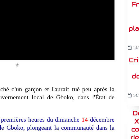
Fr
pl
14/
Cr
⚜️
do
hé d'un garçon et l'aurait tué peu après la
14/
uvernement local de Gboko, dans l'État de
D
x premières heures du dimanche
14
décembre
X
 de Gboko, plongeant la communauté dans la
co
de