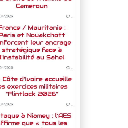
Cameroun
04/2026
…
France / Mauritanie :
Paris et Nouakchott
nforcent leur ancrage
stratégique face à
l'instabilité au Sahel
04/2026
…
 Côte d’Ivoire accueille
es exercices militaires
"Flintlock 2026"
04/2026
…
taque à Niamey : l’AES
ffirme que « tous les