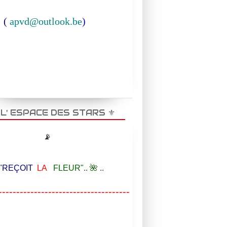
(
apvd@outlook.be
)
️ L' ESPACE DES STARS ⚜️
📡
EÇOIT
LA
FLEUR".. 🌺 ..
-------------------------------------