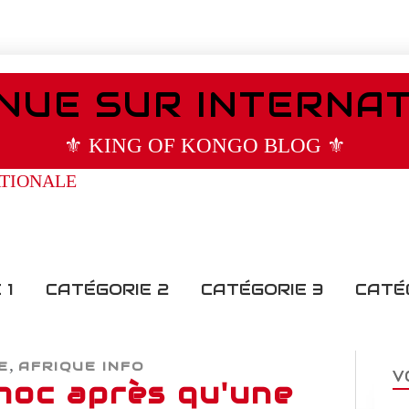
NUE SUR INTERNA
⚜️ KING OF KONGO BLOG ⚜️
 1
CATÉGORIE 2
CATÉGORIE 3
CATÉ
,
E
AFRIQUE INFO
V
hoc après qu'une