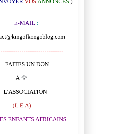
NVOYER
VOS
ANNONCES
)
-MAIL
:
act@kingofkongoblog.com
------------------------------
ITES UN DON
À
🦅
ASSOCIATION
L.E.A)
S ENFANTS AFRICAINS