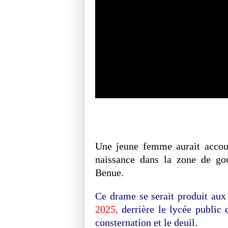
Une jeune femme aurait accouc
naissance dans la zone de go
Benue.
Ce drame se serait produit au
2025,
derrière le lycée public
consternation et le deuil.