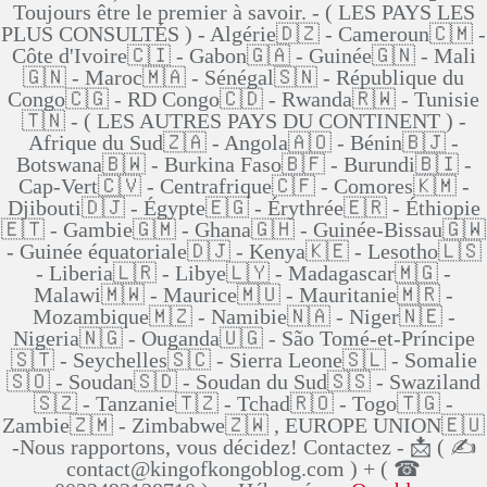
Toujours être le premier à savoir. - ( LES PAYS LES
PLUS CONSULTÉS ) - Algérie🇩🇿 - Cameroun🇨🇲 -
Côte d'Ivoire🇨🇮 - Gabon🇬🇦 - Guinée🇬🇳 - Mali
🇬🇳 - Maroc🇲🇦 - Sénégal🇸🇳 - République du
Congo🇨🇬 - RD Congo🇨🇩 - Rwanda🇷🇼 - Tunisie
🇹🇳 - ( LES AUTRES PAYS DU CONTINENT ) -
Afrique du Sud🇿🇦 - Angola🇦🇴 - Bénin🇧🇯 -
Botswana🇧🇼 - Burkina Faso🇧🇫 - Burundi🇧🇮 -
Cap-Vert🇨🇻 - Centrafrique🇨🇫 - Comores🇰🇲 -
Djibouti🇩🇯 - Égypte🇪🇬 - Érythrée🇪🇷 - Éthiopie
🇪🇹 - Gambie🇬🇲 - Ghana🇬🇭 - Guinée-Bissau🇬🇼
- Guinée équatoriale🇩🇯 - Kenya🇰🇪 - Lesotho🇱🇸
- Liberia🇱🇷 - Libye🇱🇾 - Madagascar🇲🇬 -
Malawi🇲🇼 - Maurice🇲🇺 - Mauritanie🇲🇷 -
Mozambique🇲🇿 - Namibie🇳🇦 - Niger🇳🇪 -
Nigeria🇳🇬 - Ouganda🇺🇬 - São Tomé-et-Príncipe
🇸🇹 - Seychelles🇸🇨 - Sierra Leone🇸🇱 - Somalie
🇸🇴 - Soudan🇸🇩 - Soudan du Sud🇸🇸 - Swaziland
🇸🇿 - Tanzanie🇹🇿 - Tchad🇷🇴 - Togo🇹🇬 -
Zambie🇿🇲 - Zimbabwe🇿🇼 , EUROPE UNION🇪🇺
-Nous rapportons, vous décidez! Contactez - 📩 ( ✍
contact@kingofkongoblog.com ) + ( ☎