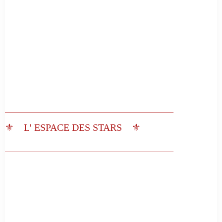
__________________________________
⚜️ L' ESPACE DES STARS ⚜️
__________________________________