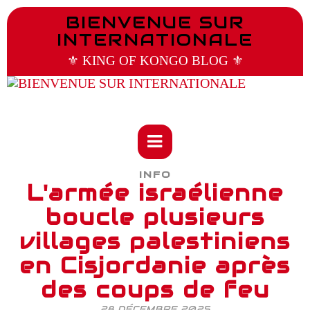
BIENVENUE SUR
INTERNATIONALE
⚜️ KING OF KONGO BLOG ⚜️
INFO
L'armée israélienne
boucle plusieurs
villages palestiniens
en Cisjordanie après
des coups de feu
28 DÉCEMBRE 2025