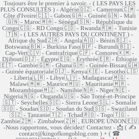
Toujours être le premier à savoir. - ( LES PAYS LES
PLUS CONSULTÉS ) - Algérie🇩🇿 - Cameroun🇨🇲 -
Côte d'Ivoire🇨🇮 - Gabon🇬🇦 - Guinée🇬🇳 - Mali
🇬🇳 - Maroc🇲🇦 - Sénégal🇸🇳 - République du
Congo🇨🇬 - RD Congo🇨🇩 - Rwanda🇷🇼 - Tunisie
🇹🇳 - ( LES AUTRES PAYS DU CONTINENT ) -
Afrique du Sud🇿🇦 - Angola🇦🇴 - Bénin🇧🇯 -
Botswana🇧🇼 - Burkina Faso🇧🇫 - Burundi🇧🇮 -
Cap-Vert🇨🇻 - Centrafrique🇨🇫 - Comores🇰🇲 -
Djibouti🇩🇯 - Égypte🇪🇬 - Érythrée🇪🇷 - Éthiopie
🇪🇹 - Gambie🇬🇲 - Ghana🇬🇭 - Guinée-Bissau🇬🇼
- Guinée équatoriale🇩🇯 - Kenya🇰🇪 - Lesotho🇱🇸
- Liberia🇱🇷 - Libye🇱🇾 - Madagascar🇲🇬 -
Malawi🇲🇼 - Maurice🇲🇺 - Mauritanie🇲🇷 -
Mozambique🇲🇿 - Namibie🇳🇦 - Niger🇳🇪 -
Nigeria🇳🇬 - Ouganda🇺🇬 - São Tomé-et-Príncipe
🇸🇹 - Seychelles🇸🇨 - Sierra Leone🇸🇱 - Somalie
🇸🇴 - Soudan🇸🇩 - Soudan du Sud🇸🇸 - Swaziland
🇸🇿 - Tanzanie🇹🇿 - Tchad🇷🇴 - Togo🇹🇬 -
Zambie🇿🇲 - Zimbabwe🇿🇼 , EUROPE UNION🇪🇺
-Nous rapportons, vous décidez! Contactez - 📩 ( ✍
contact@kingofkongoblog.com ) + ( ☎