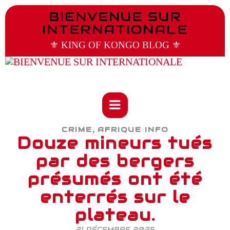
BIENVENUE SUR
INTERNATIONALE
⚜️ KING OF KONGO BLOG ⚜️
,
CRIME
AFRIQUE INFO
Douze mineurs tués
par des bergers
présumés ont été
enterrés sur le
plateau.
21 DÉCEMBRE 2025