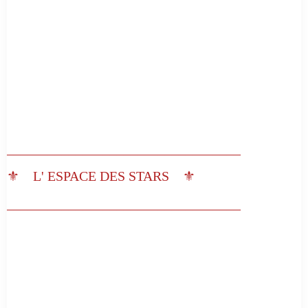
__________________________________
⚜️ L' ESPACE DES STARS ⚜️
__________________________________