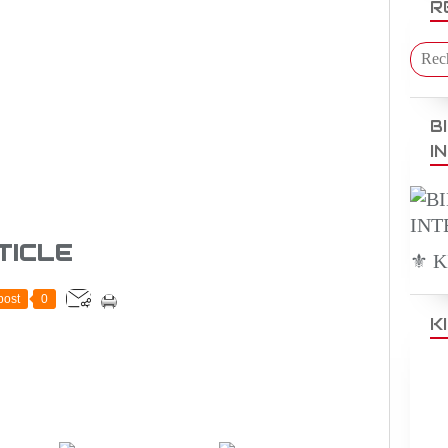
R
B
I
TICLE
⚜️ 
post
0
K