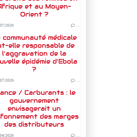
Afrique et au Moyen-
Orient ?
07/2026
…
 communauté médicale
st-elle responsable de
l’aggravation de la
uvelle épidémie d’Ebola
?
07/2026
…
ance / Carburants : le
gouvernement
envisagerait un
afonnement des marges
des distributeurs
04/2026
…