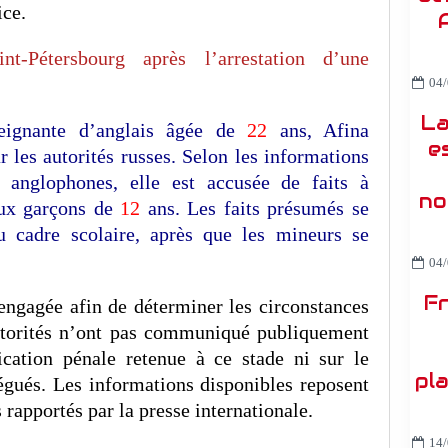
ice.
t-Pétersbourg après l’arrestation d’une
04/
La
seignante d’anglais âgée de
22
ans, Afina
e
r les autorités russes. Selon les informations
 anglophones, elle est accusée de faits à
no
eux garçons de
12
ans. Les faits présumés se
u cadre scolaire, après que les mineurs se
04/
Fr
engagée afin de déterminer les circonstances
autorités n’ont pas communiqué publiquement
fication pénale retenue à ce stade ni sur le
pl
égués. Les informations disponibles reposent
rapportés par la presse internationale.
14/