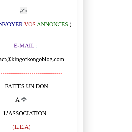
✍
NVOYER
VOS
ANNONCES
)
-MAIL
:
act@kingofkongoblog.com
------------------------------
ITES UN DON
À
🦅
ASSOCIATION
L.E.A)