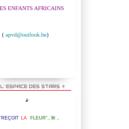
S ENFANTS AFRICAINS
(
apvd@outlook.be
)
️ L' ESPACE DES STARS ⚜️
📡
EÇOIT
LA
FLEUR".. 🌺 ..