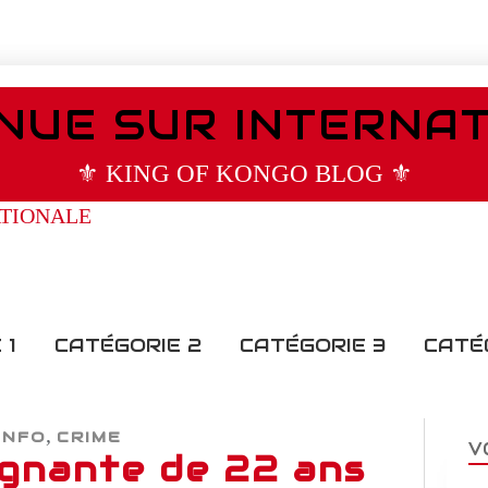
NUE SUR INTERNA
⚜️ KING OF KONGO BLOG ⚜️
 1
CATÉGORIE 2
CATÉGORIE 3
CATÉ
,
INFO
CRIME
V
ignante de 22 ans