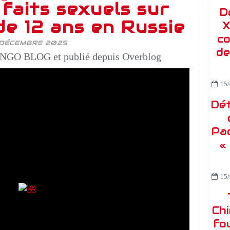
faits sexuels sur
D
de 12 ans en Russie
X
co
 DÉCEMBRE 2025
de
NGO BLOG et publié depuis Overblog
15/
Dét
Pac
«
15/
Ch
fou