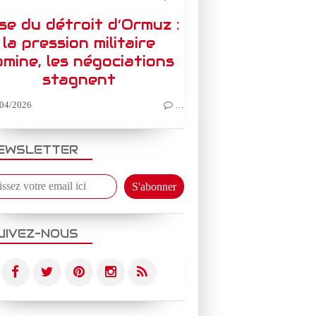
ise du détroit d’Ormuz :
la pression militaire
mine, les négociations
stagnent
04/2026
…
EWSLETTER
UIVEZ-NOUS