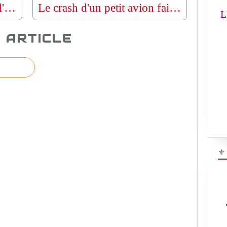
Maghreb : les contours de l'accord militaire qui lie l'Algérie à la Tunisie
Le crash d'un petit avion fait plusieurs morts en Caroline du Nord (USA)
LE
 ARTICLE
⚜
"R