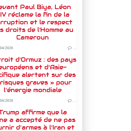
evant Paul Biya, Léon
IV réclame la fin de la
rruption et le respect
s droits de l'Homme au
Cameroun
04/2026
…
roit d'Ormuz : des pays
européens et d’Asie-
ifique alertent sur des
 risques graves » pour
l’énergie mondiale
04/2026
…
Trump affirme que la
ine a accepté de ne pas
rnir d’armes à l’Iran et