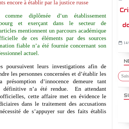
ts encore à établir par la justice russe
Cr
ée comme diplômée d’un établissement
sbourg et exerçant dans le secteur de
do
 articles mentionnent un parcours académique
fficielle de ces éléments par des sources
14/
mation fiable n’a été fournie concernant son
fessionnel actuel.
N
es poursuivent leurs investigations afin de
endre les personnes concernées et d’établir les
 La présomption d’innocence demeure tant
e définitive n’a été rendue. En attendant
S
fficielles, cette affaire met en évidence le
diciaires dans le traitement des accusations
écessité de s’appuyer sur des faits établis