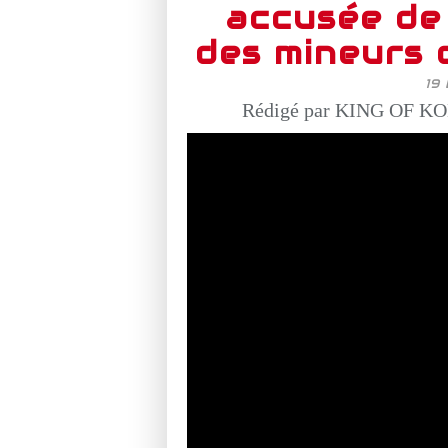
accusée de 
des mineurs 
19
Rédigé par KING OF KO