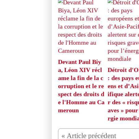
Devant Paul Biy
a, Léon XIV récl
Détroit d'
ame la fin de la c
: des pays 
orruption et le re
ens et d’As
spect des droits d
ifique alert
e l'Homme au Ca
r des « risq
meroun
aves » pour
rgie mondia