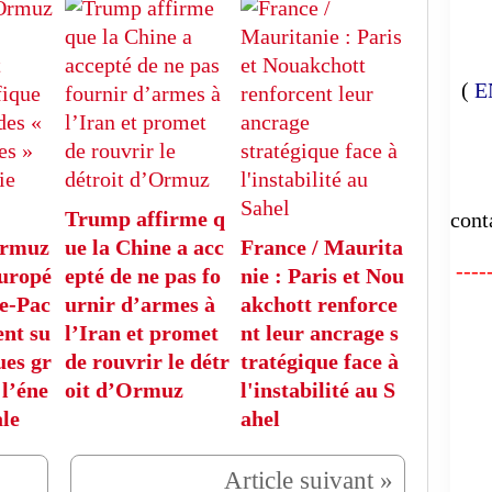
(
E
E
Trump affirme q
cont
Ormuz
ue la Chine a acc
France / Maurita
-----
europé
epté de ne pas fo
nie : Paris et Nou
ie-Pac
urnir d’armes à
akchott renforce
FA
ent su
l’Iran et promet
nt leur ancrage s
ues gr
de rouvrir le détr
tratégique face à
 l’éne
oit d’Ormuz
l'instabilité au S
le
ahel
L'
(