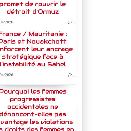
promet de rouvrir le
détroit d’Ormuz
04/2026
…
France / Mauritanie :
Paris et Nouakchott
nforcent leur ancrage
stratégique face à
l'instabilité au Sahel
04/2026
…
Pourquoi les femmes
progressistes
occidentales ne
dénoncent-elles pas
vantage les violations
s droits des femmes en