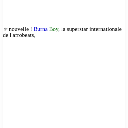
nouvelle
!
Burna
Boy
, l
a superstar internationale
⚜️
de l'afrobeats
,