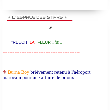
⚜️ L' ESPACE DES STARS ⚜️
📡
"REÇOIT
LA
FLEUR".. 🌺 ..
---------------------------------------------
⚜️
Burna Boy
brièvement retenu à l'aéroport
marocain pour une affaire de bijoux