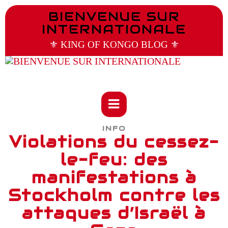
BIENVENUE SUR
INTERNATIONALE
⚜️ KING OF KONGO BLOG ⚜️
INFO
Violations du cessez-
le-feu: des
manifestations à
Stockholm contre les
attaques d’Israël à