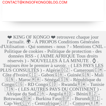
CONTACT@KINGOFKONGOBLOG.COM
❤️ KING OF KONGO ❤️ retrouvez chaque jour
l'actualit. 🌍 - Á PROPOS Conditions Générales
d'Utilisation - Qui sommes - nous ? - Mentions CNIL -
Politique de cookies - Politique de protection - des
données RSS - ( JAIME AFRIQUE Tous droits
réservés ) - NOUVELLES Á LA MINUTE . ⌚ .
Toujours être le premier à savoir. - ( LES PAYS LES
PLUS CONSULTÉS ) - Algérie🇩🇿 - Cameroun🇨🇲 -
Côte d'Ivoire🇨🇮 - Gabon🇬🇦 - Guinée🇬🇳 - Mali
🇬🇳 - Maroc🇲🇦 - Sénégal🇸🇳 - République du
Congo🇨🇬 - RD Congo🇨🇩 - Rwanda🇷🇼 - Tunisie
🇹🇳 - ( LES AUTRES PAYS DU CONTINENT ) -
Afrique du Sud🇿🇦 - Angola🇦🇴 - Bénin🇧🇯 -
Botswana🇧🇼 - Burkina Faso🇧🇫 - Burundi🇧🇮 -
Cap-Vert🇨🇻 - Centrafrique🇨🇫 - Comores🇰🇲 -