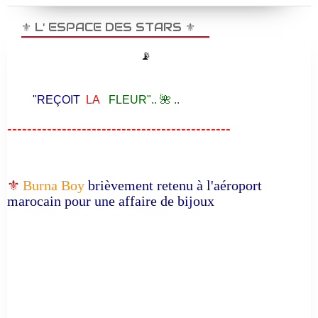
⚜️ L' ESPACE DES STARS ⚜️
📡
"REÇOIT
LA
FLEUR".. 🌺 ..
---------------------------------------------
⚜️
Burna Boy
brièvement retenu à l'aéroport
marocain pour une affaire de bijoux