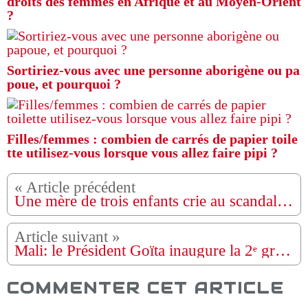
droits des femmes en Afrique et au Moyen-Orient
?
Sortiriez-vous avec une personne aborigène ou pa
poue, et pourquoi ?
Filles/femmes : combien de carrés de papier toile
tte utilisez-vous lorsque vous allez faire pipi ?
Une mère de trois enfants crie au scandale et accuse son mari de l'avoir battue et de lui avoir arraché ses tresses parce qu'elle voulait partir à l'église sans avoir balayé la cour (vidéo)
Mali: le Président Goïta inaugure la 2ᵉ grande mine de lithium du Mali
COMMENTER CET ARTICLE