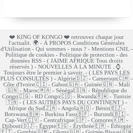
❤️ KING OF KONGO ❤️ retrouvez chaque jour
l'actualit. 🌍 - Á PROPOS Conditions Générales
d'Utilisation - Qui sommes - nous ? - Mentions CNIL -
Politique de cookies - Politique de protection - des
données RSS - ( JAIME AFRIQUE Tous droits
réservés ) - NOUVELLES Á LA MINUTE . ⌚ .
Toujours être le premier à savoir. - ( LES PAYS LES
PLUS CONSULTÉS ) - Algérie🇩🇿 - Cameroun🇨🇲 -
Côte d'Ivoire🇨🇮 - Gabon🇬🇦 - Guinée🇬🇳 - Mali
🇬🇳 - Maroc🇲🇦 - Sénégal🇸🇳 - République du
Congo🇨🇬 - RD Congo🇨🇩 - Rwanda🇷🇼 - Tunisie
🇹🇳 - ( LES AUTRES PAYS DU CONTINENT ) -
Afrique du Sud🇿🇦 - Angola🇦🇴 - Bénin🇧🇯 -
Botswana🇧🇼 - Burkina Faso🇧🇫 - Burundi🇧🇮 -
Cap-Vert🇨🇻 - Centrafrique🇨🇫 - Comores🇰🇲 -
Djibouti🇩🇯 - Égypte🇪🇬 - Érythrée🇪🇷 - Éthiopie
🇪🇹 - Gambie🇬🇲 - Ghana🇬🇭 - Guinée-Bissau🇬🇼