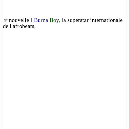
nouvelle
!
Burna
Boy
, l
a superstar internationale
⚜️
de l'afrobeats
,