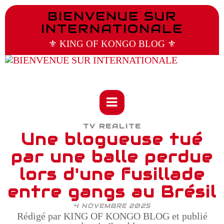
BIENVENUE SUR
INTERNATIONALE
⚜️ KING OF KONGO BLOG ⚜️
TV REALITE
Une blogueuse tué
par une balle perdue
lors d'une fusillade
entre gangs au Brésil
4 NOVEMBRE 2025
Rédigé par KING OF KONGO BLOG et publié