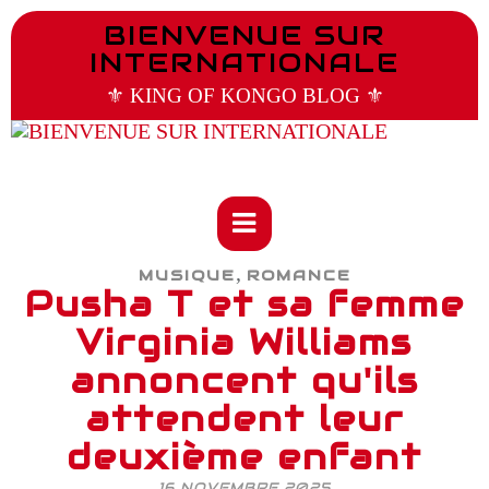
BIENVENUE SUR
INTERNATIONALE
⚜️ KING OF KONGO BLOG ⚜️
,
MUSIQUE
ROMANCE
Pusha T et sa femme
Virginia Williams
annoncent qu'ils
attendent leur
deuxième enfant
16 NOVEMBRE 2025