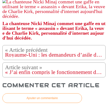
La chanteuse Nicki Minaj commet une gaffe en ut
ilisant le terme « assassin » devant Erika, la veuv
e de Charlie Kirk, personnalité d'internet aujour
d'hui décédée.
Royaume-Uni : les demandeurs d’asile devront attendre 20 ans pour obtenir la résidence permanente
« J’ai enfin compris le fonctionnement des relations amoureuses à 44 ans » — Porsha Williams se confie un mois après avoir révélé être en couple avec une femme
COMMENTER CET ARTICLE
Ajouter un commentaire