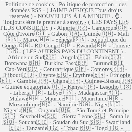
Politique de cookies - Politique de protection - des
données RSS - ( JAIME AFRIQUE Tous droits
réservés ) - NOUVELLES Á LA MINUTE . ⌚ .
Toujours être le premier à savoir. - ( LES PAYS LES
PLUS CONSULTÉS ) - Algérie🇩🇿 - Cameroun🇨🇲 -
Côte d'Ivoire🇨🇮 - Gabon🇬🇦 - Guinée🇬🇳 - Mali
🇬🇳 - Maroc🇲🇦 - Sénégal🇸🇳 - République du
Congo🇨🇬 - RD Congo🇨🇩 - Rwanda🇷🇼 - Tunisie
🇹🇳 - ( LES AUTRES PAYS DU CONTINENT ) -
Afrique du Sud🇿🇦 - Angola🇦🇴 - Bénin🇧🇯 -
Botswana🇧🇼 - Burkina Faso🇧🇫 - Burundi🇧🇮 -
Cap-Vert🇨🇻 - Centrafrique🇨🇫 - Comores🇰🇲 -
Djibouti🇩🇯 - Égypte🇪🇬 - Érythrée🇪🇷 - Éthiopie
🇪🇹 - Gambie🇬🇲 - Ghana🇬🇭 - Guinée-Bissau🇬🇼
- Guinée équatoriale🇩🇯 - Kenya🇰🇪 - Lesotho🇱🇸
- Liberia🇱🇷 - Libye🇱🇾 - Madagascar🇲🇬 -
Malawi🇲🇼 - Maurice🇲🇺 - Mauritanie🇲🇷 -
Mozambique🇲🇿 - Namibie🇳🇦 - Niger🇳🇪 -
Nigeria🇳🇬 - Ouganda🇺🇬 - São Tomé-et-Príncipe
🇸🇹 - Seychelles🇸🇨 - Sierra Leone🇸🇱 - Somalie
🇸🇴 - Soudan🇸🇩 - Soudan du Sud🇸🇸 - Swaziland
🇸🇿 - Tanzanie🇹🇿 - Tchad🇷🇴 - Togo🇹🇬 -