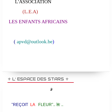
L'ASSOCIATION
(L.E.A)
LES ENFANTS AFRICAINS
(
apvd@outlook.be
)
⚜️ L' ESPACE DES STARS ⚜️
📡
"REÇOIT
LA
FLEUR".. 🌺 ..