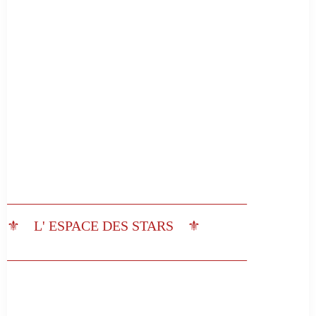
__________________________________
⚜️ L' ESPACE DES STARS ⚜️
__________________________________