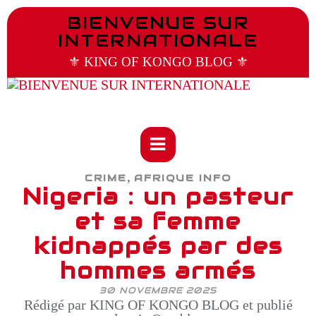
BIENVENUE SUR
INTERNATIONALE
⚜️ KING OF KONGO BLOG ⚜️
,
CRIME
AFRIQUE INFO
Nigeria : un pasteur
et sa femme
kidnappés par des
hommes armés
30 NOVEMBRE 2025
Rédigé par KING OF KONGO BLOG et publié