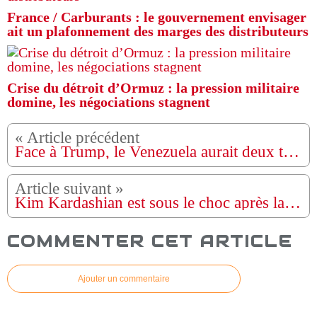
France / Carburants : le gouvernement envisager
ait un plafonnement des marges des distributeurs
Crise du détroit d’Ormuz : la pression militaire
domine, les négociations stagnent
Face à Trump, le Venezuela aurait deux types de ripostes en cas d'attaque
Kim Kardashian est sous le choc après la publication d'un scanner cérébral révélant une faible activité cérébrale et un anévrisme ancien ; elle attribue cela au stress chronique lié à l'examen du barreau et à son divorce.
COMMENTER CET ARTICLE
Ajouter un commentaire