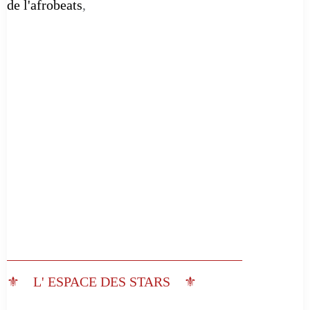
de l'afrobeats
,
__________________________________
⚜️ L' ESPACE DES STARS ⚜️
__________________________________