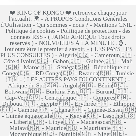
❤️ KING OF KONGO ❤️ retrouvez chaque jour
l'actualit. 🌍 - Á PROPOS Conditions Générales
d'Utilisation - Qui sommes - nous ? - Mentions CNIL -
Politique de cookies - Politique de protection - des
données RSS - ( JAIME AFRIQUE Tous droits
réservés ) - NOUVELLES Á LA MINUTE . ⌚ .
Toujours être le premier à savoir. - ( LES PAYS LES
PLUS CONSULTÉS ) - Algérie🇩🇿 - Cameroun🇨🇲 -
Côte d'Ivoire🇨🇮 - Gabon🇬🇦 - Guinée🇬🇳 - Mali
🇬🇳 - Maroc🇲🇦 - Sénégal🇸🇳 - République du
Congo🇨🇬 - RD Congo🇨🇩 - Rwanda🇷🇼 - Tunisie
🇹🇳 - ( LES AUTRES PAYS DU CONTINENT ) -
Afrique du Sud🇿🇦 - Angola🇦🇴 - Bénin🇧🇯 -
Botswana🇧🇼 - Burkina Faso🇧🇫 - Burundi🇧🇮 -
Cap-Vert🇨🇻 - Centrafrique🇨🇫 - Comores🇰🇲 -
Djibouti🇩🇯 - Égypte🇪🇬 - Érythrée🇪🇷 - Éthiopie
🇪🇹 - Gambie🇬🇲 - Ghana🇬🇭 - Guinée-Bissau🇬🇼
- Guinée équatoriale🇩🇯 - Kenya🇰🇪 - Lesotho🇱🇸
- Liberia🇱🇷 - Libye🇱🇾 - Madagascar🇲🇬 -
Malawi🇲🇼 - Maurice🇲🇺 - Mauritanie🇲🇷 -
Mozambique🇲🇿 - Namibie🇳🇦 - Niger🇳🇪 -