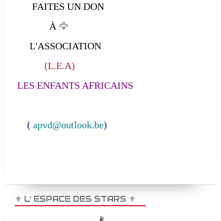
FAITES UN DON
À
🦅
L'ASSOCIATION
(L.E.A)
LES ENFANTS AFRICAINS
(
apvd@outlook.be
)
⚜️ L' ESPACE DES STARS ⚜️
📡