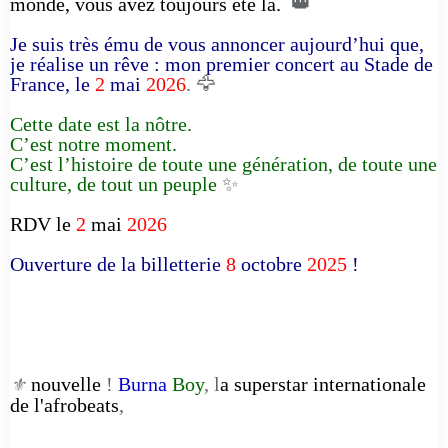
monde, vous avez toujours été là.
👑
Je suis très ému de vous annoncer aujourd’hui que,
je réalise un rêve : mon premier concert au Stade de
France, le
2
mai
2026
. 🦅
Cette date est la nôtre.
C’est notre moment.
C’est l’histoire de toute une génération, de toute une
culture, de tout un peuple
✨
RDV le
2
mai
2026
Ouverture de la billetterie
8
octobre
2025
!
nouvelle
!
Burna
Boy
, l
a superstar internationale
⚜️
de l'afrobeats
,