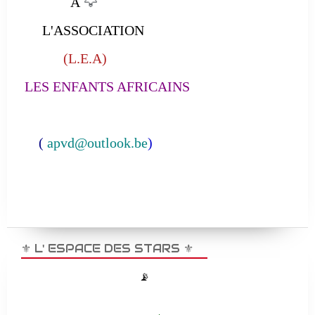
À
🦅
L'ASSOCIATION
(L.E.A)
LES ENFANTS AFRICAINS
(
apvd@outlook.be
)
⚜️ L' ESPACE DES STARS ⚜️
📡