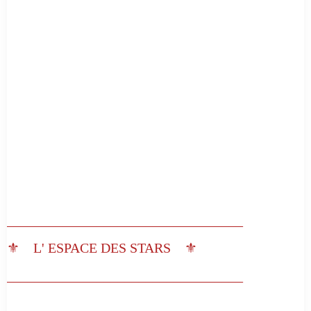
__________________________________
⚜️ L' ESPACE DES STARS ⚜️
__________________________________