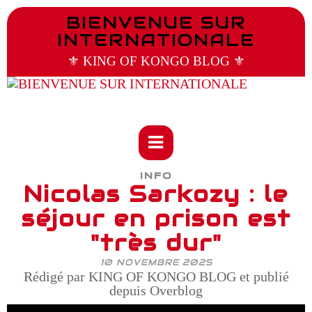
BIENVENUE SUR
INTERNATIONALE
⚜️ KING OF KONGO BLOG ⚜️
INFO
Nicolas Sarkozy : le
séjour en prison est
"très dur"
10 NOVEMBRE 2025
Rédigé par KING OF KONGO BLOG et publié
depuis Overblog