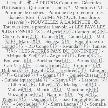
l'actualit. 🌍 - Á PROPOS Conditions Générales
d'Utilisation - Qui sommes - nous ? - Mentions CNIL -
Politique de cookies - Politique de protection - des
données RSS - ( JAIME AFRIQUE Tous droits
réservés ) - NOUVELLES Á LA MINUTE . ⌚ .
Toujours être le premier à savoir. - ( LES PAYS LES
PLUS CONSULTÉS ) - Algérie🇩🇿 - Cameroun🇨🇲 -
Côte d'Ivoire🇨🇮 - Gabon🇬🇦 - Guinée🇬🇳 - Mali
🇬🇳 - Maroc🇲🇦 - Sénégal🇸🇳 - République du
Congo🇨🇬 - RD Congo🇨🇩 - Rwanda🇷🇼 - Tunisie
🇹🇳 - ( LES AUTRES PAYS DU CONTINENT ) -
Afrique du Sud🇿🇦 - Angola🇦🇴 - Bénin🇧🇯 -
Botswana🇧🇼 - Burkina Faso🇧🇫 - Burundi🇧🇮 -
Cap-Vert🇨🇻 - Centrafrique🇨🇫 - Comores🇰🇲 -
Djibouti🇩🇯 - Égypte🇪🇬 - Érythrée🇪🇷 - Éthiopie
🇪🇹 - Gambie🇬🇲 - Ghana🇬🇭 - Guinée-Bissau🇬🇼
- Guinée équatoriale🇩🇯 - Kenya🇰🇪 - Lesotho🇱🇸
- Liberia🇱🇷 - Libye🇱🇾 - Madagascar🇲🇬 -
Malawi🇲🇼 - Maurice🇲🇺 - Mauritanie🇲🇷 -
Mozambique🇲🇿 - Namibie🇳🇦 - Niger🇳🇪 -
Nigeria🇳🇬 - Ouganda🇺🇬 - São Tomé-et-Príncipe
🇸🇹 - Seychelles🇸🇨 - Sierra Leone🇸🇱 - Somalie