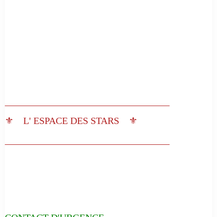
__________________________________
⚜️ L' ESPACE DES STARS ⚜️
__________________________________