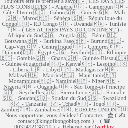
Toujours être le premier à savoir. - ( LES PAYS LES
PLUS CONSULTÉS ) - Algérie🇩🇿 - Cameroun🇨🇲 -
Côte d'Ivoire🇨🇮 - Gabon🇬🇦 - Guinée🇬🇳 - Mali
🇬🇳 - Maroc🇲🇦 - Sénégal🇸🇳 - République du
Congo🇨🇬 - RD Congo🇨🇩 - Rwanda🇷🇼 - Tunisie
🇹🇳 - ( LES AUTRES PAYS DU CONTINENT ) -
Afrique du Sud🇿🇦 - Angola🇦🇴 - Bénin🇧🇯 -
Botswana🇧🇼 - Burkina Faso🇧🇫 - Burundi🇧🇮 -
Cap-Vert🇨🇻 - Centrafrique🇨🇫 - Comores🇰🇲 -
Djibouti🇩🇯 - Égypte🇪🇬 - Érythrée🇪🇷 - Éthiopie
🇪🇹 - Gambie🇬🇲 - Ghana🇬🇭 - Guinée-Bissau🇬🇼
- Guinée équatoriale🇩🇯 - Kenya🇰🇪 - Lesotho🇱🇸
- Liberia🇱🇷 - Libye🇱🇾 - Madagascar🇲🇬 -
Malawi🇲🇼 - Maurice🇲🇺 - Mauritanie🇲🇷 -
Mozambique🇲🇿 - Namibie🇳🇦 - Niger🇳🇪 -
Nigeria🇳🇬 - Ouganda🇺🇬 - São Tomé-et-Príncipe
🇸🇹 - Seychelles🇸🇨 - Sierra Leone🇸🇱 - Somalie
🇸🇴 - Soudan🇸🇩 - Soudan du Sud🇸🇸 - Swaziland
🇸🇿 - Tanzanie🇹🇿 - Tchad🇷🇴 - Togo🇹🇬 -
Zambie🇿🇲 - Zimbabwe🇿🇼 , EUROPE UNION🇪🇺
-Nous rapportons, vous décidez! Contactez - 📩 ( ✍
contact@kingofkongoblog.com ) + ( ☎
0032492138710 ) - Hébergé par
Overblog