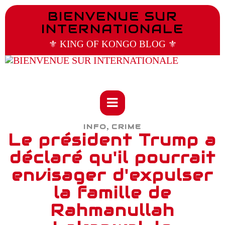
BIENVENUE SUR
INTERNATIONALE
⚜️ KING OF KONGO BLOG ⚜️
,
INFO
CRIME
Le président Trump a
déclaré qu'il pourrait
envisager d'expulser
la famille de
Rahmanullah