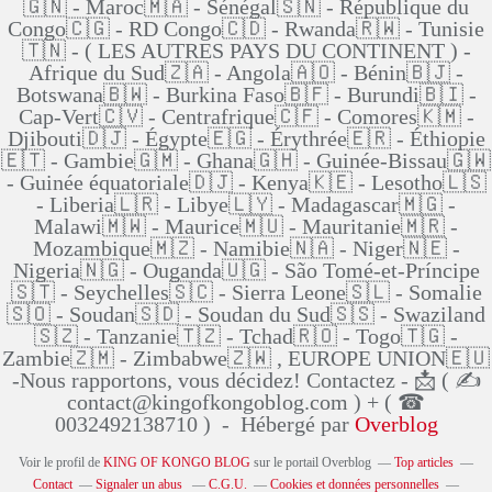
🇬🇳 - Maroc🇲🇦 - Sénégal🇸🇳 - République du
Congo🇨🇬 - RD Congo🇨🇩 - Rwanda🇷🇼 - Tunisie
🇹🇳 - ( LES AUTRES PAYS DU CONTINENT ) -
Afrique du Sud🇿🇦 - Angola🇦🇴 - Bénin🇧🇯 -
Botswana🇧🇼 - Burkina Faso🇧🇫 - Burundi🇧🇮 -
Cap-Vert🇨🇻 - Centrafrique🇨🇫 - Comores🇰🇲 -
Djibouti🇩🇯 - Égypte🇪🇬 - Érythrée🇪🇷 - Éthiopie
🇪🇹 - Gambie🇬🇲 - Ghana🇬🇭 - Guinée-Bissau🇬🇼
- Guinée équatoriale🇩🇯 - Kenya🇰🇪 - Lesotho🇱🇸
- Liberia🇱🇷 - Libye🇱🇾 - Madagascar🇲🇬 -
Malawi🇲🇼 - Maurice🇲🇺 - Mauritanie🇲🇷 -
Mozambique🇲🇿 - Namibie🇳🇦 - Niger🇳🇪 -
Nigeria🇳🇬 - Ouganda🇺🇬 - São Tomé-et-Príncipe
🇸🇹 - Seychelles🇸🇨 - Sierra Leone🇸🇱 - Somalie
🇸🇴 - Soudan🇸🇩 - Soudan du Sud🇸🇸 - Swaziland
🇸🇿 - Tanzanie🇹🇿 - Tchad🇷🇴 - Togo🇹🇬 -
Zambie🇿🇲 - Zimbabwe🇿🇼 , EUROPE UNION🇪🇺
-Nous rapportons, vous décidez! Contactez - 📩 ( ✍
contact@kingofkongoblog.com ) + ( ☎
0032492138710 ) - Hébergé par
Overblog
Voir le profil de
KING OF KONGO BLOG
sur le portail Overblog
Top articles
Contact
Signaler un abus
C.G.U.
Cookies et données personnelles