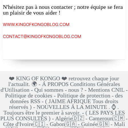
N'hésitez pas à nous contacter ; notre équipe se fera
un plaisir de vous aider !
WWW.KINGOFKONGOBLOG.COM
CONTACT@KINGOFKONGOBLOG.COM
❤️ KING OF KONGO ❤️ retrouvez chaque jour
l'actualit. 🌍 - Á PROPOS Conditions Générales
d'Utilisation - Qui sommes - nous ? - Mentions CNIL -
Politique de cookies - Politique de protection - des
données RSS - ( JAIME AFRIQUE Tous droits
réservés ) - NOUVELLES Á LA MINUTE . ⌚ .
Toujours être le premier à savoir. - ( LES PAYS LES
PLUS CONSULTÉS ) - Algérie🇩🇿 - Cameroun🇨🇲 -
Côte d'Ivoire🇨🇮 - Gabon🇬🇦 - Guinée🇬🇳 - Mali