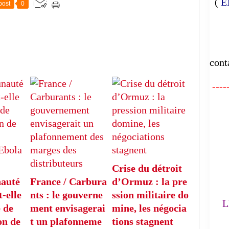
(
E
post
0
E
cont
-----
FA
L'
Crise du détroit
(
auté
France / Carbura
d’Ormuz : la pre
-elle
nts : le gouverne
ssion militaire do
LE
 de
ment envisagerai
mine, les négocia
on de
t un plafonneme
tions stagnent