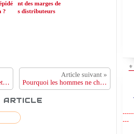
 épidé
nt des marges de
a ?
s distributeurs
⚜
Tanzanie : l’opposition rejette les résultats de l’élection, dénonce un « coup d’État ouvert »
Pourquoi les hommes ne changent-ils qu'après avoir perdu la fille qu'ils aimaient vraiment ?
 ARTICLE
"R
-----
---