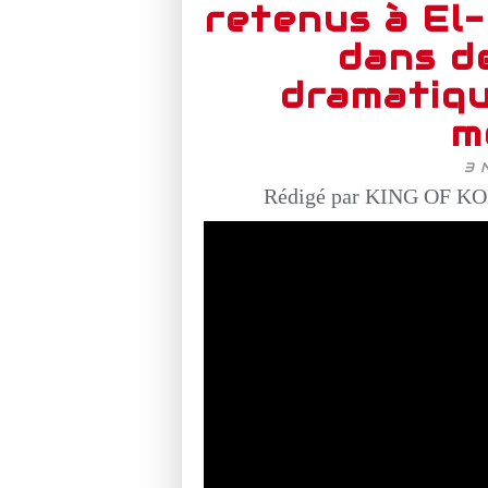
retenus à El
dans d
dramatiqu
m
3 
Rédigé par KING OF KO