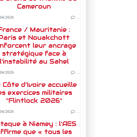
Cameroun
04/2026
…
France / Mauritanie :
Paris et Nouakchott
nforcent leur ancrage
stratégique face à
l'instabilité au Sahel
04/2026
…
 Côte d’Ivoire accueille
es exercices militaires
"Flintlock 2026"
04/2026
…
taque à Niamey : l’AES
ffirme que « tous les