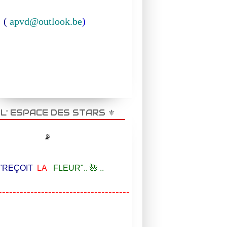
(
apvd@outlook.be
)
️ L' ESPACE DES STARS ⚜️
📡
EÇOIT
LA
FLEUR".. 🌺 ..
-------------------------------------