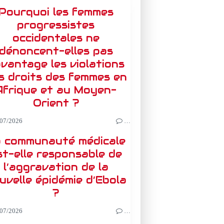
Pourquoi les femmes
progressistes
occidentales ne
dénoncent-elles pas
vantage les violations
s droits des femmes en
Afrique et au Moyen-
Orient ?
07/2026
…
 communauté médicale
st-elle responsable de
l’aggravation de la
uvelle épidémie d’Ebola
?
07/2026
…