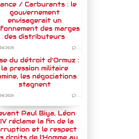
ance / Carburants : le
gouvernement
envisagerait un
afonnement des marges
des distributeurs
04/2026
…
ise du détroit d’Ormuz :
la pression militaire
mine, les négociations
stagnent
04/2026
…
evant Paul Biya, Léon
IV réclame la fin de la
rruption et le respect
s droits de l'Homme au