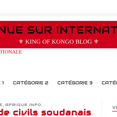
NUE SUR INTERNA
⚜️ KING OF KONGO BLOG ⚜️
 1
CATÉGORIE 2
CATÉGORIE 3
CATÉ
,
E
AFRIQUE INFO
V
de civils soudanais