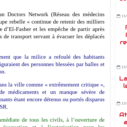
an Doctors Network (Réseau des médecins
15/
upe rebelle « continue de retenir des milliers
lle d’El-Fasher et les empêche de partir après
 de transport servant à évacuer les déplacés
re
ent que la milice a refoulé des habitants
figuraient des personnes blessées par balles et
15/
on.
La
 dans la ville comme « extrêmement critique »,
l
 de médicaments et un manque sévère de
gnants étant encore détenus ou portés disparus
15/
FSR.
At
mmédiate de tous les civils, à l’ouverture de
a
 évacuation et à l’autorisation pour les