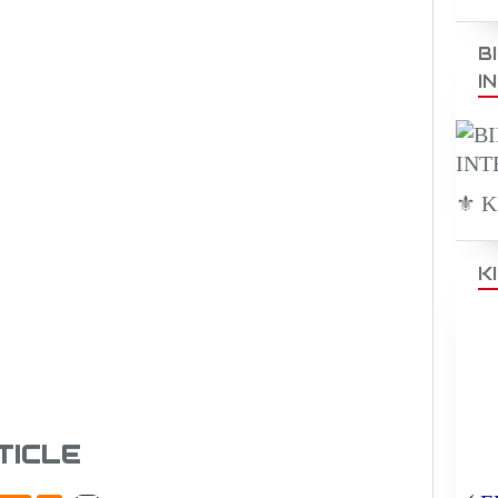
B
I
⚜️ 
K
TICLE