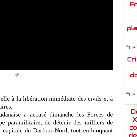
Fr
pl
14/
Cr
do
⚜️
14/
lle à la libération immédiate des civils et à
aires,
D
udanaise a accusé dimanche les Forces de
X
e paramilitaire, de détenir des milliers de
co
r, capitale du Darfour-Nord, tout en bloquant
de