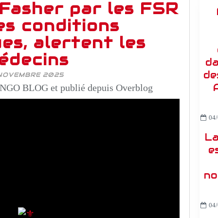
-Fasher par les FSR
es conditions
es, alertent les
édecins
da
de
NOVEMBRE 2025
NGO BLOG et publié depuis Overblog
04/
La
e
no
04/