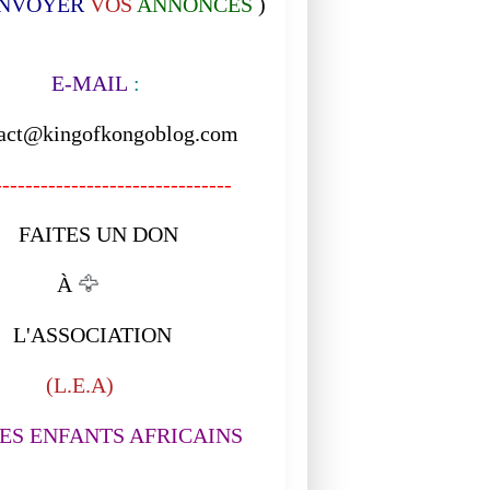
NVOYER
VOS
ANNONCES
)
-MAIL
:
act@kingofkongoblog.com
------------------------------
ITES UN DON
À
🦅
ASSOCIATION
L.E.A)
S ENFANTS AFRICAINS