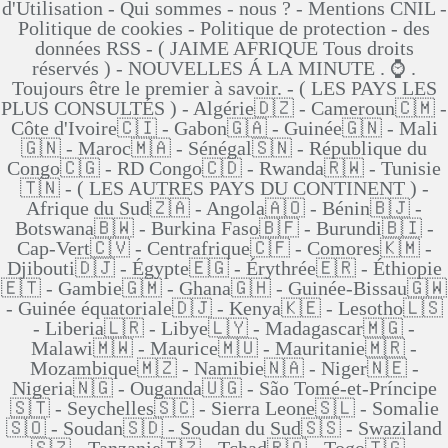
d'Utilisation - Qui sommes - nous ? - Mentions CNIL -
Politique de cookies - Politique de protection - des
données RSS - ( JAIME AFRIQUE Tous droits
réservés ) - NOUVELLES Á LA MINUTE . ⌚ .
Toujours être le premier à savoir. - ( LES PAYS LES
PLUS CONSULTÉS ) - Algérie🇩🇿 - Cameroun🇨🇲 -
Côte d'Ivoire🇨🇮 - Gabon🇬🇦 - Guinée🇬🇳 - Mali
🇬🇳 - Maroc🇲🇦 - Sénégal🇸🇳 - République du
Congo🇨🇬 - RD Congo🇨🇩 - Rwanda🇷🇼 - Tunisie
🇹🇳 - ( LES AUTRES PAYS DU CONTINENT ) -
Afrique du Sud🇿🇦 - Angola🇦🇴 - Bénin🇧🇯 -
Botswana🇧🇼 - Burkina Faso🇧🇫 - Burundi🇧🇮 -
Cap-Vert🇨🇻 - Centrafrique🇨🇫 - Comores🇰🇲 -
Djibouti🇩🇯 - Égypte🇪🇬 - Érythrée🇪🇷 - Éthiopie
🇪🇹 - Gambie🇬🇲 - Ghana🇬🇭 - Guinée-Bissau🇬🇼
- Guinée équatoriale🇩🇯 - Kenya🇰🇪 - Lesotho🇱🇸
- Liberia🇱🇷 - Libye🇱🇾 - Madagascar🇲🇬 -
Malawi🇲🇼 - Maurice🇲🇺 - Mauritanie🇲🇷 -
Mozambique🇲🇿 - Namibie🇳🇦 - Niger🇳🇪 -
Nigeria🇳🇬 - Ouganda🇺🇬 - São Tomé-et-Príncipe
🇸🇹 - Seychelles🇸🇨 - Sierra Leone🇸🇱 - Somalie
🇸🇴 - Soudan🇸🇩 - Soudan du Sud🇸🇸 - Swaziland
🇸🇿 - Tanzanie🇹🇿 - Tchad🇷🇴 - Togo🇹🇬 -