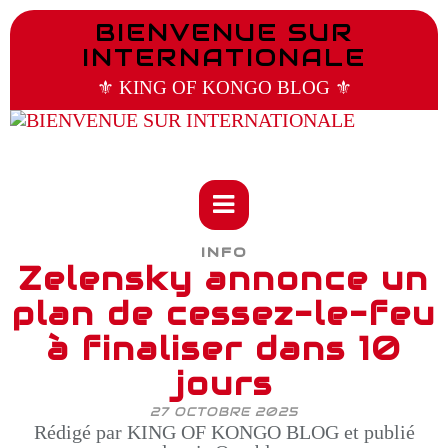
BIENVENUE SUR
INTERNATIONALE
⚜️ KING OF KONGO BLOG ⚜️
INFO
Zelensky annonce un
plan de cessez-le-feu
à finaliser dans 10
jours
27 OCTOBRE 2025
Rédigé par KING OF KONGO BLOG et publié