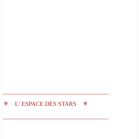
__________________________________
⚜️ L' ESPACE DES STARS ⚜️
__________________________________