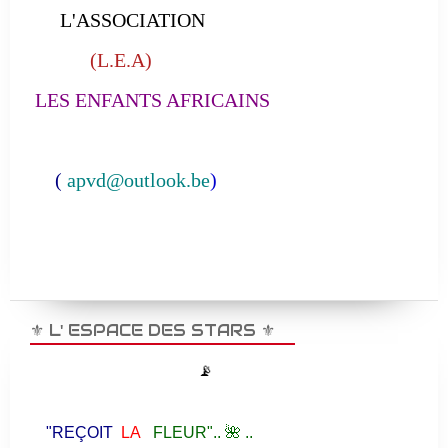
L'ASSOCIATION
(L.E.A)
LES ENFANTS AFRICAINS
(
apvd@outlook.be
)
⚜️ L' ESPACE DES STARS ⚜️
📡
"REÇOIT
LA
FLEUR".. 🌺 ..