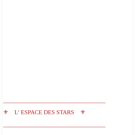
__________________________________
⚜️ L' ESPACE DES STARS ⚜️
__________________________________