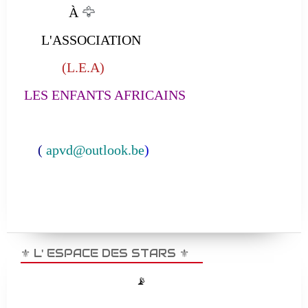
À
🦅
L'ASSOCIATION
(L.E.A)
LES ENFANTS AFRICAINS
(
apvd@outlook.be
)
⚜️ L' ESPACE DES STARS ⚜️
📡