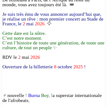
monde, vous avez toujours été là.
👑
Je suis très ému de vous annoncer aujourd’hui que,
je réalise un rêve : mon premier concert au Stade de
France, le
2
mai
2026
. 🦅
Cette date est la nôtre.
C’est notre moment.
C’est l’histoire de toute une génération, de toute une
culture, de tout un peuple
✨
RDV le
2
mai
2026
Ouverture de la billetterie
8
octobre
2025
!
nouvelle
!
Burna
Boy
, l
a superstar internationale
⚜️
de l'afrobeats
,