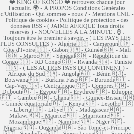
❤️ KING OF KONGO ❤️ retrouvez chaque jour
l'actualit. 🌍 - Á PROPOS Conditions Générales
d'Utilisation - Qui sommes - nous ? - Mentions CNIL -
Politique de cookies - Politique de protection - des
données RSS - ( JAIME AFRIQUE Tous droits
réservés ) - NOUVELLES Á LA MINUTE . ⌚ .
Toujours être le premier à savoir. - ( LES PAYS LES
PLUS CONSULTÉS ) - Algérie🇩🇿 - Cameroun🇨🇲 -
Côte d'Ivoire🇨🇮 - Gabon🇬🇦 - Guinée🇬🇳 - Mali
🇬🇳 - Maroc🇲🇦 - Sénégal🇸🇳 - République du
Congo🇨🇬 - RD Congo🇨🇩 - Rwanda🇷🇼 - Tunisie
🇹🇳 - ( LES AUTRES PAYS DU CONTINENT ) -
Afrique du Sud🇿🇦 - Angola🇦🇴 - Bénin🇧🇯 -
Botswana🇧🇼 - Burkina Faso🇧🇫 - Burundi🇧🇮 -
Cap-Vert🇨🇻 - Centrafrique🇨🇫 - Comores🇰🇲 -
Djibouti🇩🇯 - Égypte🇪🇬 - Érythrée🇪🇷 - Éthiopie
🇪🇹 - Gambie🇬🇲 - Ghana🇬🇭 - Guinée-Bissau🇬🇼
- Guinée équatoriale🇩🇯 - Kenya🇰🇪 - Lesotho🇱🇸
- Liberia🇱🇷 - Libye🇱🇾 - Madagascar🇲🇬 -
Malawi🇲🇼 - Maurice🇲🇺 - Mauritanie🇲🇷 -
Mozambique🇲🇿 - Namibie🇳🇦 - Niger🇳🇪 -
Nigeria🇳🇬 - Ouganda🇺🇬 - São Tomé-et-Príncipe
🇸🇹 - Seychelles🇸🇨 - Sierra Leone🇸🇱 - Somalie