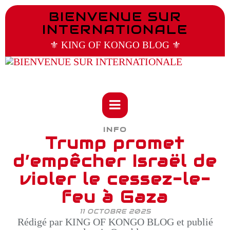
BIENVENUE SUR
INTERNATIONALE
⚜️ KING OF KONGO BLOG ⚜️
INFO
Trump promet
d’empêcher Israël de
violer le cessez-le-
feu à Gaza
11 OCTOBRE 2025
Rédigé par KING OF KONGO BLOG et publié