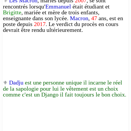
Les Macron
, mariés depuis
2007
, se sont
⚜️
rencontrés lorsqu'
Emmanuel
était étudiant et
Brigitte
, mariée et mère de trois enfants,
enseignante dans son lycée.
Macron
,
47
ans, est en
poste depuis
2017
. Le verdict du procès en cours
devrait être rendu ultérieurement.
Dadju
est une personne unique il incarne le réel
⚜️
de la sapologie pour lui le vêtement est un choix
comme c'est un Django il fait toujours le bon choix.