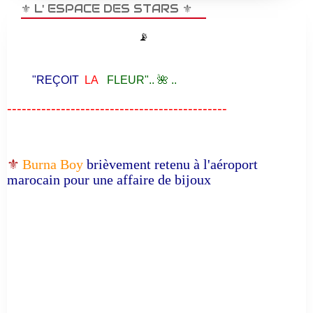
⚜️ L' ESPACE DES STARS ⚜️
📡
"REÇOIT
LA
FLEUR".. 🌺 ..
---------------------------------------------
⚜️
Burna Boy
brièvement retenu à l'aéroport
marocain pour une affaire de bijoux