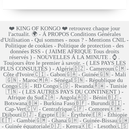
❤️ KING OF KONGO ❤️ retrouvez chaque jour
l'actualit. 🌍 - Á PROPOS Conditions Générales
d'Utilisation - Qui sommes - nous ? - Mentions CNIL -
Politique de cookies - Politique de protection - des
données RSS - ( JAIME AFRIQUE Tous droits
réservés ) - NOUVELLES Á LA MINUTE . ⌚ .
Toujours être le premier à savoir. - ( LES PAYS LES
PLUS CONSULTÉS ) - Algérie🇩🇿 - Cameroun🇨🇲 -
Côte d'Ivoire🇨🇮 - Gabon🇬🇦 - Guinée🇬🇳 - Mali
🇬🇳 - Maroc🇲🇦 - Sénégal🇸🇳 - République du
Congo🇨🇬 - RD Congo🇨🇩 - Rwanda🇷🇼 - Tunisie
🇹🇳 - ( LES AUTRES PAYS DU CONTINENT ) -
Afrique du Sud🇿🇦 - Angola🇦🇴 - Bénin🇧🇯 -
Botswana🇧🇼 - Burkina Faso🇧🇫 - Burundi🇧🇮 -
Cap-Vert🇨🇻 - Centrafrique🇨🇫 - Comores🇰🇲 -
Djibouti🇩🇯 - Égypte🇪🇬 - Érythrée🇪🇷 - Éthiopie
🇪🇹 - Gambie🇬🇲 - Ghana🇬🇭 - Guinée-Bissau🇬🇼
- Guinée équatoriale🇩🇯 - Kenya🇰🇪 - Lesotho🇱🇸