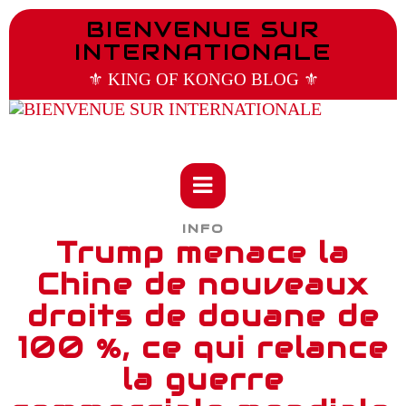
BIENVENUE SUR
INTERNATIONALE
⚜️ KING OF KONGO BLOG ⚜️
INFO
Trump menace la
Chine de nouveaux
droits de douane de
100 %, ce qui relance
la guerre