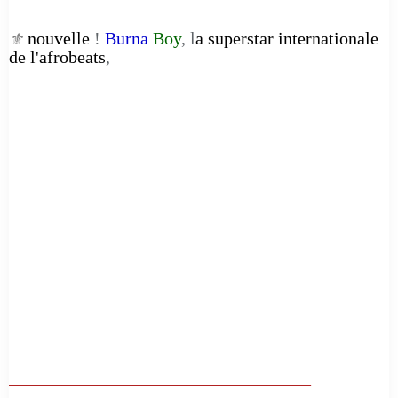
nouvelle
!
Burna
Boy
, l
a superstar internationale
⚜️
de l'afrobeats
,
__________________________________