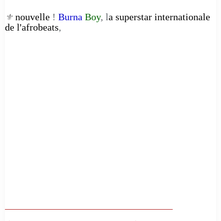
nouvelle
!
Burna
Boy
, l
a superstar internationale
⚜️
de l'afrobeats
,
__________________________________