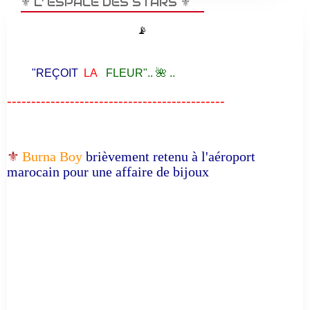
⚜️ L' ESPACE DES STARS ⚜️
📡
"REÇOIT
LA
FLEUR".. 🌺 ..
---------------------------------------------
⚜️
Burna Boy
brièvement retenu à l'aéroport
marocain pour une affaire de bijoux