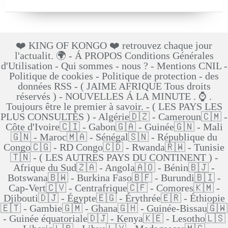
❤️ KING OF KONGO ❤️ retrouvez chaque jour
l'actualit. 🌍 - Á PROPOS Conditions Générales
d'Utilisation - Qui sommes - nous ? - Mentions CNIL -
Politique de cookies - Politique de protection - des
données RSS - ( JAIME AFRIQUE Tous droits
réservés ) - NOUVELLES Á LA MINUTE . ⌚ .
Toujours être le premier à savoir. - ( LES PAYS LES
PLUS CONSULTÉS ) - Algérie🇩🇿 - Cameroun🇨🇲 -
Côte d'Ivoire🇨🇮 - Gabon🇬🇦 - Guinée🇬🇳 - Mali
🇬🇳 - Maroc🇲🇦 - Sénégal🇸🇳 - République du
Congo🇨🇬 - RD Congo🇨🇩 - Rwanda🇷🇼 - Tunisie
🇹🇳 - ( LES AUTRES PAYS DU CONTINENT ) -
Afrique du Sud🇿🇦 - Angola🇦🇴 - Bénin🇧🇯 -
Botswana🇧🇼 - Burkina Faso🇧🇫 - Burundi🇧🇮 -
Cap-Vert🇨🇻 - Centrafrique🇨🇫 - Comores🇰🇲 -
Djibouti🇩🇯 - Égypte🇪🇬 - Érythrée🇪🇷 - Éthiopie
🇪🇹 - Gambie🇬🇲 - Ghana🇬🇭 - Guinée-Bissau🇬🇼
- Guinée équatoriale🇩🇯 - Kenya🇰🇪 - Lesotho🇱🇸