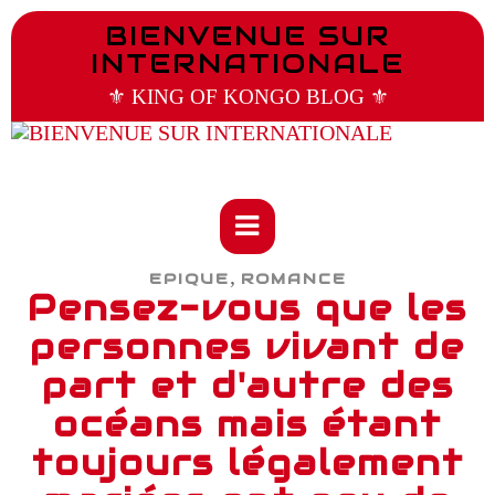
BIENVENUE SUR
INTERNATIONALE
⚜️ KING OF KONGO BLOG ⚜️
,
EPIQUE
ROMANCE
Pensez-vous que les
personnes vivant de
part et d'autre des
océans mais étant
toujours légalement