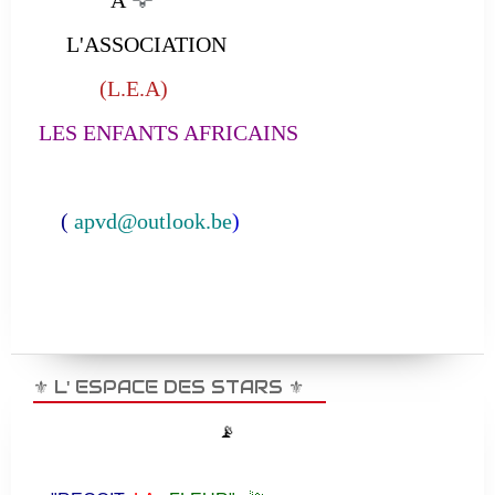
À
🦅
L'ASSOCIATION
(L.E.A)
LES ENFANTS AFRICAINS
(
apvd@outlook.be
)
⚜️ L' ESPACE DES STARS ⚜️
📡