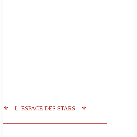
__________________________________
⚜️ L' ESPACE DES STARS ⚜️
__________________________________