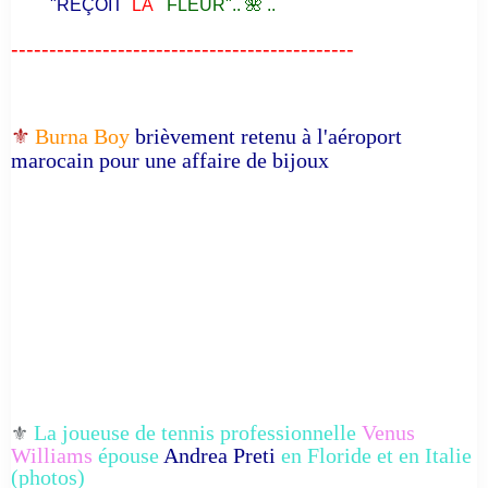
"REÇOIT
LA
FLEUR".. 🌺 ..
---------------------------------------------
⚜️
Burna Boy
brièvement retenu à l'aéroport
marocain pour une affaire de bijoux
La joueuse de tennis professionnelle
Venus
⚜️
Williams
épouse
Andrea Preti
en Floride et en Italie
(photos)