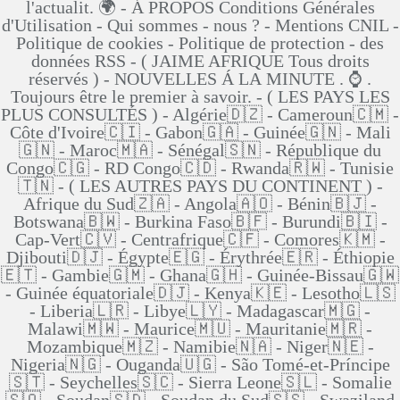
l'actualit. 🌍 - Á PROPOS Conditions Générales
d'Utilisation - Qui sommes - nous ? - Mentions CNIL -
Politique de cookies - Politique de protection - des
données RSS - ( JAIME AFRIQUE Tous droits
réservés ) - NOUVELLES Á LA MINUTE . ⌚ .
Toujours être le premier à savoir. - ( LES PAYS LES
PLUS CONSULTÉS ) - Algérie🇩🇿 - Cameroun🇨🇲 -
Côte d'Ivoire🇨🇮 - Gabon🇬🇦 - Guinée🇬🇳 - Mali
🇬🇳 - Maroc🇲🇦 - Sénégal🇸🇳 - République du
Congo🇨🇬 - RD Congo🇨🇩 - Rwanda🇷🇼 - Tunisie
🇹🇳 - ( LES AUTRES PAYS DU CONTINENT ) -
Afrique du Sud🇿🇦 - Angola🇦🇴 - Bénin🇧🇯 -
Botswana🇧🇼 - Burkina Faso🇧🇫 - Burundi🇧🇮 -
Cap-Vert🇨🇻 - Centrafrique🇨🇫 - Comores🇰🇲 -
Djibouti🇩🇯 - Égypte🇪🇬 - Érythrée🇪🇷 - Éthiopie
🇪🇹 - Gambie🇬🇲 - Ghana🇬🇭 - Guinée-Bissau🇬🇼
- Guinée équatoriale🇩🇯 - Kenya🇰🇪 - Lesotho🇱🇸
- Liberia🇱🇷 - Libye🇱🇾 - Madagascar🇲🇬 -
Malawi🇲🇼 - Maurice🇲🇺 - Mauritanie🇲🇷 -
Mozambique🇲🇿 - Namibie🇳🇦 - Niger🇳🇪 -
Nigeria🇳🇬 - Ouganda🇺🇬 - São Tomé-et-Príncipe
🇸🇹 - Seychelles🇸🇨 - Sierra Leone🇸🇱 - Somalie
🇸🇴 - Soudan🇸🇩 - Soudan du Sud🇸🇸 - Swaziland