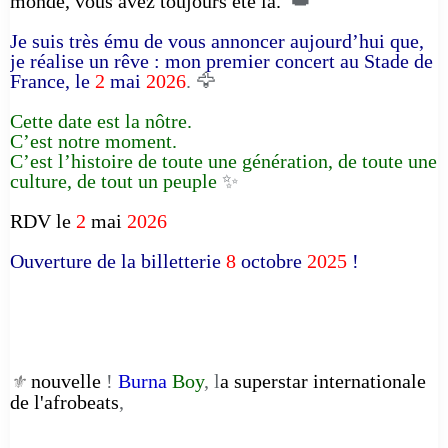
monde, vous avez toujours été là.
👑
Je suis très ému de vous annoncer aujourd’hui que,
je réalise un rêve : mon premier concert au Stade de
France, le
2
mai
2026
. 🦅
Cette date est la nôtre.
C’est notre moment.
C’est l’histoire de toute une génération, de toute une
culture, de tout un peuple
✨
RDV le
2
mai
2026
Ouverture de la billetterie
8
octobre
2025
!
nouvelle
!
Burna
Boy
, l
a superstar internationale
⚜️
de l'afrobeats
,