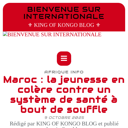
BIENVENUE SUR
INTERNATIONALE
⚜️ KING OF KONGO BLOG ⚜️
AFRIQUE INFO
Maroc : la jeunesse en
colère contre un
système de santé à
bout de souffle
9 OCTOBRE 2025
Rédigé par KING OF KONGO BLOG et publié