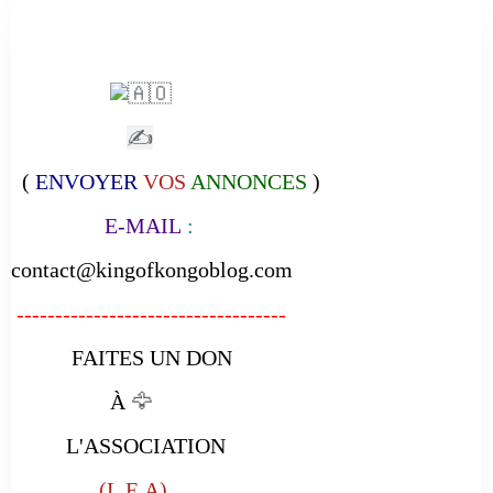
✍
(
ENVOYER
VOS
ANNONCES
)
E-MAIL
:
contact@kingofkongoblog.com
-----------------------------------
FAITES UN DON
À
🦅
L'ASSOCIATION
(L.E.A)