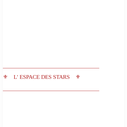
__________________________________
⚜️ L' ESPACE DES STARS ⚜️
__________________________________