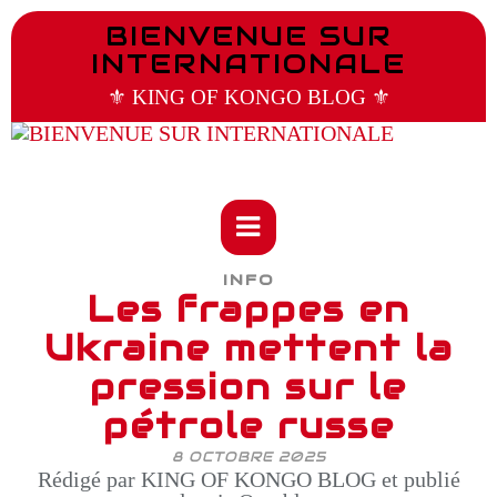
BIENVENUE SUR
INTERNATIONALE
⚜️ KING OF KONGO BLOG ⚜️
INFO
Les frappes en
Ukraine mettent la
pression sur le
pétrole russe
8 OCTOBRE 2025
Rédigé par KING OF KONGO BLOG et publié