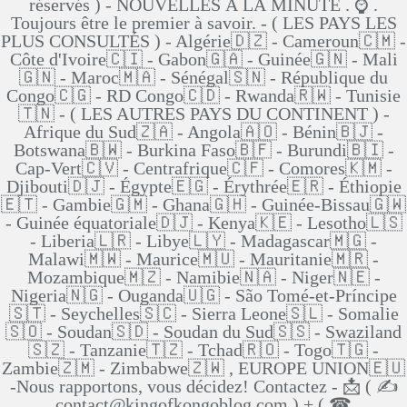
réservés ) - NOUVELLES Á LA MINUTE . ⌚ .
Toujours être le premier à savoir. - ( LES PAYS LES
PLUS CONSULTÉS ) - Algérie🇩🇿 - Cameroun🇨🇲 -
Côte d'Ivoire🇨🇮 - Gabon🇬🇦 - Guinée🇬🇳 - Mali
🇬🇳 - Maroc🇲🇦 - Sénégal🇸🇳 - République du
Congo🇨🇬 - RD Congo🇨🇩 - Rwanda🇷🇼 - Tunisie
🇹🇳 - ( LES AUTRES PAYS DU CONTINENT ) -
Afrique du Sud🇿🇦 - Angola🇦🇴 - Bénin🇧🇯 -
Botswana🇧🇼 - Burkina Faso🇧🇫 - Burundi🇧🇮 -
Cap-Vert🇨🇻 - Centrafrique🇨🇫 - Comores🇰🇲 -
Djibouti🇩🇯 - Égypte🇪🇬 - Érythrée🇪🇷 - Éthiopie
🇪🇹 - Gambie🇬🇲 - Ghana🇬🇭 - Guinée-Bissau🇬🇼
- Guinée équatoriale🇩🇯 - Kenya🇰🇪 - Lesotho🇱🇸
- Liberia🇱🇷 - Libye🇱🇾 - Madagascar🇲🇬 -
Malawi🇲🇼 - Maurice🇲🇺 - Mauritanie🇲🇷 -
Mozambique🇲🇿 - Namibie🇳🇦 - Niger🇳🇪 -
Nigeria🇳🇬 - Ouganda🇺🇬 - São Tomé-et-Príncipe
🇸🇹 - Seychelles🇸🇨 - Sierra Leone🇸🇱 - Somalie
🇸🇴 - Soudan🇸🇩 - Soudan du Sud🇸🇸 - Swaziland
🇸🇿 - Tanzanie🇹🇿 - Tchad🇷🇴 - Togo🇹🇬 -
Zambie🇿🇲 - Zimbabwe🇿🇼 , EUROPE UNION🇪🇺
-Nous rapportons, vous décidez! Contactez - 📩 ( ✍
contact@kingofkongoblog.com ) + ( ☎