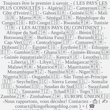
Toujours être le premier à savoir. - ( LES PAYS LES
PLUS CONSULTÉS ) - Algérie🇩🇿 - Cameroun🇨🇲 -
Côte d'Ivoire🇨🇮 - Gabon🇬🇦 - Guinée🇬🇳 - Mali
🇬🇳 - Maroc🇲🇦 - Sénégal🇸🇳 - République du
Congo🇨🇬 - RD Congo🇨🇩 - Rwanda🇷🇼 - Tunisie
🇹🇳 - ( LES AUTRES PAYS DU CONTINENT ) -
Afrique du Sud🇿🇦 - Angola🇦🇴 - Bénin🇧🇯 -
Botswana🇧🇼 - Burkina Faso🇧🇫 - Burundi🇧🇮 -
Cap-Vert🇨🇻 - Centrafrique🇨🇫 - Comores🇰🇲 -
Djibouti🇩🇯 - Égypte🇪🇬 - Érythrée🇪🇷 - Éthiopie
🇪🇹 - Gambie🇬🇲 - Ghana🇬🇭 - Guinée-Bissau🇬🇼
- Guinée équatoriale🇩🇯 - Kenya🇰🇪 - Lesotho🇱🇸
- Liberia🇱🇷 - Libye🇱🇾 - Madagascar🇲🇬 -
Malawi🇲🇼 - Maurice🇲🇺 - Mauritanie🇲🇷 -
Mozambique🇲🇿 - Namibie🇳🇦 - Niger🇳🇪 -
Nigeria🇳🇬 - Ouganda🇺🇬 - São Tomé-et-Príncipe
🇸🇹 - Seychelles🇸🇨 - Sierra Leone🇸🇱 - Somalie
🇸🇴 - Soudan🇸🇩 - Soudan du Sud🇸🇸 - Swaziland
🇸🇿 - Tanzanie🇹🇿 - Tchad🇷🇴 - Togo🇹🇬 -
Zambie🇿🇲 - Zimbabwe🇿🇼 , EUROPE UNION🇪🇺
-Nous rapportons, vous décidez! Contactez - 📩 ( ✍
contact@kingofkongoblog.com ) + ( ☎