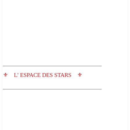
__________________________________
⚜️ L' ESPACE DES STARS ⚜️
__________________________________