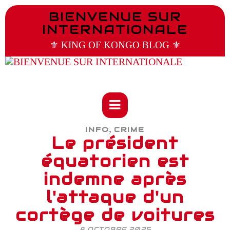
BIENVENUE SUR
INTERNATIONALE
⚜️ KING OF KONGO BLOG ⚜️
,
INFO
CRIME
Le président
équatorien est
indemne après
l'attaque d'un
cortège de voitures
8 OCTOBRE 2025