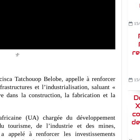
15/
re
⚜️
isca Tatchouop Belobe, appelle à renforcer
15/
rastructures et l’industrialisation, saluant «
e dans la construction, la fabrication et la
D
X
co
africaine (UA) chargée du développement
de
 tourisme, de l’industrie et des mines,
a appelé à renforcer les investissements