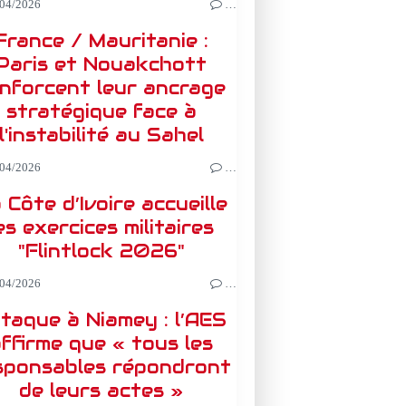
04/2026
…
France / Mauritanie :
Paris et Nouakchott
nforcent leur ancrage
stratégique face à
l'instabilité au Sahel
04/2026
…
 Côte d’Ivoire accueille
es exercices militaires
"Flintlock 2026"
04/2026
…
taque à Niamey : l’AES
ffirme que « tous les
sponsables répondront
de leurs actes »