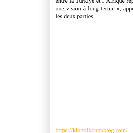
entre la Türkiye et l’Afrique rep
une vision à long terme », appe
les deux parties.
https://kingofkongoblog.com/