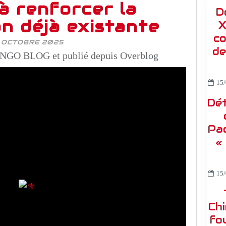
à renforcer la
D
n déjà existante
X
co
6 OCTOBRE 2025
de
NGO BLOG et publié depuis Overblog
15/
Dét
Pac
«
15/
Ch
fou