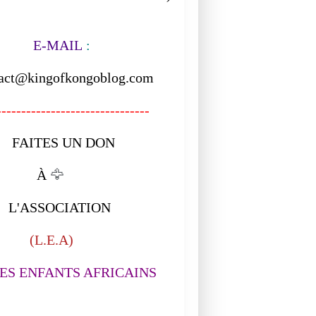
-MAIL
:
act@kingofkongoblog.com
------------------------------
ITES UN DON
À
🦅
ASSOCIATION
L.E.A)
S ENFANTS AFRICAINS