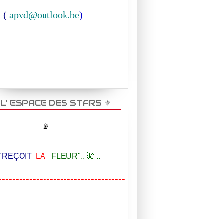
(
apvd@outlook.be
)
️ L' ESPACE DES STARS ⚜️
📡
EÇOIT
LA
FLEUR".. 🌺 ..
-------------------------------------