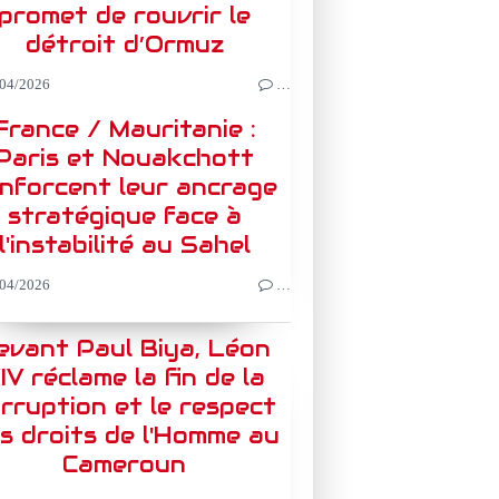
promet de rouvrir le
détroit d’Ormuz
04/2026
…
France / Mauritanie :
Paris et Nouakchott
nforcent leur ancrage
stratégique face à
l'instabilité au Sahel
04/2026
…
evant Paul Biya, Léon
IV réclame la fin de la
rruption et le respect
s droits de l'Homme au
Cameroun