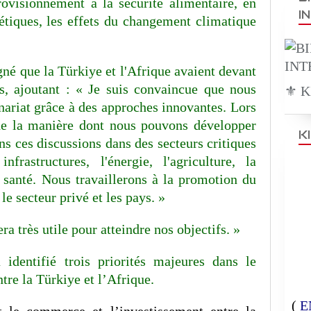
rovisionnement à la sécurité alimentaire, en
I
étiques, les effets du changement climatique
gné que la Türkiye et l'Afrique avaient devant
és, ajoutant : « Je suis convaincue que nous
⚜️ 
ariat grâce à des approches innovantes. Lors
e la manière dont nous pouvons développer
K
s ces discussions dans des secteurs critiques
nfrastructures, l'énergie, l'agriculture, la
 santé. Nous travaillerons à la promotion du
le secteur privé et les pays. »
ra très utile pour atteindre nos objectifs. »
identifié trois priorités majeures dans le
tre la Türkiye et l’Afrique.
(
E
 le commerce et l’investissement entre la