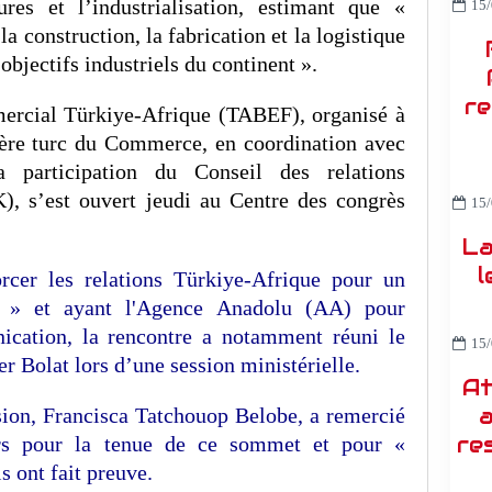
ures et l’industrialisation, estimant que «
15/
a construction, la fabrication et la logistique
 objectifs industriels du continent ».
re
rcial Türkiye-Afrique (TABEF), organisé à
tère turc du Commerce, en coordination avec
a participation du Conseil des relations
), s’est ouvert jeudi au Centre des congrès
15/
La
l
cer les relations Türkiye-Afrique pour un
s » et ayant l'Agence Anadolu (AA) pour
cation, la rencontre a notamment réuni le
15/
Bolat lors d’une session ministérielle.
At
a
ssion, Francisca Tatchouop Belobe, a remercié
re
urs pour la tenue de ce sommet et pour «
ls ont fait preuve.