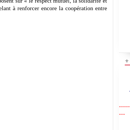
osent sur « le respect mutuel, la solidarité et
lant à renforcer encore la coopération entre
⚜
"R
-----
---