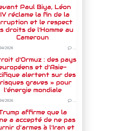
evant Paul Biya, Léon
IV réclame la fin de la
rruption et le respect
s droits de l'Homme au
Cameroun
04/2026
…
roit d'Ormuz : des pays
européens et d’Asie-
ifique alertent sur des
 risques graves » pour
l’énergie mondiale
04/2026
…
Trump affirme que la
ine a accepté de ne pas
rnir d’armes à l’Iran et