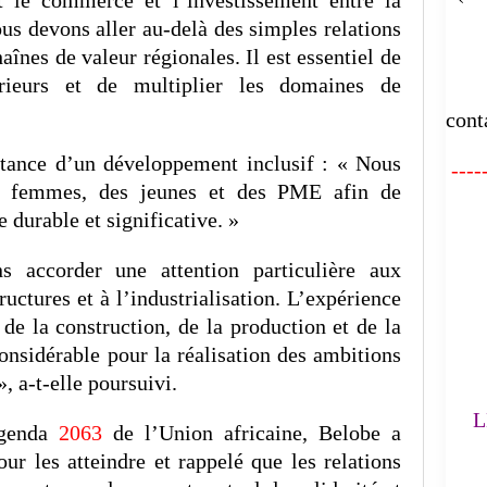
ous devons aller au-delà des simples relations
aînes de valeur régionales. Il est essentiel de
E
érieurs et de multiplier les domaines de
cont
rtance d’un développement inclusif : « Nous
-----
es femmes, des jeunes et des PME afin de
 durable et significative. »
FA
 accorder une attention particulière aux
ructures et à l’industrialisation. L’expérience
L'
 de la construction, de la production et de la
considérable pour la réalisation des ambitions
(
», a-t-elle poursuivi.
LE
genda
2063
de l’Union africaine, Belobe a
our les atteindre et rappelé que les relations