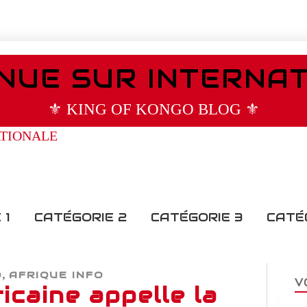
NUE SUR INTERNA
⚜️ KING OF KONGO BLOG ⚜️
 1
CATÉGORIE 2
CATÉGORIE 3
CATÉ
,
O
AFRIQUE INFO
V
icaine appelle la