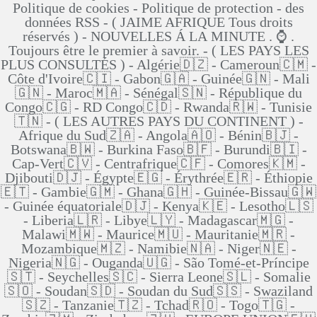
Politique de cookies - Politique de protection - des
données RSS - ( JAIME AFRIQUE Tous droits
réservés ) - NOUVELLES Á LA MINUTE . ⌚ .
Toujours être le premier à savoir. - ( LES PAYS LES
PLUS CONSULTÉS ) - Algérie🇩🇿 - Cameroun🇨🇲 -
Côte d'Ivoire🇨🇮 - Gabon🇬🇦 - Guinée🇬🇳 - Mali
🇬🇳 - Maroc🇲🇦 - Sénégal🇸🇳 - République du
Congo🇨🇬 - RD Congo🇨🇩 - Rwanda🇷🇼 - Tunisie
🇹🇳 - ( LES AUTRES PAYS DU CONTINENT ) -
Afrique du Sud🇿🇦 - Angola🇦🇴 - Bénin🇧🇯 -
Botswana🇧🇼 - Burkina Faso🇧🇫 - Burundi🇧🇮 -
Cap-Vert🇨🇻 - Centrafrique🇨🇫 - Comores🇰🇲 -
Djibouti🇩🇯 - Égypte🇪🇬 - Érythrée🇪🇷 - Éthiopie
🇪🇹 - Gambie🇬🇲 - Ghana🇬🇭 - Guinée-Bissau🇬🇼
- Guinée équatoriale🇩🇯 - Kenya🇰🇪 - Lesotho🇱🇸
- Liberia🇱🇷 - Libye🇱🇾 - Madagascar🇲🇬 -
Malawi🇲🇼 - Maurice🇲🇺 - Mauritanie🇲🇷 -
Mozambique🇲🇿 - Namibie🇳🇦 - Niger🇳🇪 -
Nigeria🇳🇬 - Ouganda🇺🇬 - São Tomé-et-Príncipe
🇸🇹 - Seychelles🇸🇨 - Sierra Leone🇸🇱 - Somalie
🇸🇴 - Soudan🇸🇩 - Soudan du Sud🇸🇸 - Swaziland
🇸🇿 - Tanzanie🇹🇿 - Tchad🇷🇴 - Togo🇹🇬 -