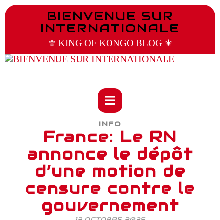
BIENVENUE SUR
INTERNATIONALE
⚜️ KING OF KONGO BLOG ⚜️
INFO
France: Le RN
annonce le dépôt
d’une motion de
censure contre le
gouvernement
12 OCTOBRE 2025