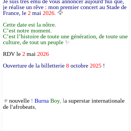
Je suis très ému de vous annoncer aujourd’hui que,
je réalise un rêve : mon premier concert au Stade de
France, le
2
mai
2026
. 🦅
Cette date est la nôtre.
C’est notre moment.
C’est l’histoire de toute une génération, de toute une
culture, de tout un peuple
✨
RDV le
2
mai
2026
Ouverture de la billetterie
8
octobre
2025
!
nouvelle
!
Burna
Boy
, l
a superstar internationale
⚜️
de l'afrobeats
,