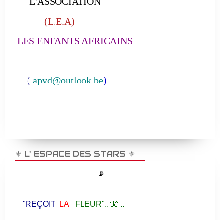
L'ASSOCIATION
(L.E.A)
LES ENFANTS AFRICAINS
(
apvd@outlook.be
)
⚜️ L' ESPACE DES STARS ⚜️
📡
"REÇOIT
LA
FLEUR".. 🌺 ..