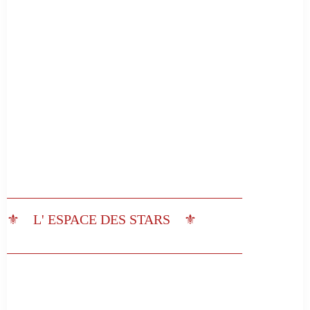
__________________________________
⚜️ L' ESPACE DES STARS ⚜️
__________________________________