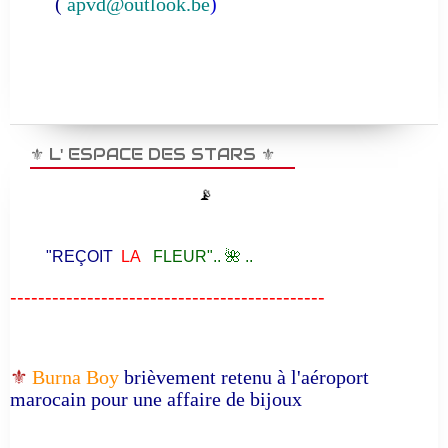
(
apvd@outlook.be
)
⚜️ L' ESPACE DES STARS ⚜️
📡
"REÇOIT
LA
FLEUR".. 🌺 ..
---------------------------------------------
⚜️
Burna Boy
brièvement retenu à l'aéroport
marocain pour une affaire de bijoux