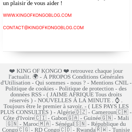
un plaisir de vous aider !
WWW.KINGOFKONGOBLOG.COM
CONTACT@KINGOFKONGOBLOG.COM
❤️ KING OF KONGO ❤️ retrouvez chaque jour
l'actualit. 🌍 - Á PROPOS Conditions Générales
d'Utilisation - Qui sommes - nous ? - Mentions CNIL -
Politique de cookies - Politique de protection - des
données RSS - ( JAIME AFRIQUE Tous droits
réservés ) - NOUVELLES Á LA MINUTE . ⌚ .
Toujours être le premier à savoir. - ( LES PAYS LES
PLUS CONSULTÉS ) - Algérie🇩🇿 - Cameroun🇨🇲 -
Côte d'Ivoire🇨🇮 - Gabon🇬🇦 - Guinée🇬🇳 - Mali
🇬🇳 - Maroc🇲🇦 - Sénégal🇸🇳 - République du
Congo🇨🇬 - RD Congo🇨🇩 - Rwanda🇷🇼 - Tunisie