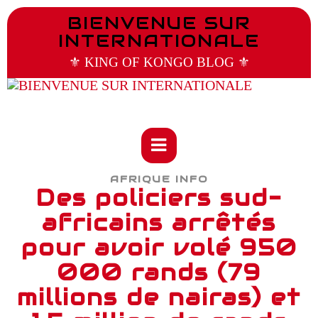
BIENVENUE SUR
INTERNATIONALE
⚜️ KING OF KONGO BLOG ⚜️
AFRIQUE INFO
Des policiers sud-
africains arrêtés
pour avoir volé 950
000 rands (79
millions de nairas) et