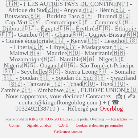
🇹🇳 - ( LES AUTRES PAYS DU CONTINENT ) -
Afrique du Sud🇿🇦 - Angola🇦🇴 - Bénin🇧🇯 -
Botswana🇧🇼 - Burkina Faso🇧🇫 - Burundi🇧🇮 -
Cap-Vert🇨🇻 - Centrafrique🇨🇫 - Comores🇰🇲 -
Djibouti🇩🇯 - Égypte🇪🇬 - Érythrée🇪🇷 - Éthiopie
🇪🇹 - Gambie🇬🇲 - Ghana🇬🇭 - Guinée-Bissau🇬🇼
- Guinée équatoriale🇩🇯 - Kenya🇰🇪 - Lesotho🇱🇸
- Liberia🇱🇷 - Libye🇱🇾 - Madagascar🇲🇬 -
Malawi🇲🇼 - Maurice🇲🇺 - Mauritanie🇲🇷 -
Mozambique🇲🇿 - Namibie🇳🇦 - Niger🇳🇪 -
Nigeria🇳🇬 - Ouganda🇺🇬 - São Tomé-et-Príncipe
🇸🇹 - Seychelles🇸🇨 - Sierra Leone🇸🇱 - Somalie
🇸🇴 - Soudan🇸🇩 - Soudan du Sud🇸🇸 - Swaziland
🇸🇿 - Tanzanie🇹🇿 - Tchad🇷🇴 - Togo🇹🇬 -
Zambie🇿🇲 - Zimbabwe🇿🇼 , EUROPE UNION🇪🇺
-Nous rapportons, vous décidez! Contactez - 📩 ( ✍
contact@kingofkongoblog.com ) + ( ☎
0032492138710 ) - Hébergé par
Overblog
Voir le profil de
KING OF KONGO BLOG
sur le portail Overblog
Top articles
Contact
Signaler un abus
C.G.U.
Cookies et données personnelles
Préférences cookies