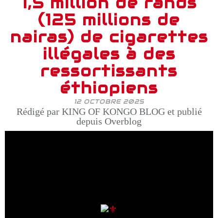
1,5 million de rands
(125 millions de
nairas) de cigarettes
illégales à des
ressortissants
éthiopiens
12 OCTOBRE 2025
Rédigé par KING OF KONGO BLOG et publié
depuis Overblog