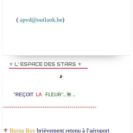
(
apvd@outlook.be
)
⚜️ L' ESPACE DES STARS ⚜️
📡
"REÇOIT
LA
FLEUR".. 🌺 ..
---------------------------------------------
⚜️
Burna Boy
brièvement retenu à l'aéroport