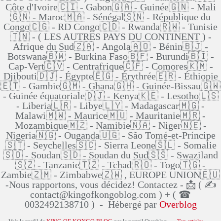
Côte d'Ivoire🇨🇮 - Gabon🇬🇦 - Guinée🇬🇳 - Mali
🇬🇳 - Maroc🇲🇦 - Sénégal🇸🇳 - République du
Congo🇨🇬 - RD Congo🇨🇩 - Rwanda🇷🇼 - Tunisie
🇹🇳 - ( LES AUTRES PAYS DU CONTINENT ) -
Afrique du Sud🇿🇦 - Angola🇦🇴 - Bénin🇧🇯 -
Botswana🇧🇼 - Burkina Faso🇧🇫 - Burundi🇧🇮 -
Cap-Vert🇨🇻 - Centrafrique🇨🇫 - Comores🇰🇲 -
Djibouti🇩🇯 - Égypte🇪🇬 - Érythrée🇪🇷 - Éthiopie
🇪🇹 - Gambie🇬🇲 - Ghana🇬🇭 - Guinée-Bissau🇬🇼
- Guinée équatoriale🇩🇯 - Kenya🇰🇪 - Lesotho🇱🇸
- Liberia🇱🇷 - Libye🇱🇾 - Madagascar🇲🇬 -
Malawi🇲🇼 - Maurice🇲🇺 - Mauritanie🇲🇷 -
Mozambique🇲🇿 - Namibie🇳🇦 - Niger🇳🇪 -
Nigeria🇳🇬 - Ouganda🇺🇬 - São Tomé-et-Príncipe
🇸🇹 - Seychelles🇸🇨 - Sierra Leone🇸🇱 - Somalie
🇸🇴 - Soudan🇸🇩 - Soudan du Sud🇸🇸 - Swaziland
🇸🇿 - Tanzanie🇹🇿 - Tchad🇷🇴 - Togo🇹🇬 -
Zambie🇿🇲 - Zimbabwe🇿🇼 , EUROPE UNION🇪🇺
-Nous rapportons, vous décidez! Contactez - 📩 ( ✍
contact@kingofkongoblog.com ) + ( ☎
0032492138710 ) - Hébergé par
Overblog