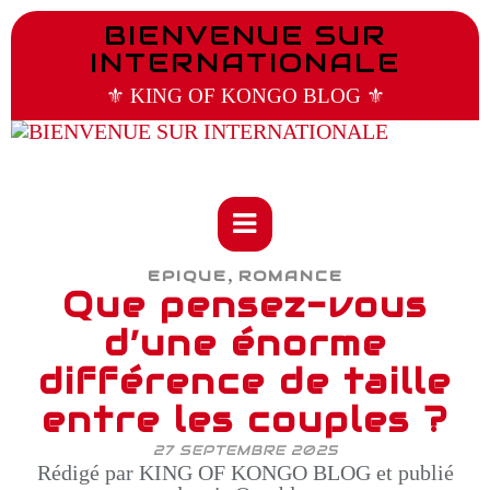
BIENVENUE SUR
INTERNATIONALE
⚜️ KING OF KONGO BLOG ⚜️
,
EPIQUE
ROMANCE
Que pensez-vous
d’une énorme
différence de taille
entre les couples ?
27 SEPTEMBRE 2025
Rédigé par KING OF KONGO BLOG et publié