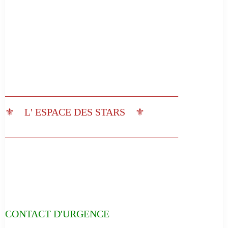
__________________________________
⚜️ L' ESPACE DES STARS ⚜️
__________________________________
CONTACT D'URGENCE