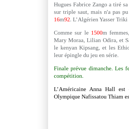
Hugues Fabrice Zango a tiré sa 
sur triple saut, mais n'a pas p
16
m
92
. L’Algérien Yasser Triki
Comme sur le
1500
m femmes,
Mary Moraa, Lilian Odira, et S
le kenyan Kipsang, et les Ethi
leur épingle du jeu en série.
Finale prévue dimanche. Les f
compétition.
L’Américaine Anna Hall est 
Olympique Nafissatou Thiam es