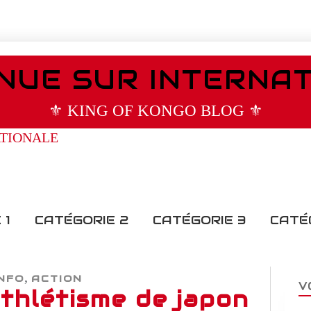
NUE SUR INTERNA
⚜️ KING OF KONGO BLOG ⚜️
 1
CATÉGORIE 2
CATÉGORIE 3
CATÉ
,
INFO
ACTION
V
thlétisme de japon