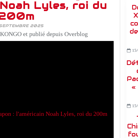
 Noah Lyles, roi du
D
200m
X
co
SEPTEMBRE 2025
de
KONGO et publié depuis Overblog
15/
Dét
Pac
«
15/
Ch
fou