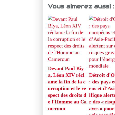
Vous aimerez aussi :
Devant Paul Biy
a, Léon XIV récl
Détroit d'
ame la fin de la c
: des pays 
orruption et le re
ens et d’As
spect des droits d
ifique alert
e l'Homme au Ca
r des « risq
meroun
aves » pour