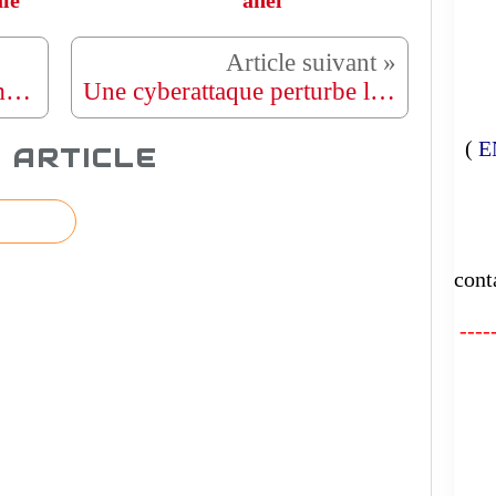
le
ahel
France : des centaines de manifestants réunis à Paris pour dénoncer le « génocide à Gaza »
Une cyberattaque perturbe le fonctionnement de certains aéroports en Europe
(
E
 ARTICLE
E
cont
-----
FA
L'