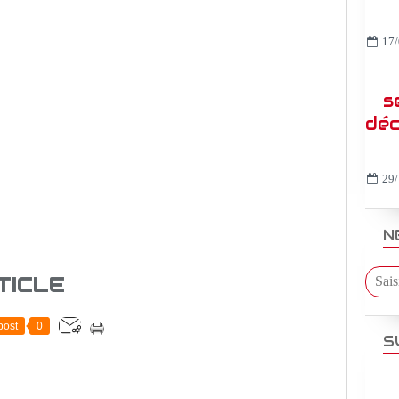
17/
s
déc
29/
N
TICLE
post
0
S