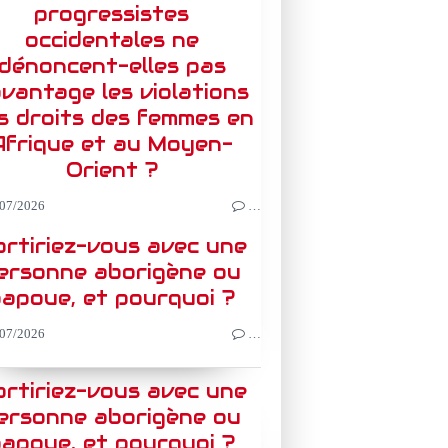
progressistes
occidentales ne
dénoncent-elles pas
vantage les violations
s droits des femmes en
Afrique et au Moyen-
Orient ?
07/2026
…
rtiriez-vous avec une
ersonne aborigène ou
apoue, et pourquoi ?
07/2026
…
rtiriez-vous avec une
ersonne aborigène ou
apoue, et pourquoi ?