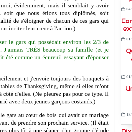
r moi, évidemment, mais il semblait y avoir
04/
.. soit que nous étions tous diplômés, soit
Co
alité de s'éloigner de chacun de ces gars qui
ex
ur inciter leur cœur à l'action.)
01/
ser le gars qui possédait environ les 2/3 de
s. J'aimais TRÈS beaucoup sa famille (et je
Q
ait été comme un écureuil essayant d'épouser
01/
facilement et j'envoie toujours des bouquets à
s tables de Thanksgiving, même si elles m'ont
U
 côté d'elles. (Ne pleurez pas pour ce type. Il
ié avec deux jeunes garçons costauds.)
 le gars au cœur de bois qui avait un mariage
18/
vant de prendre son prochain service. (Il était
ures plus tôt à une séance d'un groupe d'étude
Dix