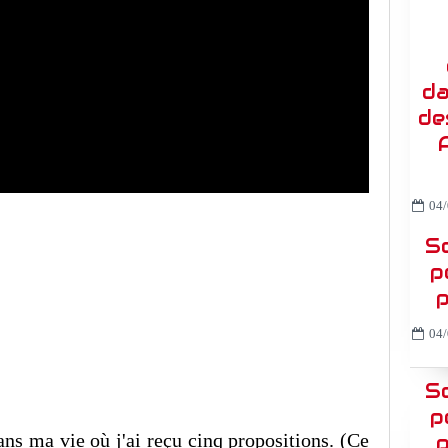
da
de
04/
So
p
p
04/
So
p
ans ma vie où j'ai reçu cinq propositions. (Ce
p