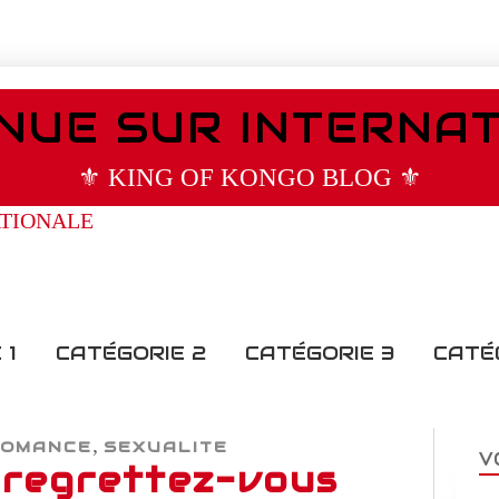
NUE SUR INTERNA
⚜️ KING OF KONGO BLOG ⚜️
 1
CATÉGORIE 2
CATÉGORIE 3
CATÉ
,
ROMANCE
SEXUALITE
V
, regrettez-vous