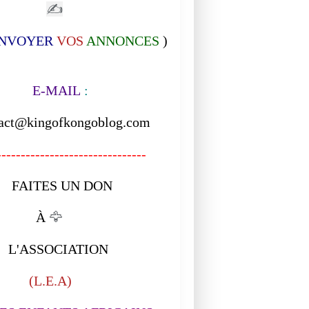
✍
NVOYER
VOS
ANNONCES
)
-MAIL
:
act@kingofkongoblog.com
------------------------------
ITES UN DON
À
🦅
ASSOCIATION
L.E.A)