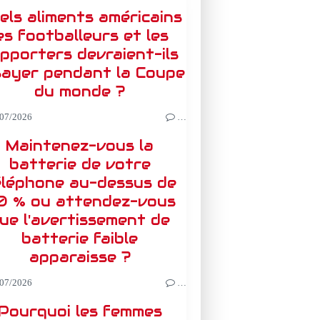
els aliments américains
es footballeurs et les
pporters devraient-ils
sayer pendant la Coupe
du monde ?
07/2026
…
Maintenez-vous la
batterie de votre
éléphone au-dessus de
0 % ou attendez-vous
ue l'avertissement de
batterie faible
apparaisse ?
07/2026
…
Pourquoi les femmes