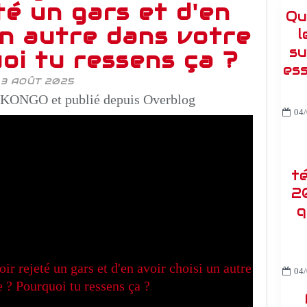
té un gars et d'en
Qu
un autre dans votre
l
su
oi tu ressens ça ?
es
3 AOÛT 2025
KONGO et publié depuis Overblog
04/
t
2
q
04/