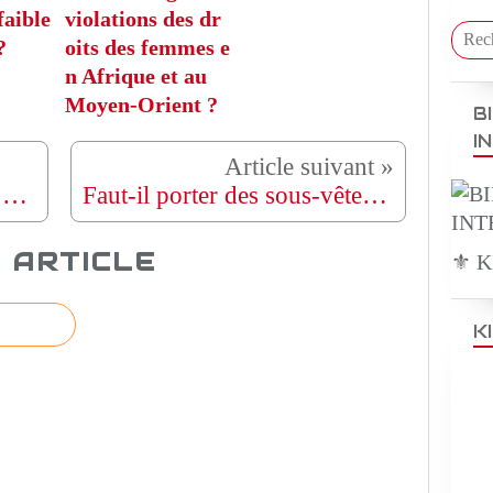
faible
violations des dr
?
oits des femmes e
n Afrique et au
Moyen-Orient ?
B
I
Recevez-vous beaucoup d’attention de la part du sexe opposé ?
Faut-il porter des sous-vêtements avec une robe d'été ?
 ARTICLE
⚜️ 
K