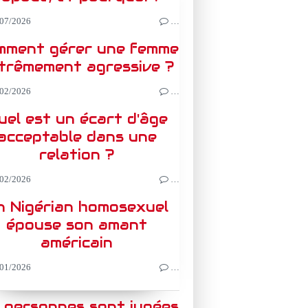
07/2026
…
mment gérer une femme
trêmement agressive ?
02/2026
…
uel est un écart d'âge
acceptable dans une
relation ?
02/2026
…
n Nigérian homosexuel
épouse son amant
américain
01/2026
…
 personnes sont jugées