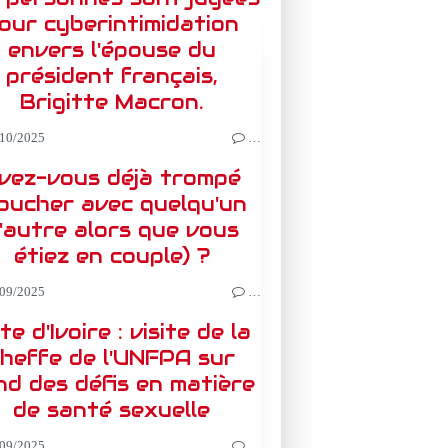
our cyberintimidation
envers l'épouse du
président français,
Brigitte Macron.
10/2025
…
vez-vous déjà trompé
oucher avec quelqu'un
'autre alors que vous
étiez en couple) ?
09/2025
…
te d'Ivoire : visite de la
heffe de l'UNFPA sur
nd des défis en matière
de santé sexuelle
09/2025
…