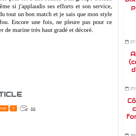
e si j'applaudis ses efforts et son service,
p
du tout un bon match et je sais que mon style
fou. Encore une fois, ne pleure pas pour ce
er de marine très haut gradé et décoré.
27/
A
(c
d
27/
TICLE
Cô
c
post
0
fo
20/