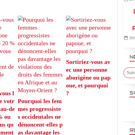
20/
N
Sortiriez-vous av
ec une personne
aborigène ou pap
oue, et pourquoi
S
vous l
?
e votr
Pourquoi les fem
 au-de
mes progressiste
% ou
s occidentales ne
us qu
dénoncent-elles p
R
sement
as davantage les