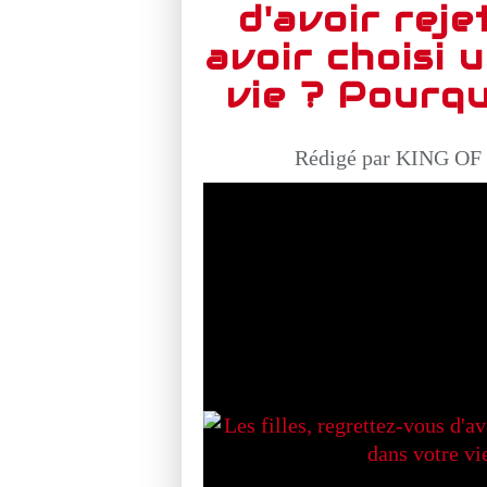
d'avoir reje
avoir choisi 
vie ? Pourqu
Rédigé par KING OF 