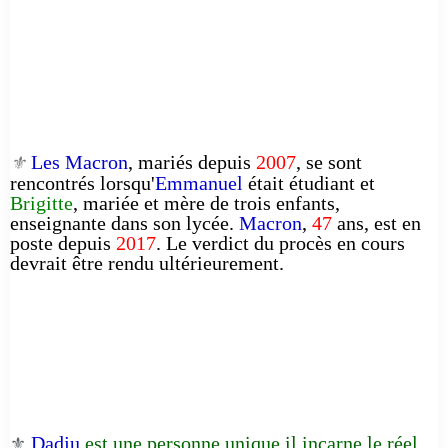
Les Macron
, mariés depuis
2007
, se sont
⚜️
rencontrés lorsqu'
Emmanuel
était étudiant et
Brigitte
, mariée et mère de trois enfants,
enseignante dans son lycée.
Macron
,
47
ans, est en
poste depuis
2017
. Le verdict du procès en cours
devrait être rendu ultérieurement.
Dadju
est une personne unique il incarne le réel
⚜️