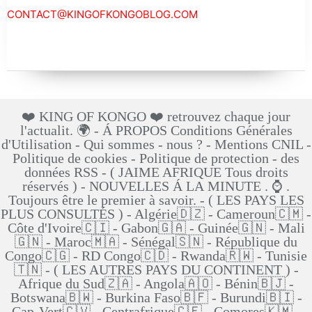
CONTACT@KINGOFKONGOBLOG.COM
❤️ KING OF KONGO ❤️ retrouvez chaque jour
l'actualit. 🌍 - Á PROPOS Conditions Générales
d'Utilisation - Qui sommes - nous ? - Mentions CNIL -
Politique de cookies - Politique de protection - des
données RSS - ( JAIME AFRIQUE Tous droits
réservés ) - NOUVELLES Á LA MINUTE . ⌚ .
Toujours être le premier à savoir. - ( LES PAYS LES
PLUS CONSULTÉS ) - Algérie🇩🇿 - Cameroun🇨🇲 -
Côte d'Ivoire🇨🇮 - Gabon🇬🇦 - Guinée🇬🇳 - Mali
🇬🇳 - Maroc🇲🇦 - Sénégal🇸🇳 - République du
Congo🇨🇬 - RD Congo🇨🇩 - Rwanda🇷🇼 - Tunisie
🇹🇳 - ( LES AUTRES PAYS DU CONTINENT ) -
Afrique du Sud🇿🇦 - Angola🇦🇴 - Bénin🇧🇯 -
Botswana🇧🇼 - Burkina Faso🇧🇫 - Burundi🇧🇮 -
Cap-Vert🇨🇻 - Centrafrique🇨🇫 - Comores🇰🇲 -