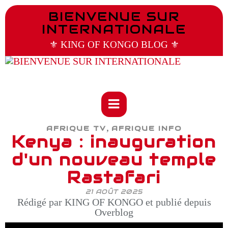
BIENVENUE SUR
INTERNATIONALE
⚜️ KING OF KONGO BLOG ⚜️
,
AFRIQUE TV
AFRIQUE INFO
Kenya : inauguration
d'un nouveau temple
Rastafari
21 AOÛT 2025
Rédigé par KING OF KONGO et publié depuis
Overblog