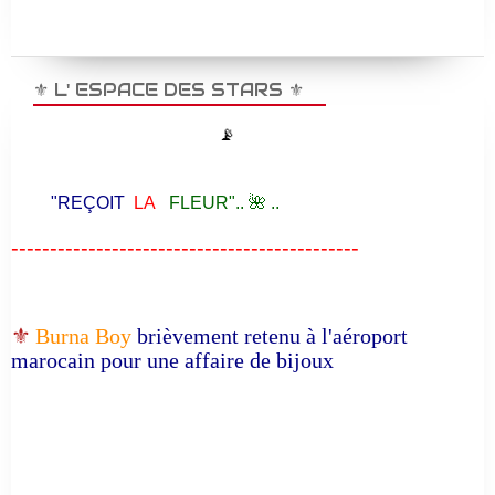
⚜️ L' ESPACE DES STARS ⚜️
📡
"REÇOIT
LA
FLEUR".. 🌺 ..
---------------------------------------------
⚜️
Burna Boy
brièvement retenu à l'aéroport
marocain pour une affaire de bijoux