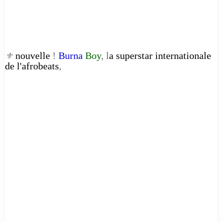
nouvelle
!
Burna
Boy
, l
a superstar internationale
⚜️
de l'afrobeats
,